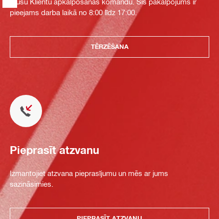
mūsu Klientu apkalpošanas komandu. Šis pakalpojums ir
pieejams darba laikā no 8:00 līdz 17:00.
TĒRZĒŠANA
Pieprasīt atzvanu
Izmantojiet atzvana pieprasījumu un mēs ar jums
sazināsimies.
PIEPRASĪT ATZVANU