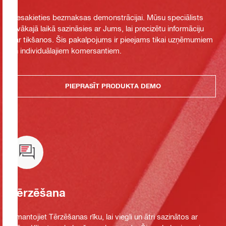
Piesakieties bezmaksas demonstrācijai. Mūsu speciālists
tuvākajā laikā sazināsies ar Jums, lai precizētu informāciju
par tikšanos. Šis pakalpojums ir pieejams tikai uzņēmumiem
un individuālajiem komersantiem.
PIEPRASĪT PRODUKTA DEMO
Tērzēšana
Izmantojiet Tērzēšanas rīku, lai viegli un ātri sazinātos ar