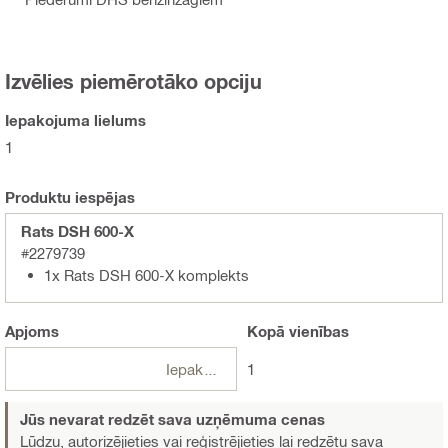
Izvēlies piemērotāko opciju
Iepakojuma lielums
1
Produktu iespējas
Rats DSH 600-X
#2279739
1x Rats DSH 600-X komplekts
Apjoms
Kopā
vienības
Iepakojumi
1
Jūs nevarat redzēt sava uzņēmuma cenas
Lūdzu, autorizējieties vai reģistrējieties
lai redzētu sava