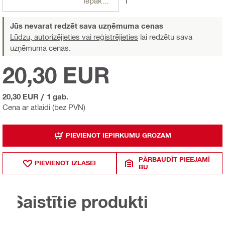
Iepakojumi
1
Jūs nevarat redzēt sava uzņēmuma cenas
Lūdzu, autorizējieties vai reģistrējieties
lai redzētu sava
uzņēmuma cenas.
20,30 EUR
20,30 EUR
/
1 gab.
Cena ar atlaidi (bez PVN)
PIEVIENOT IEPIRKUMU GROZAM
PĀRBAUDĪT PIEEJAMĪ
PIEVIENOT IZLASEI
BU
Saistītie produkti