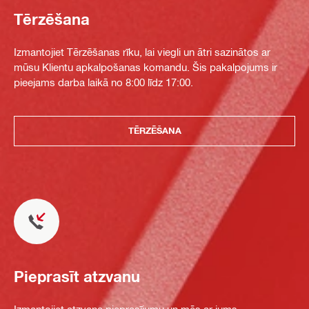
Tērzēšana
Izmantojiet Tērzēšanas rīku, lai viegli un ātri sazinātos ar
mūsu Klientu apkalpošanas komandu. Šis pakalpojums ir
pieejams darba laikā no 8:00 līdz 17:00.
TĒRZĒŠANA
Pieprasīt atzvanu
Izmantojiet atzvana pieprasījumu un mēs ar jums