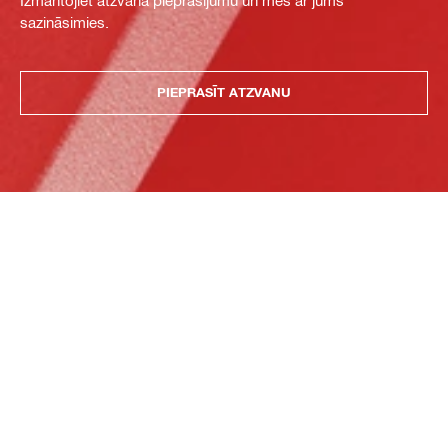
sazināsimies.
PIEPRASĪT ATZVANU