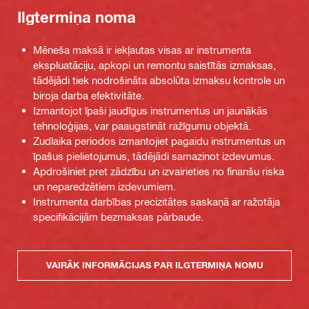
Ilgtermiņa noma
Mēneša maksā ir iekļautas visas ar instrumenta
ekspluatāciju, apkopi un remontu saistītās izmaksas,
tādējādi tiek nodrošināta absolūta izmaksu kontrole un
biroja darba efektivitāte.
Izmantojot īpaši jaudīgus instrumentus un jaunākās
tehnoloģijas, var paaugstināt ražīgumu objektā.
Zudlaika periodos izmantojiet pagaidu instrumentus un
īpašus pielietojumus, tādējādi samazinot izdevumus.
Apdrošiniet pret zādzību un izvairieties no finanšu riska
un neparedzētiem izdevumiem.
Instrumenta darbības precizitātes saskaņā ar ražotāja
specifikācijām bezmaksas pārbaude.
VAIRĀK INFORMĀCIJAS PAR ILGTERMIŅA NOMU