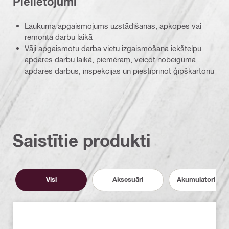
Pielietojumi
Laukuma apgaismojums uzstādīšanas, apkopes vai
remonta darbu laikā
Vāji apgaismotu darba vietu izgaismošana iekštelpu
apdares darbu laikā, piemēram, veicot nobeiguma
apdares darbus, inspekcijas un piestiprinot ģipškartonu
Saistītie produkti
Visi
Aksesuāri
Akumulatori un l