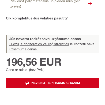
Pievienot palīgmateriālus un piederumus (pēc
izvēles)
Cik komplektus Jūs vēlaties pasūtīt?
Jūs nevarat redzēt sava uzņēmuma cenas
Lūdzu, autorizējieties vai reģistrējieties
lai redzētu sava
uzņēmuma cenas.
196,56 EUR
Cena ar atlaidi (bez PVN)
PIEVIENOT IEPIRKUMU GROZAM