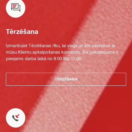
Tērzēšana
Izmantojiet Tērzēšanas rīku, lai viegli un ātri sazinātos ar
mūsu Klientu apkalpošanas komandu. Šis pakalpojums ir
pieejams darba laikā no 8:00 līdz 17:00.
TĒRZĒŠANA