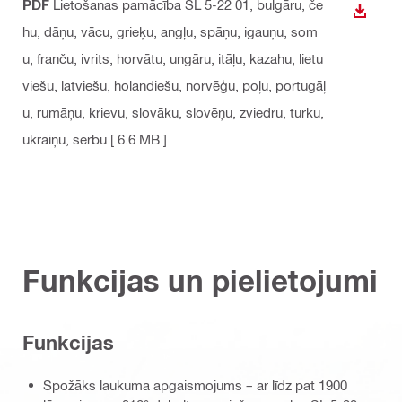
PDF
Lietošanas pamācība SL 5-22 01
, bulgāru, če
LEJUP
hu, dāņu, vācu, grieķu, angļu, spāņu, igauņu, som
u, franču, ivrits, horvātu, ungāru, itāļu, kazahu, lietu
viešu, latviešu, holandiešu, norvēģu, poļu, portugāļ
u, rumāņu, krievu, slovāku, slovēņu, zviedru, turku,
ukraiņu, serbu
[ 6.6 MB ]
Funkcijas un pielietojumi
Funkcijas
Spožāks laukuma apgaismojums – ar līdz pat 1900