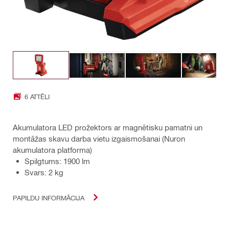
6 ATTĒLI
Akumulatora LED prožektors ar magnētisku pamatni un
montāžas skavu darba vietu izgaismošanai (Nuron
akumulatora platforma)
Spilgtums: 1900 lm
Svars: 2 kg
PAPILDU INFORMĀCIJA