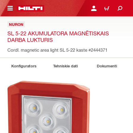
 GALVENO SATURU
PIESLĒGTIES VAI REĢIST
IEPIRKŠANĀS GR
NURON
SL 5-22 AKUMULATORA MAGNĒTISKAIS
DARBA LUKTURIS
Cordl. magnetic area light SL 5-22 kaste
#2444371
Konfigurators
Tehniskie dati
Dokumenti