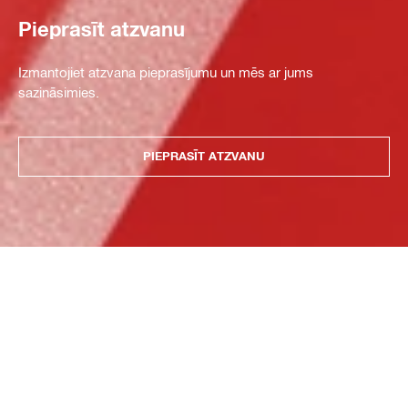
Pieprasīt atzvanu
Izmantojiet atzvana pieprasījumu un mēs ar jums
sazināsimies.
PIEPRASĪT ATZVANU