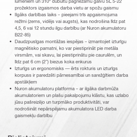
lūmeniem un 310° dubultu pagriežamu galvu SL 5-22
prožektors izgaismos darba vietu ar spožu gaismu
Ilgāks darbības laiks – pieejami trīs apgaismojuma
režīmi (zems, vidējs vai augsts), kas nodrošina līdz pat
4,5, 6 vai 12 stundu ilgu darbību (ar Nuron akumulatoru
B22-85)
Daudzpusīgas montāžas iespējas – izmantojiet izturīgu
magnētisko pamatni, ko var piestiprināt pie metāla
virsmām, vai skavu, lai piestiprinātu pie caurulēm, un
līdz pat 6 cm (2”) biezus koka enkurus
Izturīgs un ergonomisks — ērts rokturis un izturīgs
korpuss ir paredzēti pārnesamībai un sarežģītiem darba
apstākļiem
Nuron akumulatoru platforma – ar ilgāka darbmūža
akumulatoriem un plašu pakalpojumu klāstu, kas uzlabo
jūsu pašreizējo un turpmāko produktivitāti, var
nodrošināt nepārspējamu akumulatora LED darba
gaismekļu darbību