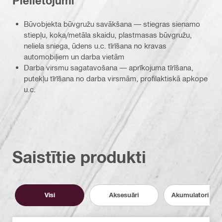
Pielietojumi
Būvobjekta būvgružu savākšana — stiegras sienamo
stiepļu, koka/metāla skaidu, plastmasas būvgružu,
neliela sniega, ūdens u.c. tīrīšana no kravas
automobiļiem un darba vietām
Darba virsmu sagatavošana — aprīkojuma tīrīšana,
putekļu tīrīšana no darba virsmām, profilaktiskā apkope
u.c.
Saistītie produkti
Visi
Aksesuāri
Akumulatori un l