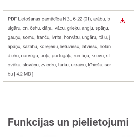
PDF
Lietošanas pamācība NBL 6-22 (01)
, arābu, b
LEJUP
ulgāru, cn, čehu, dāņu, vācu, grieķu, angļu, spāņu, i
gauņu, somu, franču, ivrits, horvātu, ungāru, itāļu, j
apāņu, kazahu, korejiešu, lietuviešu, latviešu, holan
diešu, norvēģu, poļu, portugāļu, rumāņu, krievu, sl
ovāku, slovēņu, zviedru, turku, ukraiņu, ķīniešu, ser
bu
[ 4.2 MB ]
Funkcijas un pielietojumi