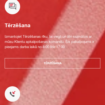
Tērzēšana
Izmantojiet Tērzēšanas rīku, lai viegli un ātri sazinātos ar
mūsu Klientu apkalpošanas komandu. Šis pakalpojums ir
pieejams darba laikā no 8:00 līdz 17:00.
TĒRZĒŠANA