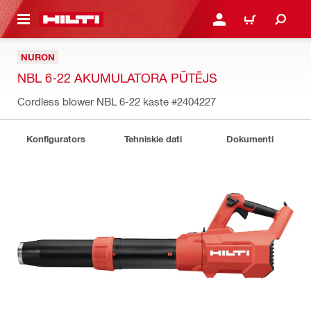
 GALVENO SATURU
PIESLĒGTIES VAI REĢIST
IEPIRKŠANĀS GR
NURON
NBL 6-22 AKUMULATORA PŪTĒJS
Cordless blower NBL 6-22 kaste
#2404227
Konfigurators
Tehniskie dati
Dokumenti