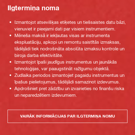
Ilgtermiņa noma
Izmantojot atsevišķas etiķetes un tiešsaistes datu bāzi,
vienuviet ir pieejami dati par visiem instrumentiem.
Mēneša maksā ir iekļautas visas ar instrumenta
ekspluatāciju, apkopi un remontu saistītās izmaksas,
tādējādi tiek nodrošināta absolūta izmaksu kontrole un
biroja darba efektivitāte.
Izmantojot īpaši jaudīgus instrumentus un jaunākās
tehnoloģijas, var paaugstināt ražīgumu objektā.
Zudlaika periodos izmantojiet pagaidu instrumentus un
īpašus pielietojumus, tādējādi samazinot izdevumus.
Apdrošiniet pret zādzību un izvairieties no finanšu riska
un neparedzētiem izdevumiem.
VAIRĀK INFORMĀCIJAS PAR ILGTERMIŅA NOMU