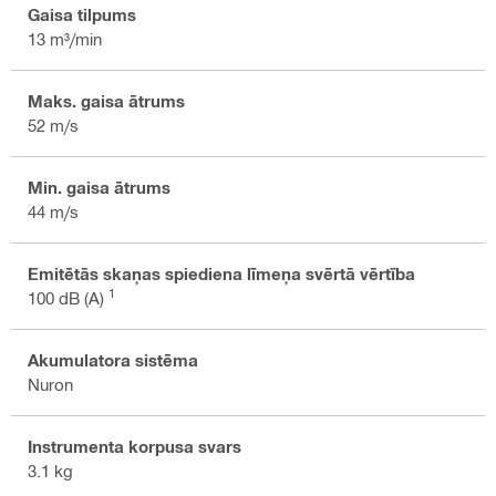
Gaisa tilpums
13 m³/min
Maks. gaisa ātrums
52 m/s
Min. gaisa ātrums
44 m/s
Emitētās skaņas spiediena līmeņa svērtā vērtība
1
100 dB (A)
Akumulatora sistēma
Nuron
Instrumenta korpusa svars
3.1 kg