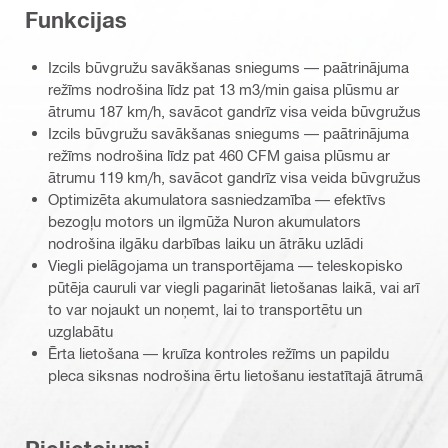
Funkcijas
Izcils būvgružu savākšanas sniegums — paātrinājuma
režīms nodrošina līdz pat 13 m3/min gaisa plūsmu ar
ātrumu 187 km/h, savācot gandrīz visa veida būvgružus
Izcils būvgružu savākšanas sniegums — paātrinājuma
režīms nodrošina līdz pat 460 CFM gaisa plūsmu ar
ātrumu 119 km/h, savācot gandrīz visa veida būvgružus
Optimizēta akumulatora sasniedzamība — efektīvs
bezogļu motors un ilgmūža Nuron akumulators
nodrošina ilgāku darbības laiku un ātrāku uzlādi
Viegli pielāgojama un transportējama — teleskopisko
pūtēja cauruli var viegli pagarināt lietošanas laikā, vai arī
to var nojaukt un noņemt, lai to transportētu un
uzglabātu
Ērta lietošana — kruīza kontroles režīms un papildu
pleca siksnas nodrošina ērtu lietošanu iestatītajā ātrumā