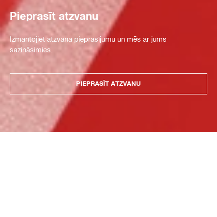
Pieprasīt atzvanu
Izmantojiet atzvana pieprasījumu un mēs ar jums
sazināsimies.
PIEPRASĪT ATZVANU