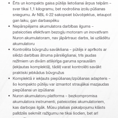
Ērts un kompakts gaisa pūtējs lietošanai ārpus telpām –
sver tikai 1,1 kilogramu, bet nodrošina izcilu pūšanas
sniegumu. Ar NBL 4-22 sakopsiet būvobjektus, ietaupot
gan laiku, gan darbaspēku
Nepārspējams akumulatora darbības ilgums –
pateicoties efektīvam bezogļu motoram un inovatīvam
Nuron akumulatoram, nav jāpārtrauc darbs, lai uzlādētu
akumulatoru
Kontrolēta būvgružu savākšana – pūtējs ir aprīkots ar
slēdzi darbības ātruma pārslēgšanai, trīs jaudas
režīmiem un divām atšķirīga garuma sprauslām
(iekļautas komplektā), tādēļ varat kontrolēti savākt
praktiski jebkādus būvgružus
Komplektā ir iekļauts piepūšanas/izpūšanas adapteris –
šo kompakto pūtēju var izmantot straujākai mazjaudas
piepūšanai un izpūšanai
Nuron akumulatoru platforma – bezkompromisa
akumulatora instrumenti, pateicoties akumulatoriem,
kas darbojas ilgāk. Mūsu plašais pakalpojumu klāsts
palīdzēs sekmēt ražīgumu ne tikai šodien, bet arī