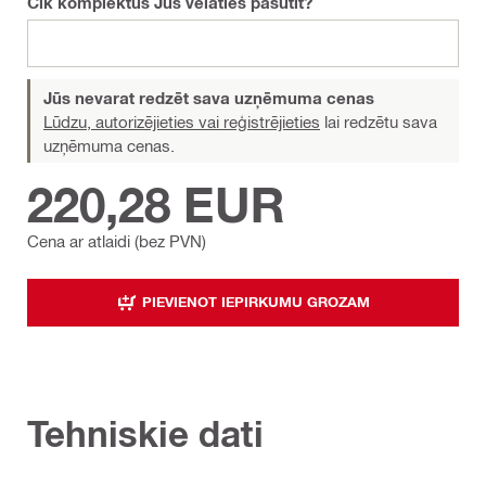
Cik komplektus Jūs vēlaties pasūtīt?
Jūs nevarat redzēt sava uzņēmuma cenas
Lūdzu, autorizējieties vai reģistrējieties
lai redzētu sava
uzņēmuma cenas.
220,28 EUR
Cena ar atlaidi (bez PVN)
PIEVIENOT IEPIRKUMU GROZAM
Tehniskie dati