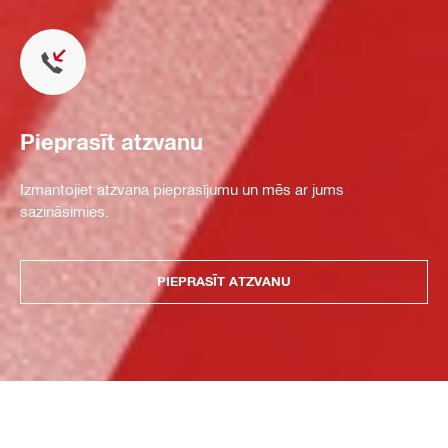
Pieprasīt atzvanu
Izmantojiet atzvana pieprasījumu un mēs ar jums
sazināsimies.
PIEPRASĪT ATZVANU