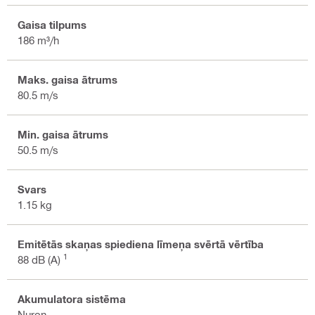
Gaisa tilpums
186 m³/h
Maks. gaisa ātrums
80.5 m/s
Min. gaisa ātrums
50.5 m/s
Svars
1.15 kg
Emitētās skaņas spiediena līmeņa svērtā vērtība
1
88 dB (A)
Akumulatora sistēma
Nuron