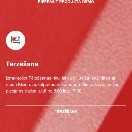
PIEPRASĪT PRODUKTA DEMO
Tērzēšana
Izmantojiet Tērzēšanas rīku, lai viegli un ātri sazinātos ar
mūsu Klientu apkalpošanas komandu. Šis pakalpojums ir
pieejams darba laikā no 8:00 līdz 17:00.
TĒRZĒŠANA