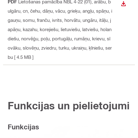
PDF
Lietošanas pamācība NBL 4-22 (01)
, arābu, b
LEJUP
ulgāru, cn, čehu, dāņu, vācu, grieķu, angļu, spāņu, i
gauņu, somu, franču, ivrits, horvātu, ungāru, itāļu, j
apāņu, kazahu, korejiešu, lietuviešu, latviešu, holan
diešu, norvēģu, poļu, portugāļu, rumāņu, krievu, sl
ovāku, slovēņu, zviedru, turku, ukraiņu, ķīniešu, ser
bu
[ 4.5 MB ]
Funkcijas un pielietojumi
Funkcijas