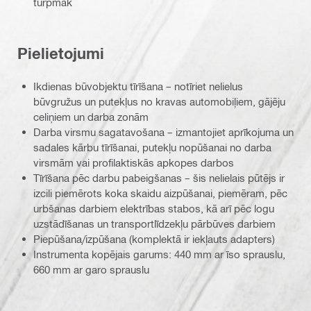
turpmāk
Pielietojumi
Ikdienas būvobjektu tīrīšana – notīriet nelielus
būvgružus un putekļus no kravas automobiļiem, gājēju
celiņiem un darba zonām
Darba virsmu sagatavošana – izmantojiet aprīkojuma un
sadales kārbu tīrīšanai, putekļu nopūšanai no darba
virsmām vai profilaktiskās apkopes darbos
Tīrīšana pēc darbu pabeigšanas – šis nelielais pūtējs ir
izcili piemērots koka skaidu aizpūšanai, piemēram, pēc
urbšanas darbiem elektrības stabos, kā arī pēc logu
uzstādīšanas un transportlīdzekļu pārbūves darbiem
Piepūšana/izpūšana (komplektā ir iekļauts adapters)
Instrumenta kopējais garums: 440 mm ar īso sprauslu,
660 mm ar garo sprauslu