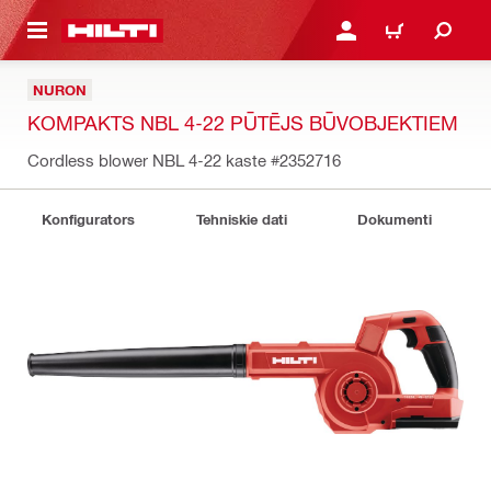
 GALVENO SATURU
PIESLĒGTIES VAI REĢIST
IEPIRKŠANĀS GR
NURON
KOMPAKTS NBL 4-22 PŪTĒJS BŪVOBJEKTIEM
Cordless blower NBL 4-22 kaste
#2352716
Konfigurators
Tehniskie dati
Dokumenti