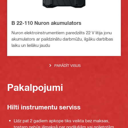
B 22-110 Nuron akumulators
Nuron elektroinstrumentiem paredzēts 22 V litija jonu
akumulators ar paildzinātu darbmūžu, ilgāku darbības
laiku un lielāku jaudu
PARĀDĪT VISUS
Pakalpojumi
Hilti instrumentu serviss
Līdz pat 2 gadiem apkope tiks veikta bez maksas,
tostarp nebūs jāmaksā par nodilušām vai nolietotām