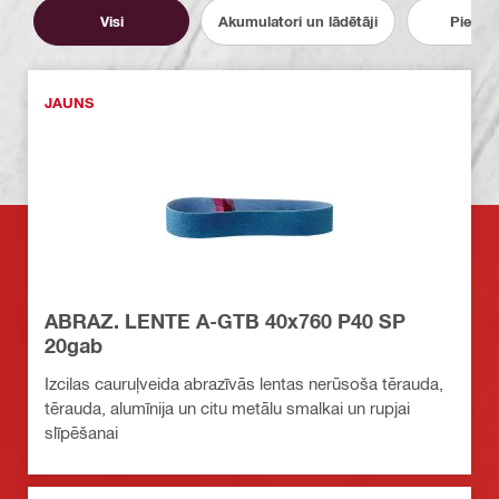
Visi
Akumulatori un lādētāji
Pieder
JAUNS
ABRAZ. LENTE A-GTB 40x760 P40 SP
20gab
Izcilas cauruļveida abrazīvās lentas nerūsoša tērauda,
tērauda, alumīnija un citu metālu smalkai un rupjai
slīpēšanai