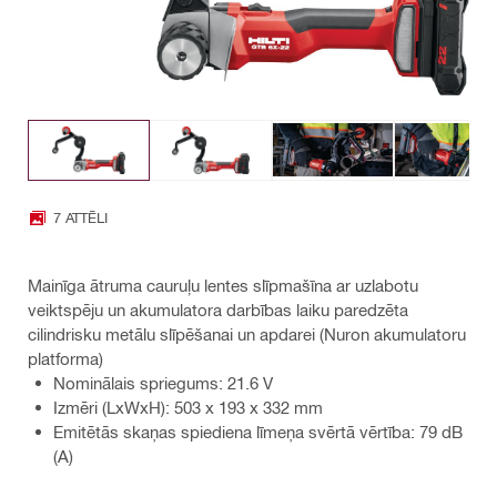
7 ATTĒLI
Mainīga ātruma cauruļu lentes slīpmašīna ar uzlabotu
veiktspēju un akumulatora darbības laiku paredzēta
cilindrisku metālu slīpēšanai un apdarei (Nuron akumulatoru
platforma)
Nominālais spriegums: 21.6 V
Izmēri (LxWxH): 503 x 193 x 332 mm
Emitētās skaņas spiediena līmeņa svērtā vērtība: 79 dB
(A)