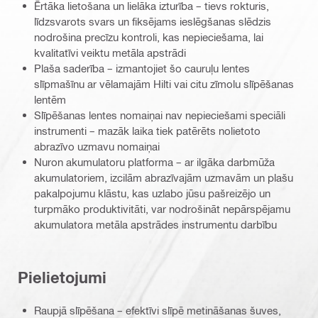
Ērtāka lietošana un lielāka izturība – tievs rokturis,
līdzsvarots svars un fiksējams ieslēgšanas slēdzis
nodrošina precīzu kontroli, kas nepieciešama, lai
kvalitatīvi veiktu metāla apstrādi
Plaša saderība – izmantojiet šo cauruļu lentes
slīpmašīnu ar vēlamajām Hilti vai citu zīmolu slīpēšanas
lentēm
Slīpēšanas lentes nomaiņai nav nepieciešami speciāli
instrumenti – mazāk laika tiek patērēts nolietoto
abrazīvo uzmavu nomaiņai
Nuron akumulatoru platforma – ar ilgāka darbmūža
akumulatoriem, izcilām abrazīvajām uzmavām un plašu
pakalpojumu klāstu, kas uzlabo jūsu pašreizējo un
turpmāko produktivitāti, var nodrošināt nepārspējamu
akumulatora metāla apstrādes instrumentu darbību
Pielietojumi
Raupjā slīpēšana – efektīvi slīpē metināšanas šuves,