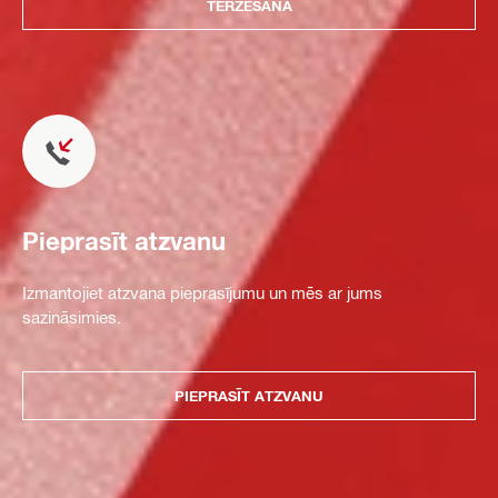
TĒRZĒŠANA
Pieprasīt atzvanu
Izmantojiet atzvana pieprasījumu un mēs ar jums
sazināsimies.
PIEPRASĪT ATZVANU