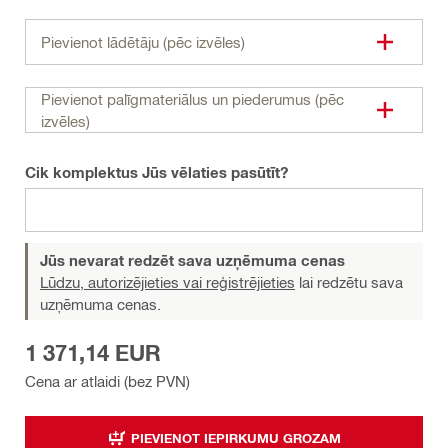
Pievienot lādētāju (pēc izvēles)
Pievienot palīgmateriālus un piederumus (pēc
izvēles)
Cik komplektus Jūs vēlaties pasūtīt?
Jūs nevarat redzēt sava uzņēmuma cenas
Lūdzu, autorizējieties vai reģistrējieties
lai redzētu sava
uzņēmuma cenas.
1 371,14 EUR
Cena ar atlaidi (bez PVN)
PIEVIENOT IEPIRKUMU GROZAM