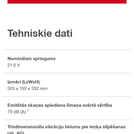
Tehniskie dati
Nominālais spriegums
21.6 V
Izmēri (LxWxH)
503 x 193 x 332 mm
Emitētās skaņas spiediena līmeņa svērtā vērtība
1
79 dB (A)
Trīsdimensionālu vibrāciju lielums pie leņķa slīpēšanas
(ah, AG)