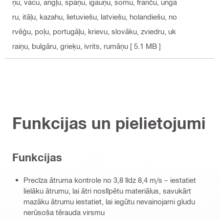
ņu, vācu, angļu, spāņu, igauņu, somu, franču, ungā
ru, itāļu, kazahu, lietuviešu, latviešu, holandiešu, no
rvēģu, poļu, portugāļu, krievu, slovāku, zviedru, uk
raiņu, bulgāru, grieķu, ivrits, rumāņu
[ 5.1 MB ]
Funkcijas un pielietojumi
Funkcijas
Precīza ātruma kontrole no 3,8 līdz 8,4 m/s – iestatiet
lielāku ātrumu, lai ātri noslīpētu materiālus, savukārt
mazāku ātrumu iestatiet, lai iegūtu nevainojami gludu
nerūsoša tērauda virsmu