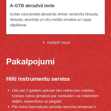
A-GTB abrazīvā lente
Izcilas cauruļveida abrazīvās lentas nerūsoša tērauda,
tērauda, alumīnija un citu metālu smalkai un rupjai
slīpēšanai
PARĀDĪT VISUS
Pakalpojumi
Hilti instrumentu serviss
Līdz pat 2 gadiem apkope tiks veikta bez maksas,
tostarp nebūs jāmaksā par nodilušām vai nolietotām
daļām, saņemšanu un piegādi.
Pēc katra bezmaksas perioda remonta izmaksas ir