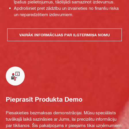
īpašus pielietojumus, tādējādi samazinot izdevumus.
Apdrošiniet pret zādzību un izvairieties no finanšu riska
un neparedzētiem izdevumiem.
VAIRĀK INFORMĀCIJAS PAR ILGTERMIŅA NOMU
Pieprasīt Produkta Demo
Piesakieties bezmaksas demonstrācijai. Mūsu speciālists
tuvākajā laikā sazināsies ar Jums, lai precizētu informāciju
par tikšanos. Šis pakalpojums ir pieejams tikai uzņēmumiem