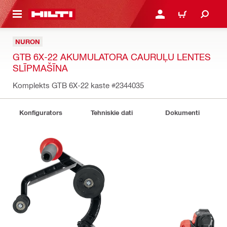
 GALVENO SATURU
PIESLĒGTIES VAI REĢIST
IEPIRKŠANĀS GR
NURON
GTB 6X-22 AKUMULATORA CAURUĻU LENTES
SLĪPMAŠĪNA
Komplekts GTB 6X-22 kaste
#2344035
Konfigurators
Tehniskie dati
Dokumenti