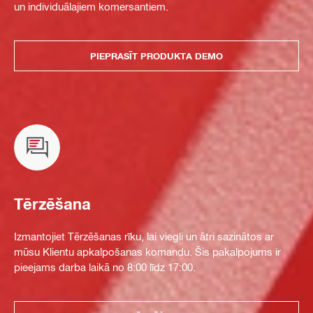
un individuālajiem komersantiem.
PIEPRASĪT PRODUKTA DEMO
Tērzēšana
Izmantojiet Tērzēšanas rīku, lai viegli un ātri sazinātos ar
mūsu Klientu apkalpošanas komandu. Šis pakalpojums ir
pieejams darba laikā no 8:00 līdz 17:00.