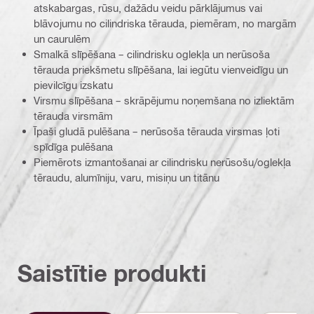
atskabargas, rūsu, dažādu veidu pārklājumus vai
blāvojumu no cilindriska tērauda, piemēram, no margām
un caurulēm
Smalkā slīpēšana – cilindrisku oglekļa un nerūsoša
tērauda priekšmetu slīpēšana, lai iegūtu vienveidīgu un
pievilcīgu izskatu
Virsmu slīpēšana – skrāpējumu noņemšana no izliektām
tērauda virsmām
Īpaši gludā pulēšana – nerūsoša tērauda virsmas ļoti
spīdīga pulēšana
Piemērots izmantošanai ar cilindrisku nerūsošu/oglekļa
tēraudu, alumīniju, varu, misiņu un titānu
Saistītie produkti