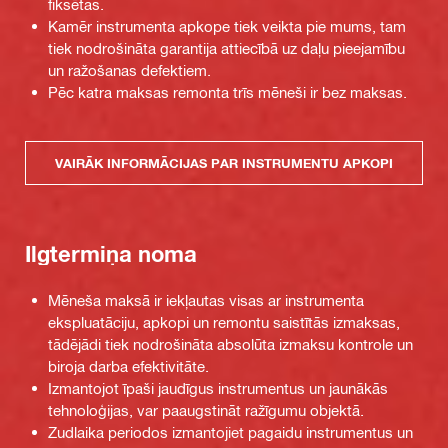
fiksētas.
Kamēr instrumenta apkope tiek veikta pie mums, tam
tiek nodrošināta garantija attiecībā uz daļu pieejamību
un ražošanas defektiem.
Pēc katra maksas remonta trīs mēneši ir bez maksas.
VAIRĀK INFORMĀCIJAS PAR INSTRUMENTU APKOPI
Ilgtermiņa noma
Mēneša maksā ir iekļautas visas ar instrumenta
ekspluatāciju, apkopi un remontu saistītās izmaksas,
tādējādi tiek nodrošināta absolūta izmaksu kontrole un
biroja darba efektivitāte.
Izmantojot īpaši jaudīgus instrumentus un jaunākās
tehnoloģijas, var paaugstināt ražīgumu objektā.
Zudlaika periodos izmantojiet pagaidu instrumentus un