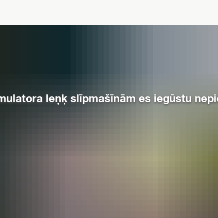
kumulatora leņķ slīpmašīnām es iegūstu nep