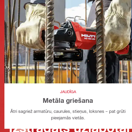
JAUDĪGA
Metāla griešana
Ātri sagriež armatūru, caurules, stieņus, loksnes – pat grūti
pieejamās vietās.
Izstrādāts uzlabotai