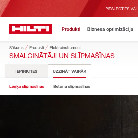
PIESLĒGTIES VAI
Produkti
Biznesa optimizācija
Sākums
Produkti
Elektroinstrumenti
SMALCINĀTĀJI UN SLĪPMAŠĪNAS
IEPIRKTIES
UZZINĀT VAIRĀK
Leņķa slīpmašīnas
Betona slīpmašīnas