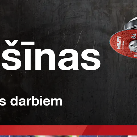
šīnas
as darbiem