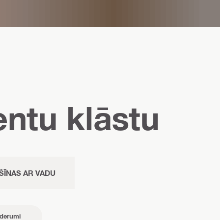
entu klāstu
ŠĪNAS AR VADU
ederumi