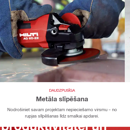
DAUDZPUSĪGA
Metāla slīpēšana
Nodrošiniet savam projektam nepieciešamo virsmu – no
rupjas slīpēšanas līdz smalkai apdarei.
 produktivitātei un