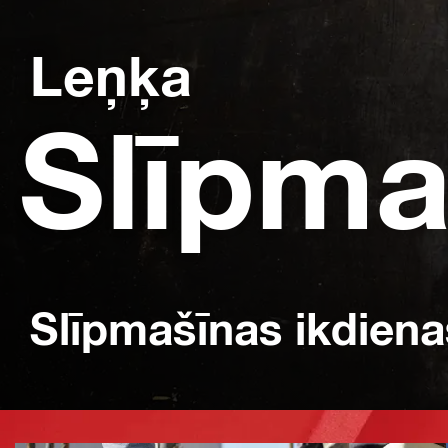
Leņķa
Slīpma
Slīpmašīnas ikdien