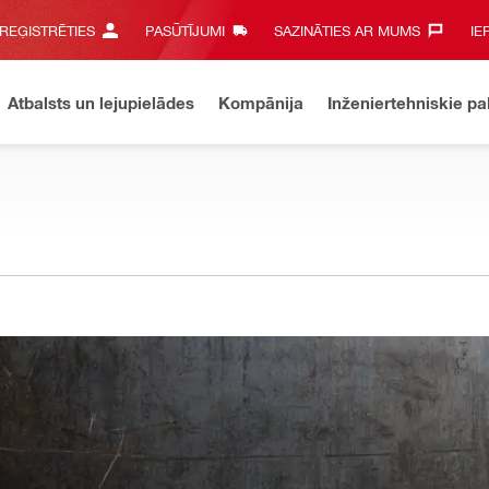
 REĢISTRĒTIES
PASŪTĪJUMI
SAZINĀTIES AR MUMS‎
IE
Atbalsts un lejupielādes
Kompānija
Inženiertehniskie p