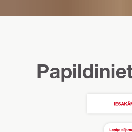
Papildinie
IESAKĀ
Leņķa slīpm