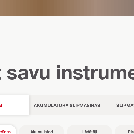
t savu instrum
M
AKUMULATORA SLĪPMAŠĪNAS
SLĪPMA
ašīnas
Akumulatori
Lādētāji
Pi