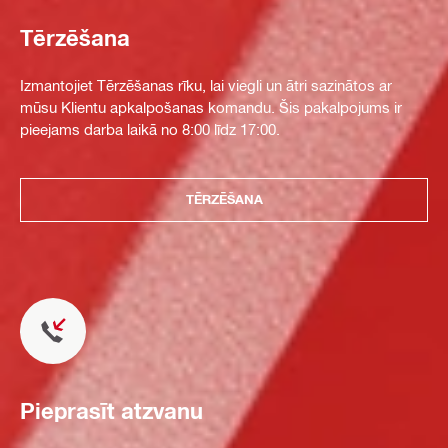
Tērzēšana
Izmantojiet Tērzēšanas rīku, lai viegli un ātri sazinātos ar
mūsu Klientu apkalpošanas komandu. Šis pakalpojums ir
pieejams darba laikā no 8:00 līdz 17:00.
TĒRZĒŠANA
Pieprasīt atzvanu