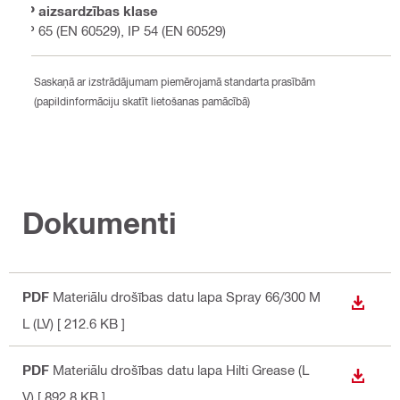
IP aizsardzības klase
IP 65 (EN 60529), IP 54 (EN 60529)
Saskaņā ar izstrādājumam piemērojamā standarta prasībām
(papildinformāciju skatīt lietošanas pamācībā)
Dokumenti
PDF
Materiālu drošības datu lapa Spray 66/300 M
LEJUP
L (LV)
[ 212.6 KB ]
PDF
Materiālu drošības datu lapa Hilti Grease (L
LEJUP
V)
[ 892.8 KB ]