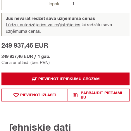
Iepakojumi
1
Jūs nevarat redzēt sava uzņēmuma cenas
Lūdzu, autorizējieties vai reģistrējieties
lai redzētu sava
uzņēmuma cenas.
249 937,46 EUR
249 937,46 EUR
/
1 gab.
Cena ar atlaidi (bez PVN)
PIEVIENOT IEPIRKUMU GROZAM
PĀRBAUDĪT PIEEJAMĪ
PIEVIENOT IZLASEI
BU
Tehniskie dati