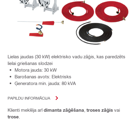
Lielas jaudas (30 kW) elektrisko vadu zāģis, kas paredzēts
lielai griešanas slodzei
Motora jauda: 30 kW
Barošanas avots: Elektrisks
Ģeneratora min. jauda: 80 kVA
PAPILDU INFORMĀCIJA
Klienti meklēja arī
dimanta zāģēšana
,
troses zāģis
vai
trose
.