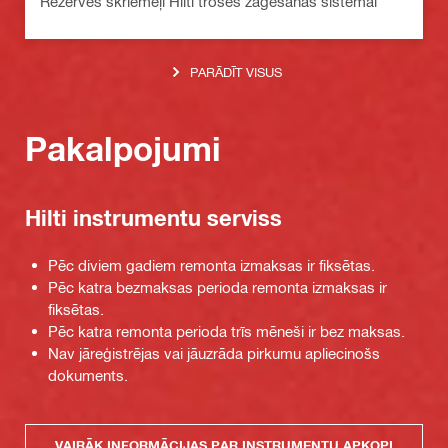
Rezerves skriemeļi Hilti troses zāģēšanas sistēmai
PARĀDĪT VISUS
Pakalpojumi
Hilti instrumentu serviss
Pēc diviem gadiem remonta izmaksas ir fiksētas.
Pēc katra bezmaksas perioda remonta izmaksas ir
fiksētas.
Pēc katra remonta perioda trīs mēneši ir bez maksas.
Nav jāreģistrējas vai jāuzrāda pirkumu apliecinošs
dokuments.
VAIRĀK INFORMĀCIJAS PAR INSTRUMENTU APKOPI