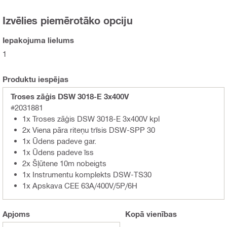
Izvēlies piemērotāko opciju
Iepakojuma lielums
1
Produktu iespējas
Troses zāģis DSW 3018-E 3x400V
#2031881
1x Troses zāģis DSW 3018-E 3x400V kpl
2x Viena pāra riteņu trīsis DSW-SPP 30
1x Ūdens padeve gar.
1x Ūdens padeve īss
2x Šļūtene 10m nobeigts
1x Instrumentu komplekts DSW-TS30
1x Apskava CEE 63A/400V/5P/6H
Apjoms
Kopā
vienības