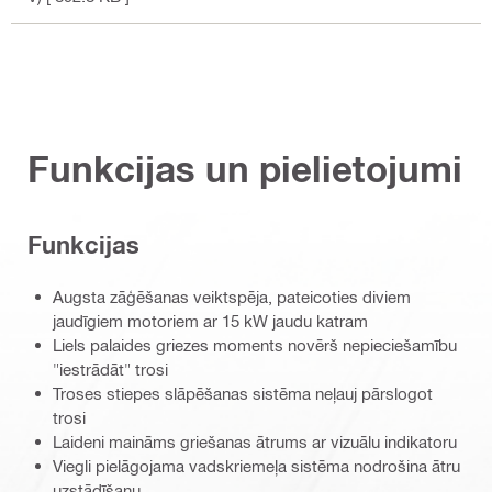
Funkcijas un pielietojumi
Funkcijas
Augsta zāģēšanas veiktspēja, pateicoties diviem
jaudīgiem motoriem ar 15 kW jaudu katram
Liels palaides griezes moments novērš nepieciešamību
"iestrādāt" trosi
Troses stiepes slāpēšanas sistēma neļauj pārslogot
trosi
Laideni maināms griešanas ātrums ar vizuālu indikatoru
Viegli pielāgojama vadskriemeļa sistēma nodrošina ātru
uzstādīšanu