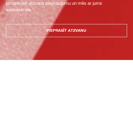
Izmantojiet atzvana pieprasījumu un mēs ar jums
sazināsimies.
PIEPRASĪT ATZVANU