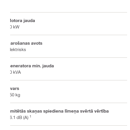
Motora jauda
30 kW
Barošanas avots
Elektrisks
Ģeneratora min. jauda
80 kVA
Svars
550 kg
Emitētās skaņas spiediena līmeņa svērtā vērtība
1
86.1 dB (A)