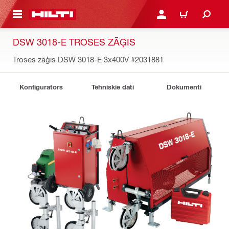
 GALVENO SATURU
PIESLĒGTIES VAI REĢIST
IEPIRKŠANĀS GR
DSW 3018-E TROSES ZĀĢIS
Troses zāģis DSW 3018-E 3x400V
#2031881
Konfigurators
Tehniskie dati
Dokumenti