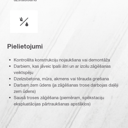
Darbs mitros vai sausos apstākļos
Pielietojumi
Kontrolēta konstrukciju nojaukšana vai demontāža
Darbiem, kas jāveic īpaši ātri un ar izcilu zāģēšanas
veiktspēju
Dzelzsbetona, mūra, akmens vai tērauda griešana
Darbam zem ūdens (ja zāģēšanas trose darbojas daļēji
zem ūdens)
Sausā troses zāģēšana (piemēram, spēkstaciju
ekspluatācijas pārtraukšanas apstākļos)