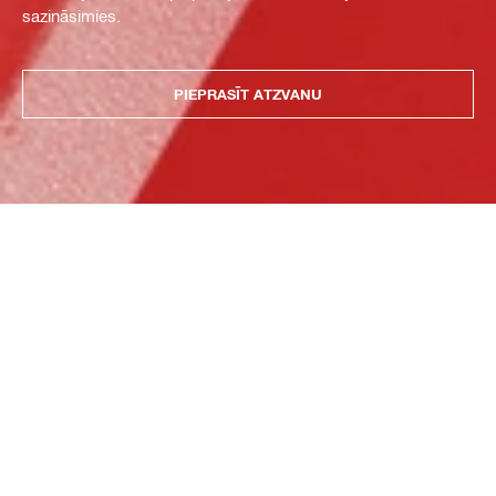
sazināsimies.
PIEPRASĪT ATZVANU