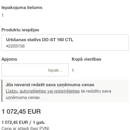
Iepakojuma lielums
1
Produktu iespējas
Urbšanas statīvs DD-ST 160 CTL
#2203156
Apjoms
Kopā
vienības
Iepakojumi
1
Jūs nevarat redzēt sava uzņēmuma cenas
Lūdzu, autorizējieties vai reģistrējieties
lai redzētu sava
uzņēmuma cenas.
1 072,45 EUR
1 072,45 EUR
/
1 gab.
Cena ar atlaidi (bez PVN)