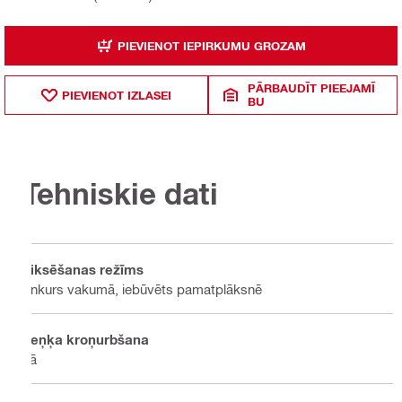
PIEVIENOT IEPIRKUMU GROZAM
PĀRBAUDĪT PIEEJAMĪ
PIEVIENOT IZLASEI
BU
Tehniskie dati
Fiksēšanas režīms
Enkurs vakumā, iebūvēts pamatplāksnē
Leņķa kroņurbšana
Jā