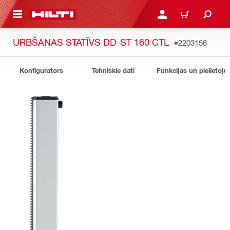
 GALVENO SATURU
PIESLĒGTIES VAI REĢIST
IEPIRKŠANĀS GR
URBŠANAS STATĪVS DD-ST 160 CTL
#2203156
Konfigurators
Tehniskie dati
Funkcijas un pielietoju