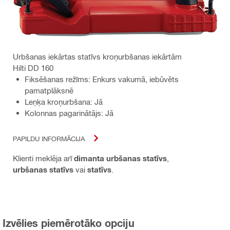
Urbšanas iekārtas statīvs kroņurbšanas iekārtām
Hilti DD 160
Fiksēšanas režīms: Enkurs vakumā, iebūvēts
pamatplāksnē
Leņķa kroņurbšana: Jā
Kolonnas pagarinātājs: Jā
PAPILDU INFORMĀCIJA
Klienti meklēja arī
dimanta urbšanas statīvs
,
urbšanas statīvs
vai
statīvs
.
Izvēlies piemērotāko opciju