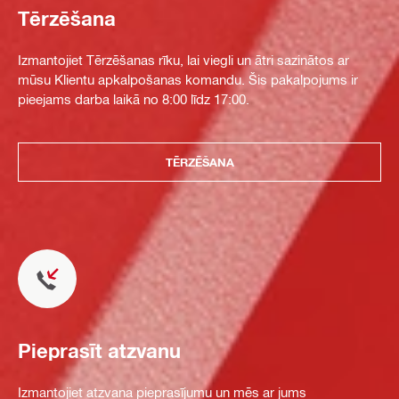
Tērzēšana
Izmantojiet Tērzēšanas rīku, lai viegli un ātri sazinātos ar
mūsu Klientu apkalpošanas komandu. Šis pakalpojums ir
pieejams darba laikā no 8:00 līdz 17:00.
TĒRZĒŠANA
Pieprasīt atzvanu
Izmantojiet atzvana pieprasījumu un mēs ar jums