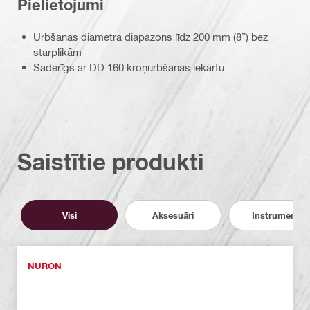
Pielietojumi
Urbšanas diametra diapazons līdz 200 mm (8”) bez
starplikām
Saderīgs ar DD 160 kroņurbšanas iekārtu
Saistītie produkti
Visi
Aksesuāri
Instrumenti
NURON