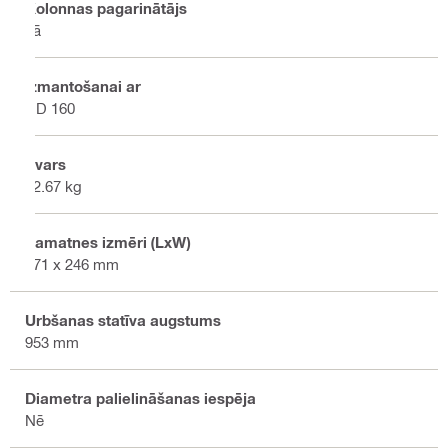
Kolonnas pagarinātājs
Jā
Izmantošanai ar
DD 160
Svars
12.67 kg
Pamatnes izmēri (LxW)
471 x 246 mm
Urbšanas statīva augstums
953 mm
Diametra palielināšanas iespēja
Nē