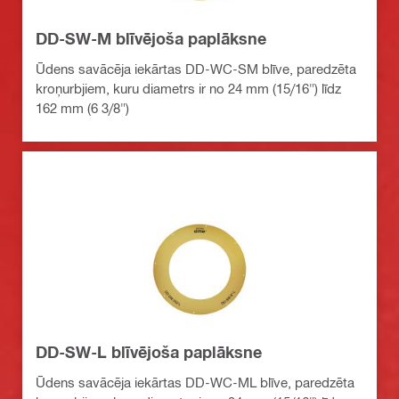
DD-SW-M blīvējoša paplāksne
Ūdens savācēja iekārtas DD-WC-SM blīve, paredzēta
kroņurbjiem, kuru diametrs ir no 24 mm (15/16") līdz
162 mm (6 3/8")
DD-SW-L blīvējoša paplāksne
Ūdens savācēja iekārtas DD-WC-ML blīve, paredzēta