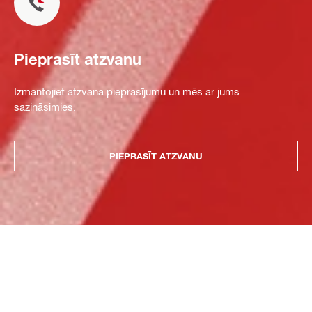
Pieprasīt atzvanu
Izmantojiet atzvana pieprasījumu un mēs ar jums
sazināsimies.
PIEPRASĪT ATZVANU