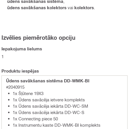
ūdens savākšanas sistēma
,
ūdens savākšanas kolektors
vai
kolektors
.
Izvēlies piemērotāko opciju
Iepakojuma lielums
1
Produktu iespējas
Ūdens savākšanas sistēma DD-WMK-BI
#2040915
1x Šļūtene 19X3
1x Ūdens savācēja ietvere komplekts
1x Ūdens savācēja iekārta DD-WC-SM
1x Ūdens savācēja iekārta DD-WC-S
1x Connecting piece 50
1x Instrumentu kaste DD-WMK-BI komplekts