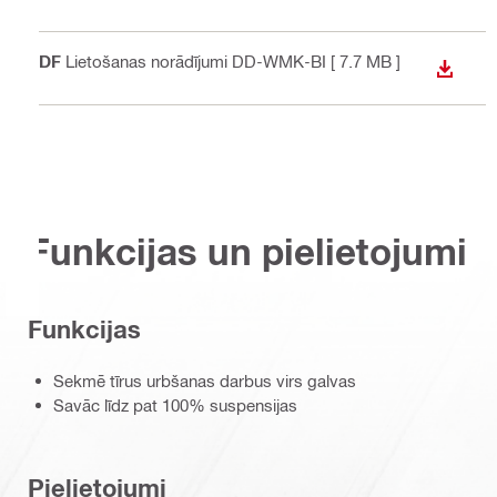
PDF
Lietošanas norādījumi DD-WMK-BI
[ 7.7 MB ]
LEJUP
Funkcijas un pielietojumi
Funkcijas
Sekmē tīrus urbšanas darbus virs galvas
Savāc līdz pat 100% suspensijas
Pielietojumi