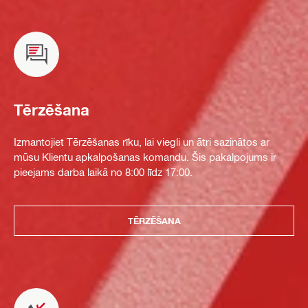
Tērzēšana
Izmantojiet Tērzēšanas rīku, lai viegli un ātri sazinātos ar
mūsu Klientu apkalpošanas komandu. Šis pakalpojums ir
pieejams darba laikā no 8:00 līdz 17:00.
TĒRZĒŠANA