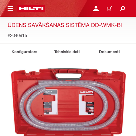
 GALVENO SATURU
PIESLĒGTIES VAI REĢIST
IEPIRKŠANĀS GR
ŪDENS SAVĀKŠANAS SISTĒMA DD-WMK-BI
#2040915
Konfigurators
Tehniskie dati
Dokumenti