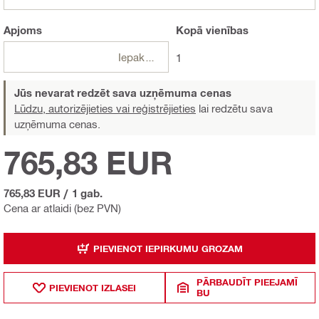
Apjoms
Kopā
vienības
Iepakojumi
1
Jūs nevarat redzēt sava uzņēmuma cenas
Lūdzu, autorizējieties vai reģistrējieties
lai redzētu sava
uzņēmuma cenas.
765,83 EUR
765,83 EUR
/
1 gab.
Cena ar atlaidi (bez PVN)
PIEVIENOT IEPIRKUMU GROZAM
PĀRBAUDĪT PIEEJAMĪ
PIEVIENOT IZLASEI
BU