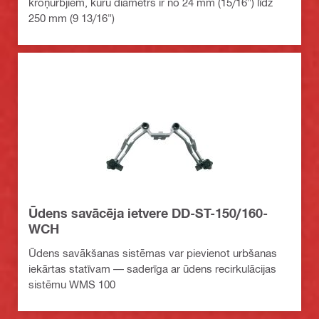
kroņurbjiem, kuru diametrs ir no 24 mm (15/16") līdz
250 mm (9 13/16")
Ūdens savācēja ietvere DD-ST-150/160-
WCH
Ūdens savākšanas sistēmas var pievienot urbšanas
iekārtas statīvam — saderīga ar ūdens recirkulācijas
sistēmu WMS 100