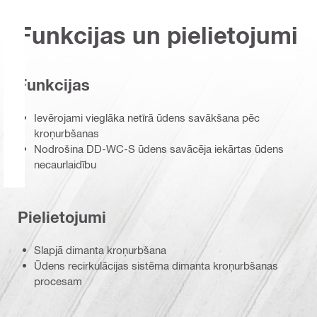
Funkcijas un pielietojumi
Funkcijas
Ievērojami vieglāka netīrā ūdens savākšana pēc
kroņurbšanas
Nodrošina DD-WC-S ūdens savācēja iekārtas ūdens
necaurlaidību
Pielietojumi
Slapjā dimanta kroņurbšana
Ūdens recirkulācijas sistēma dimanta kroņurbšanas
procesam