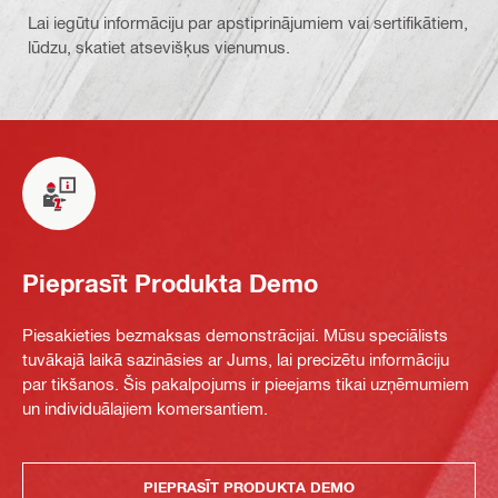
Lai iegūtu informāciju par apstiprinājumiem vai sertifikātiem,
lūdzu, skatiet atsevišķus vienumus.
Pieprasīt Produkta Demo
Piesakieties bezmaksas demonstrācijai. Mūsu speciālists
tuvākajā laikā sazināsies ar Jums, lai precizētu informāciju
par tikšanos. Šis pakalpojums ir pieejams tikai uzņēmumiem
un individuālajiem komersantiem.
PIEPRASĪT PRODUKTA DEMO