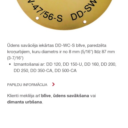
Ūdens savācēja iekārtas DD-WC-S blīve, paredzēta
kroņurbjiem, kuru diametrs ir no 8 mm (5/16") līdz 87 mm
(3-7/16")
Izmantošanai ar: DD 120, DD 150-U, DD 160, DD 200,
DD 250, DD 350-CA, DD 500-CA
PAPILDU INFORMĀCIJA
Klienti meklēja arī
blīve
,
ūdens savākšana
vai
dimanta urbšana
.