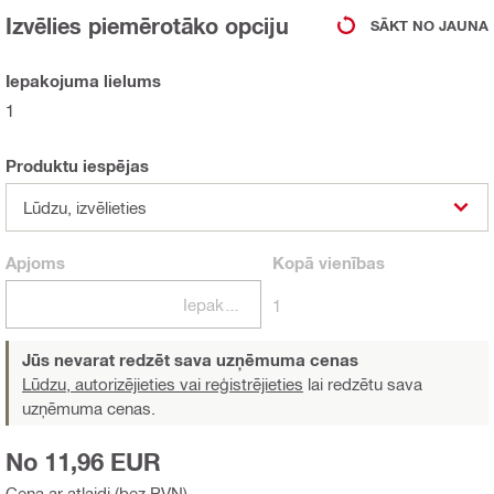
Izvēlies piemērotāko opciju
SĀKT NO JAUNA
Iepakojuma lielums
1
Produktu iespējas
Lūdzu, izvēlieties
Apjoms
Kopā
vienības
Iepakojumi
1
Jūs nevarat redzēt sava uzņēmuma cenas
Lūdzu, autorizējieties vai reģistrējieties
lai redzētu sava
uzņēmuma cenas.
No 11,96 EUR
Cena ar atlaidi (bez PVN)