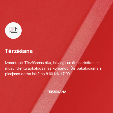
Tērzēšana
Izmantojiet Tērzēšanas rīku, lai viegli un ātri sazinātos ar
mūsu Klientu apkalpošanas komandu. Šis pakalpojums ir
pieejams darba laikā no 8:00 līdz 17:00.
TĒRZĒŠANA