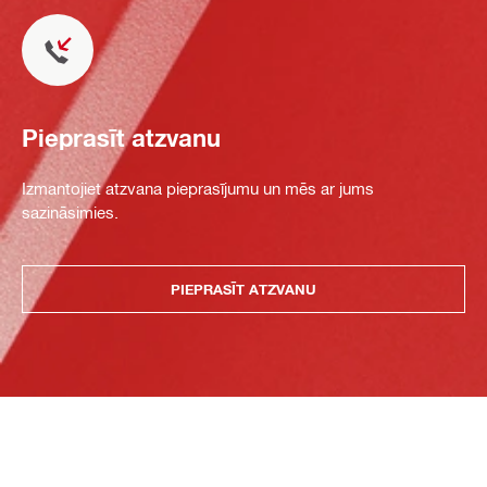
Pieprasīt atzvanu
Izmantojiet atzvana pieprasījumu un mēs ar jums
sazināsimies.
PIEPRASĪT ATZVANU