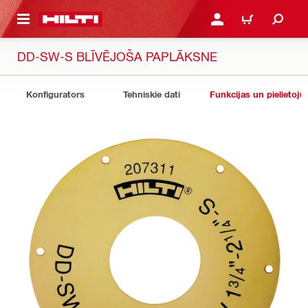
 GALVENO SATURU
PIESLĒGTIES VAI REĢIST
IEPIRKŠANĀS GR
DD-SW-S BLĪVĒJOŠA PAPLĀKSNE
Konfigurators
Tehniskie dati
Funkcijas un pielietoju