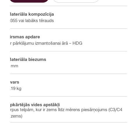
Materiāla kompozīcija
Q355 vai labāks tērauds
Virsmas apdare
Ar pārklājumu izmantošanai ārā – HDG
Materiāla biezums
4 mm
Svars
1.19 kg
Apkārtējās vides apstākļi
Ārpus telpām, kur ir zems līdz mērens piesārņojums (C3/C4
– zems)