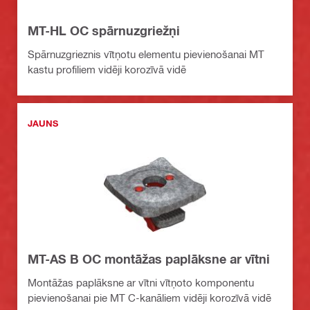
MT-HL OC spārnuzgriežņi
Spārnuzgrieznis vītņotu elementu pievienošanai MT
kastu profiliem vidēji korozīvā vidē
JAUNS
MT-AS B OC montāžas paplāksne ar vītni
Montāžas paplāksne ar vītni vītņoto komponentu
pievienošanai pie MT C-kanāliem vidēji korozīvā vidē