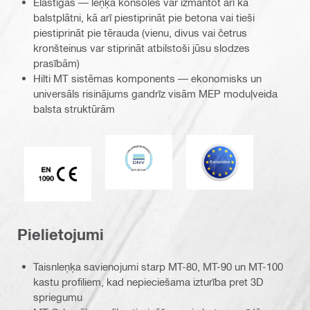
Elastīgas — leņķa konsoles var izmantot arī kā
balstplātni, kā arī piestiprināt pie betona vai tieši
piestiprināt pie tērauda (vienu, divus vai četrus
kronšteinus var stiprināt atbilstoši jūsu slodzes
prasībām)
Hilti MT sistēmas komponents — ekonomisks un
universāls risinājums gandrīz visām MEP moduļveida
balsta struktūrām
DNV
Eurocode
CE EN 1090 marķējums
Pielietojumi
Taisnleņķa savienojumi starp MT-80, MT-90 un MT-100
kastu profiliem, kad nepieciešama izturība pret 3D
spriegumu