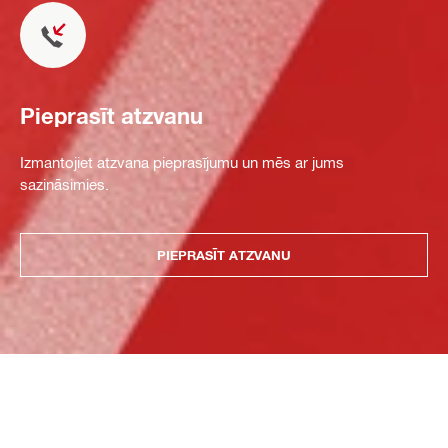
Pieprasīt atzvanu
Izmantojiet atzvana pieprasījumu un mēs ar jums
sazināsimies.
PIEPRASĪT ATZVANU