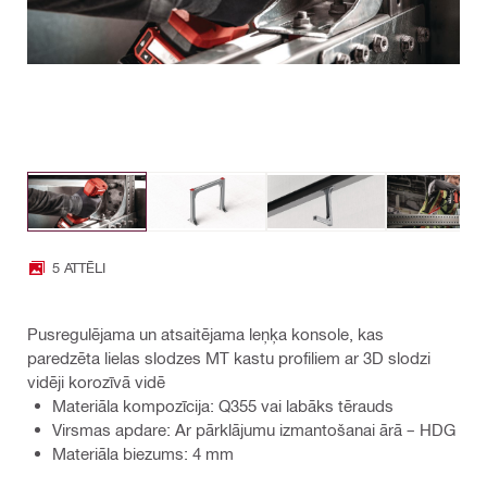
5 ATTĒLI
Pusregulējama un atsaitējama leņķa konsole, kas
paredzēta lielas slodzes MT kastu profiliem ar 3D slodzi
vidēji korozīvā vidē
Materiāla kompozīcija: Q355 vai labāks tērauds
Virsmas apdare: Ar pārklājumu izmantošanai ārā – HDG
Materiāla biezums: 4 mm