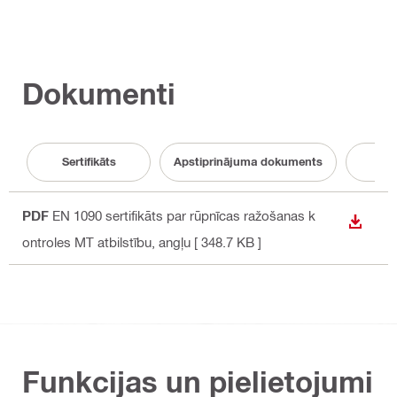
Dokumenti
Sertifikāts
Apstiprinājuma dokuments
B
PDF
EN 1090 sertifikāts par rūpnīcas ražošanas k
LEJUP
ontroles MT atbilstību
, angļu
[ 348.7 KB ]
Funkcijas un pielietojumi