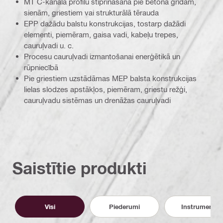
MT C-kanāla profilu stiprināšana pie betona grīdām,
sienām, griestiem vai strukturālā tērauda
EPP dažādu balstu konstrukcijas, tostarp dažādi
elementi, piemēram, gaisa vadi, kabeļu trepes,
cauruļvadi u. c.
Procesu cauruļvadi izmantošanai enerģētikā un
rūpniecībā
Pie griestiem uzstādāmas MEP balsta konstrukcijas
lielas slodzes apstākļos, piemēram, griestu režģi,
cauruļvadu sistēmas un drenāžas cauruļvadi
Saistītie produkti
Visi
Piederumi
Instrumenti