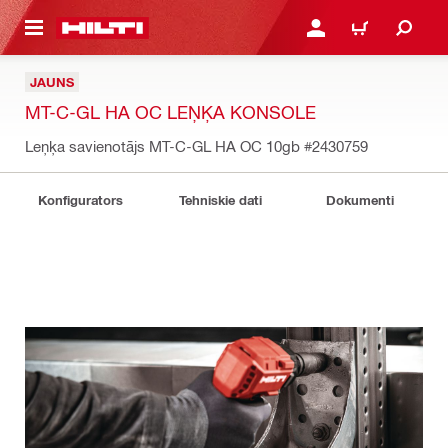
 GALVENO SATURU
PIESLĒGTIES VAI REĢIST
IEPIRKŠANĀS GR
JAUNS
MT-C-GL HA OC LEŅĶA KONSOLE
Leņķa savienotājs MT-C-GL HA OC 10gb
#2430759
Konfigurators
Tehniskie dati
Dokumenti