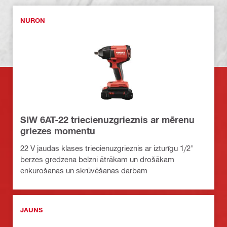
NURON
SIW 6AT-22 triecienuzgrieznis ar mērenu
griezes momentu
22 V jaudas klases triecienuzgrieznis ar izturīgu 1/2"
berzes gredzena belzni ātrākam un drošākam
enkurošanas un skrūvēšanas darbam
JAUNS