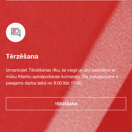
Tērzēšana
Izmantojiet Tērzēšanas rīku, lai viegli un ātri sazinātos ar
mūsu Klientu apkalpošanas komandu. Šis pakalpojums ir
pieejams darba laikā no 8:00 līdz 17:00.
TĒRZĒŠANA