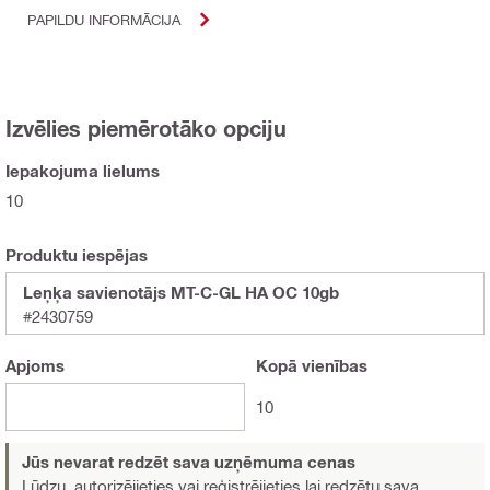
PAPILDU INFORMĀCIJA
Izvēlies piemērotāko opciju
Iepakojuma lielums
10
Produktu iespējas
Leņķa savienotājs MT-C-GL HA OC 10gb
#2430759
Apjoms
Kopā
vienības
10
Jūs nevarat redzēt sava uzņēmuma cenas
Lūdzu, autorizējieties vai reģistrējieties
lai redzētu sava