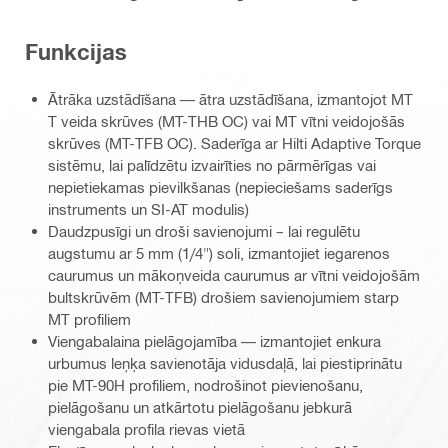
Funkcijas
Ātrāka uzstādīšana — ātra uzstādīšana, izmantojot MT
T veida skrūves (MT-THB OC) vai MT vītni veidojošās
skrūves (MT-TFB OC). Saderīga ar Hilti Adaptive Torque
sistēmu, lai palīdzētu izvairīties no pārmērīgas vai
nepietiekamas pievilkšanas (nepieciešams saderīgs
instruments un SI-AT modulis)
Daudzpusīgi un droši savienojumi – lai regulētu
augstumu ar 5 mm (1/4") soli, izmantojiet iegarenos
caurumus un mākoņveida caurumus ar vītni veidojošām
bultskrūvēm (MT-TFB) drošiem savienojumiem starp
MT profiliem
Viengabalaina pielāgojamība — izmantojiet enkura
urbumus leņķa savienotāja vidusdaļā, lai piestiprinātu
pie MT-90H profiliem, nodrošinot pievienošanu,
pielāgošanu un atkārtotu pielāgošanu jebkurā
viengabala profila rievas vietā