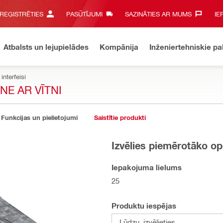
 REĢISTRĒTIES
PASŪTĪJUMI
SAZINĀTIES AR MUMS‎
IE
Atbalsts un lejupielādes
Kompānija
Inženiertehniskie p
interfeisi
E AR VĪTNI
Funkcijas un pielietojumi
Saistītie produkti
Izvēlies piemērotāko op
Iepakojuma lielums
25
Produktu iespējas
Lūdzu, izvēlieties