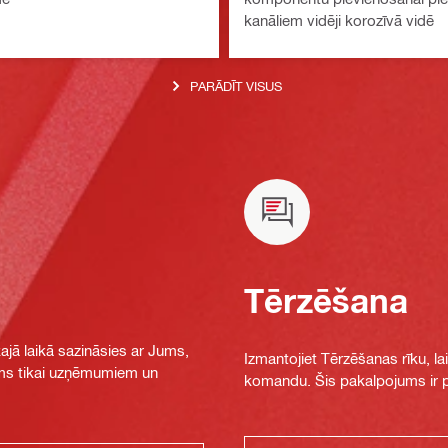
kanāliem vidēji korozīvā vidē
PARĀDĪT VISUS
Tērzēšana
jā laikā sazināsies ar Jums,
Izmantojiet Tērzēšanas rīku, la
jams tikai uzņēmumiem un
komandu. Šis pakalpojums ir pi