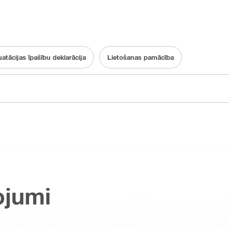
atācijas īpašību deklarācija
Lietošanas pamācība
ojumi