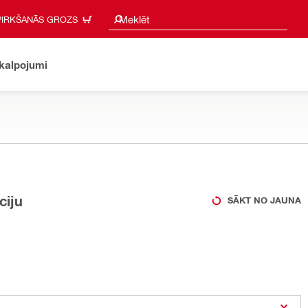
Meklēšanas ieteikumi
Meklēt
PIRKŠANĀS GROZS
akalpojumi
ciju
SĀKT NO JAUNA