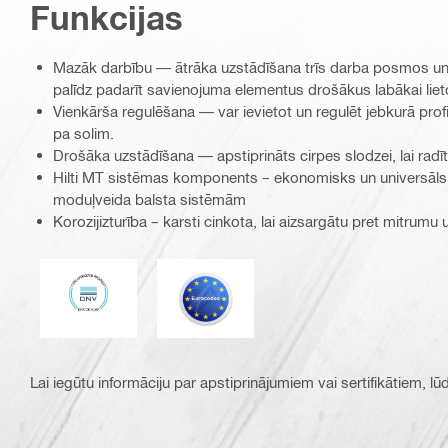
Funkcijas
Mazāk darbību — ātrāka uzstādīšana trīs darba posmos un 
palīdz padarīt savienojuma elementus drošākus labākai lie
Vienkārša regulēšana — var ievietot un regulēt jebkurā profi
pa solim.
Drošāka uzstādīšana — apstiprināts cirpes slodzei, lai rad
Hilti MT sistēmas komponents – ekonomisks un universāls
moduļveida balsta sistēmām
Korozijizturība – karsti cinkota, lai aizsargātu pret mitrumu
DNV
Eurocode
Lai iegūtu informāciju par apstiprinājumiem vai sertifikātiem, l