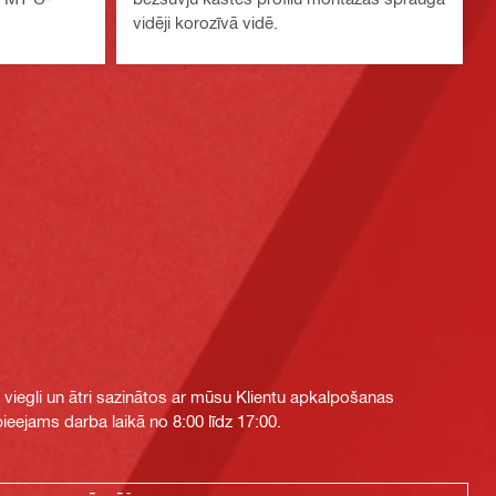
vidēji korozīvā vidē.
i viegli un ātri sazinātos ar mūsu Klientu apkalpošanas
eejams darba laikā no 8:00 līdz 17:00.