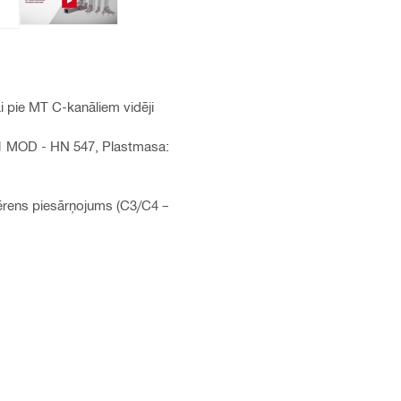
 pie MT C-kanāliem vidēji
11 MOD - HN 547, Plastmasa:
mērens piesārņojums (C3/C4 –