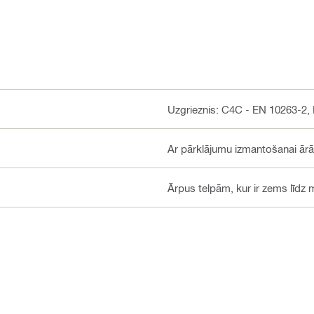
Uzgrieznis: C4C - EN 10263-2
Ar pārklājumu izmantošanai ār
Ārpus telpām, kur ir zems līdz