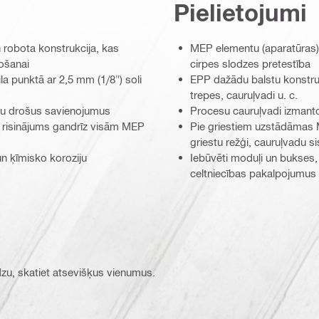
Pielietojumi
robota konstrukcija, kas
MEP elementu (aparatūras) 
tošanai
cirpes slodzes pretestība
la punktā ar 2,5 mm (1/8") soli
EPP dažādu balstu konstruk
trepes, cauruļvadi u. c.
ītu drošus savienojumus
Procesu cauruļvadi izmanto
 risinājums gandrīz visām MEP
Pie griestiem uzstādāmas M
griestu režģi, cauruļvadu 
 un ķīmisko koroziju
Iebūvēti moduļi un bukses, l
celtniecības pakalpojumus
ūdzu, skatiet atsevišķus vienumus.