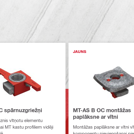
JAUNS
 spārnuzgriežņi
MT-AS B OC montāžas
paplāksne ar vītni
znis vītņotu elementu
i MT kastu profiliem vidēji
Montāžas paplāksne ar vītni vī
dē
komponentu pievienošanai pi