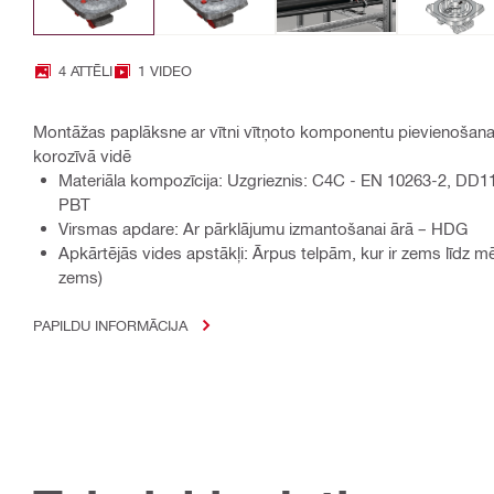
4 ATTĒLI
1 VIDEO
Montāžas paplāksne ar vītni vītņoto komponentu pievienošanai
korozīvā vidē
Materiāla kompozīcija: Uzgrieznis: C4C - EN 10263-2, DD
PBT
Virsmas apdare: Ar pārklājumu izmantošanai ārā – HDG
Apkārtējās vides apstākļi: Ārpus telpām, kur ir zems līdz 
zems)
PAPILDU INFORMĀCIJA