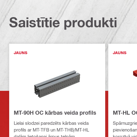
Saistītie produkti
JAUNS
JAUNS
MT-90H OC kārbas veida profils
MT-HL OC
Lielai slodzei paredzēts kārbas veida
Spārnuzgrie
profils ar MT-TFB un MT-THB/MT-HL
pievienošana
daļām lietošanai ārpus telpām
korozīvā vi