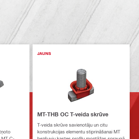
JAUNS
MT-THB OC T-veida skrūve
T-veida skrūve savienotāju un citu
tņoto
konstrukcijas elementu stiprināšanai MT
e MT C-
bezšuvju kastes profilu montāžas spraugā