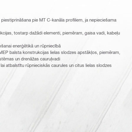
piestiprināšana pie MT C-kanāla profiliem, ja nepieciešama
cijas, tostarp dažādi elementi, piemēram, gaisa vadi, kabeļu
šanai enerģētikā un rūpniecībā
EP balsta konstrukcijas lielas slodzes apstākļos, piemēram,
sistēmas un drenāžas cauruļvadi
ai atbalstītu rūpnieciskās caurules un citus lielas slodzes