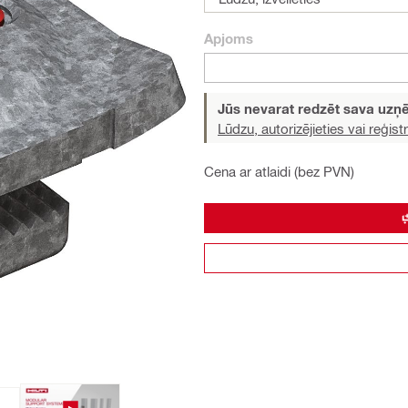
Apjoms
Jūs nevarat redzēt sava uz
Lūdzu, autorizējieties vai reģistr
Cena ar atlaidi (bez PVN)