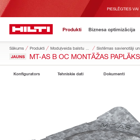
PIESLĒGTIES VAI
Produkti
Biznesa optimizācija
Sākums
Produkti
Moduļveida balstu sistēmas
Sistēmas savienotāji un 
MT-AS B OC MONTĀŽAS PAPLĀKSN
JAUNS
Konfigurators
Tehniskie dati
Dokumenti