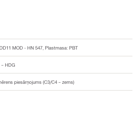
, DD11 MOD - HN 547, Plastmasa: PBT
ā – HDG
 mērens piesārņojums (C3/C4 – zems)