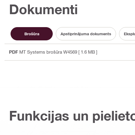
Dokumenti
Brošūra
Apstiprinājuma dokuments
Eksplu
PDF
MT Systems brošūra W4569
[ 1.6 MB ]
Funkcijas un pieliet