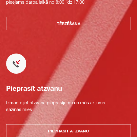
pieejams darba laikā no 8:00 līdz 17:00.
TĒRZĒŠANA
Pieprasīt atzvanu
Izmantojiet atzvana pieprasījumu un mēs ar jums
sazināsimies.
PIEPRASĪT ATZVANU