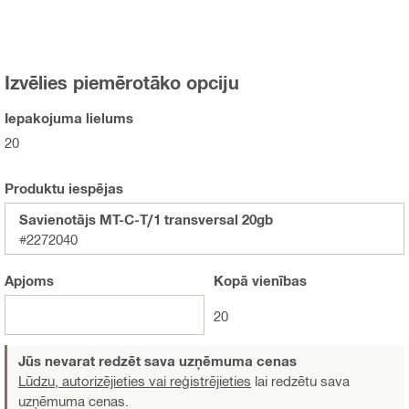
Izvēlies piemērotāko opciju
Iepakojuma lielums
20
Produktu iespējas
Savienotājs MT-C-T/1 transversal 20gb
#2272040
Apjoms
Kopā
vienības
20
Jūs nevarat redzēt sava uzņēmuma cenas
Lūdzu, autorizējieties vai reģistrējieties
lai redzētu sava
uzņēmuma cenas.