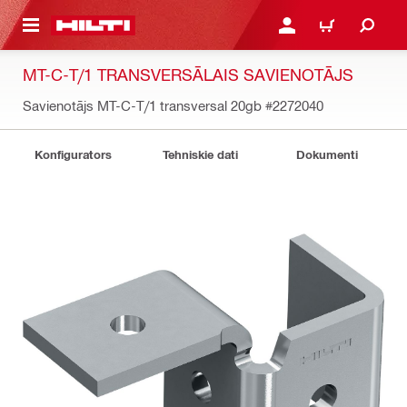
 GALVENO SATURU
PIESLĒGTIES VAI REĢIST
IEPIRKŠANĀS GR
MT-C-T/1 TRANSVERSĀLAIS SAVIENOTĀJS
Savienotājs MT-C-T/1 transversal 20gb
#2272040
Konfigurators
Tehniskie dati
Dokumenti