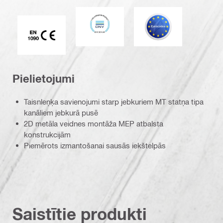
DNV
Eurocode
CE EN 1090 marķējums
Pielietojumi
Taisnleņķa savienojumi starp jebkuriem MT statņa tipa
kanāliem jebkurā pusē
2D metāla veidnes montāža MEP atbalsta
konstrukcijām
Piemērots izmantošanai sausās iekštelpās
Saistītie produkti