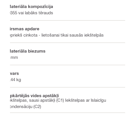
Materiāla kompozīcija
Q355 vai labāks tērauds
Virsmas apdare
Iepriekš cinkota - lietošanai tikai sausās iekštelpās
Materiāla biezums
6 mm
Svars
0.44 kg
Apkārtējās vides apstākļi
Iekštelpas, sausi apstākļi (C1) Iekštelpas ar īslaicīgu
kondensāciju (C2)