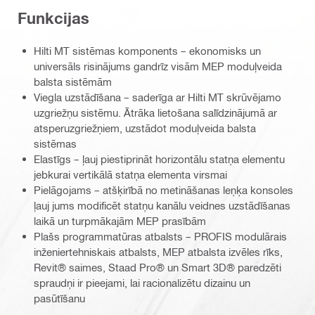
Funkcijas
Hilti MT sistēmas komponents – ekonomisks un
universāls risinājums gandrīz visām MEP moduļveida
balsta sistēmām
Viegla uzstādīšana – saderīga ar Hilti MT skrūvējamo
uzgriežņu sistēmu. Ātrāka lietošana salīdzinājumā ar
atsperuzgriežņiem, uzstādot moduļveida balsta
sistēmas
Elastīgs – ļauj piestiprināt horizontālu statņa elementu
jebkurai vertikālā statņa elementa virsmai
Pielāgojams – atšķirībā no metināšanas leņķa konsoles
ļauj jums modificēt statņu kanālu veidnes uzstādīšanas
laikā un turpmākajām MEP prasībām
Plašs programmatūras atbalsts – PROFIS modulārais
inženiertehniskais atbalsts, MEP atbalsta izvēles rīks,
Revit® saimes, Staad Pro® un Smart 3D® paredzēti
spraudņi ir pieejami, lai racionalizētu dizainu un
pasūtīšanu