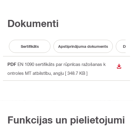
Dokumenti
Sertifikāts
Apstiprinājuma dokuments
Doku
PDF
EN 1090 sertifikāts par rūpnīcas ražošanas k
LEJUP
ontroles MT atbilstību
, angļu
[ 348.7 KB ]
Funkcijas un pielietojumi