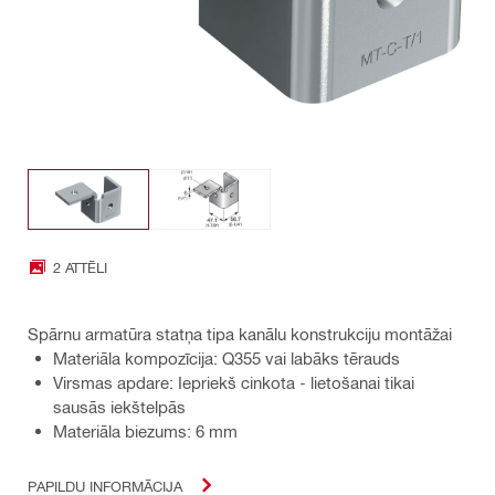
2 ATTĒLI
Spārnu armatūra statņa tipa kanālu konstrukciju montāžai
Materiāla kompozīcija: Q355 vai labāks tērauds
Virsmas apdare: Iepriekš cinkota - lietošanai tikai
sausās iekštelpās
Materiāla biezums: 6 mm
PAPILDU INFORMĀCIJA