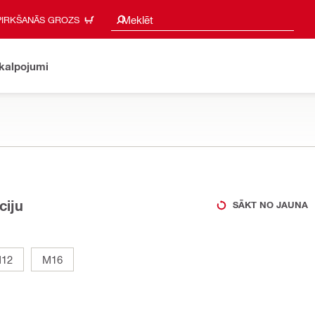
Meklēšanas ieteikumi
Meklēt
PIRKŠANĀS GROZS
akalpojumi
ciju
SĀKT NO JAUNA
12
M16