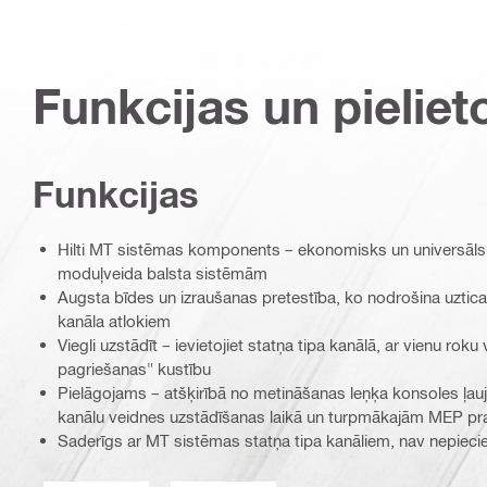
Funkcijas un pieliet
Funkcijas
Hilti MT sistēmas komponents – ekonomisks un universāls
moduļveida balsta sistēmām
Augsta bīdes un izraušanas pretestība, ko nodrošina uztic
kanāla atlokiem
Viegli uzstādīt – ievietojiet statņa tipa kanālā, ar vienu rok
pagriešanas" kustību
Pielāgojams – atšķirībā no metināšanas leņķa konsoles ļauj
kanālu veidnes uzstādīšanas laikā un turpmākajām MEP p
Saderīgs ar MT sistēmas statņa tipa kanāliem, nav nepieci