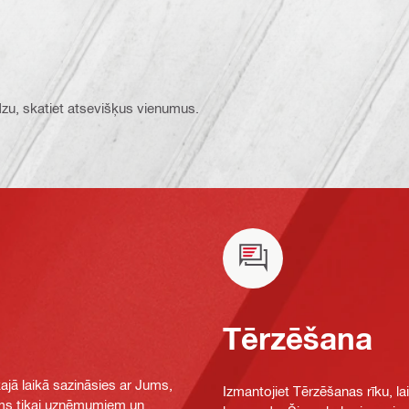
ūdzu, skatiet atsevišķus vienumus.
Tērzēšana
jā laikā sazināsies ar Jums,
Izmantojiet Tērzēšanas rīku, la
jams tikai uzņēmumiem un