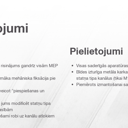
ojumi
Pielietojumi
 risinājums gandrīz visām MEP
Visas saderīgās aparatūras
Bīdes izturīga metāla kar
amāka mehāniska fiksācija pie
statņa tipa kanālus (tikai M1
Piemērots izmantošanai sa
u veicot "piespiešanas un
 jums modificēt statņu tipa
rasībām
ešami robi uz kanālu atlokiem