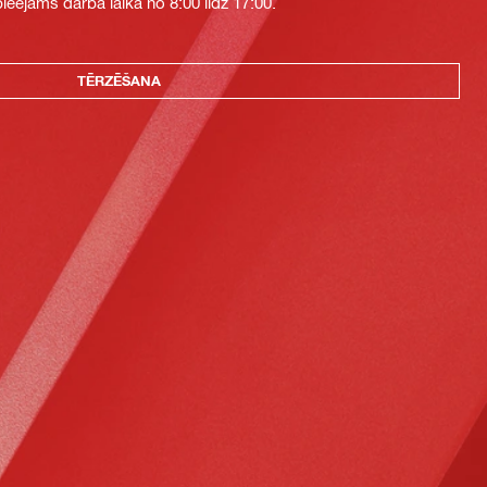
eejams darba laikā no 8:00 līdz 17:00.
TĒRZĒŠANA