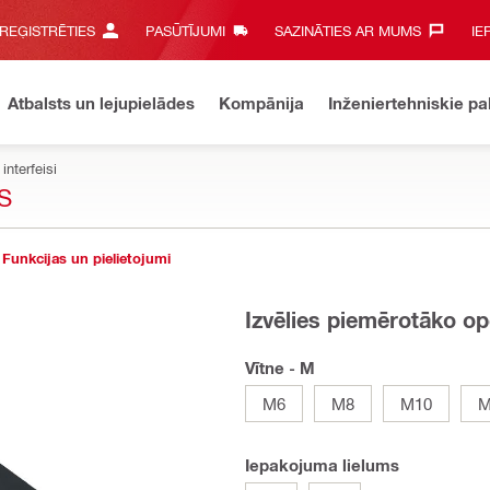
 REĢISTRĒTIES
PASŪTĪJUMI
SAZINĀTIES AR MUMS‎
IE
Atbalsts un lejupielādes
Kompānija
Inženiertehniskie p
interfeisi
S
Funkcijas un pielietojumi
Izvēlies piemērotāko op
Vītne - M
M6
M8
M10
M
Iepakojuma lielums