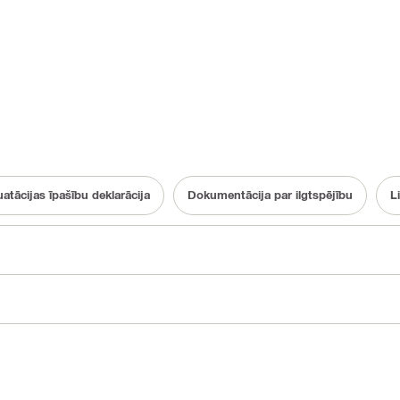
atācijas īpašību deklarācija
Dokumentācija par ilgtspējību
L