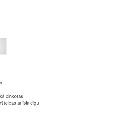
em
ekš cinkotas
štelpas ar īslaicīgu