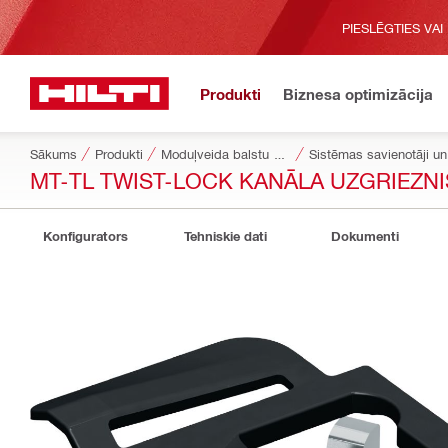
PIESLĒGTIES VAI
Produkti
Biznesa optimizācija
Sākums
Produkti
Moduļveida balstu sistēmas
Sistēmas savienotāji un 
MT-TL TWIST-LOCK KANĀLA UZGRIEZNI
Konfigurators
Tehniskie dati
Dokumenti