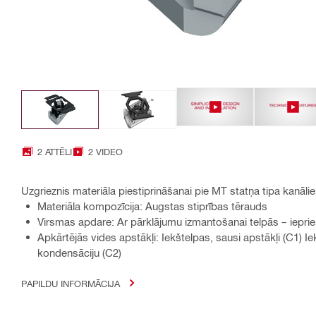
2 ATTĒLI
2 VIDEO
Uzgrieznis materiāla piestiprināšanai pie MT statņa tipa kanāli
Materiāla kompozīcija: Augstas stiprības tērauds
Virsmas apdare: Ar pārklājumu izmantošanai telpās – iepri
Apkārtējās vides apstākļi: Iekštelpas, sausi apstākļi (C1) Iek
kondensāciju (C2)
PAPILDU INFORMĀCIJA