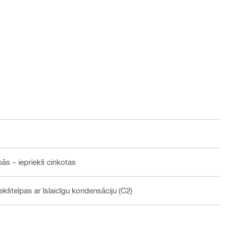
pās – iepriekš cinkotas
Iekštelpas ar īslaicīgu kondensāciju (C2)