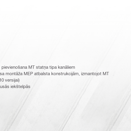
 pievienošana MT statņa tipa kanāliem
kasa montāža MEP atbalsta konstrukcijām, izmantojot MT
0 versijai)
usās iekštelpās