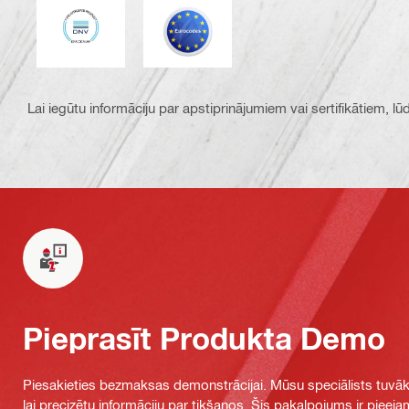
DNV
Eurocode
Lai iegūtu informāciju par apstiprinājumiem vai sertifikātiem, l
Pieprasīt Produkta Demo
Piesakieties bezmaksas demonstrācijai. Mūsu speciālists tuvāka
lai precizētu informāciju par tikšanos. Šis pakalpojums ir piee