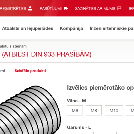
 REĢISTRĒTIES
PASŪTĪJUMI
SAZINĀTIES AR MUMS‎
IE
Atbalsts un lejupielādes
Kompānija
Inženiertehniskie p
balstu sistēmām
ATBILST DIN 933 PRASĪBĀM)
umi
Saistītie produkti
Izvēlies piemērotāko op
Vītne - M
M6
M8
M10
M
Garums - L