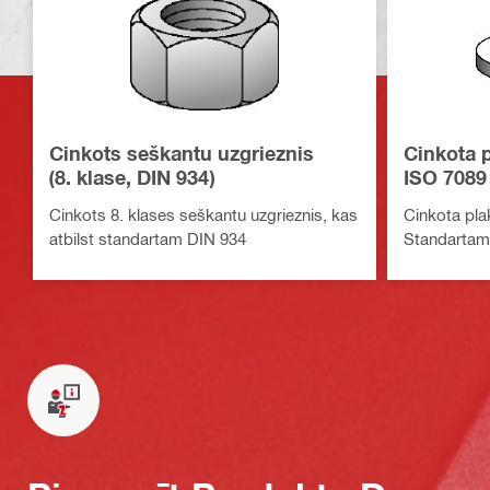
Cinkots seškantu uzgrieznis
Cinkota 
(8. klase, DIN 934)
ISO 7089
Cinkots 8. klases seškantu uzgrieznis, kas
Cinkota pla
atbilst standartam DIN 934
Standartam