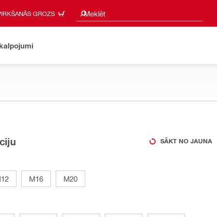
Meklēšanas ieteikumi
Meklēt
PIRKŠANĀS GROZS
akalpojumi
ciju
SĀKT NO JAUNA
12
M16
M20