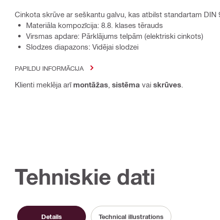
Cinkota skrūve ar seškantu galvu, kas atbilst standartam DIN
Materiāla kompozīcija: 8.8. klases tērauds
Virsmas apdare: Pārklājums telpām (elektriski cinkots)
Slodzes diapazons: Vidējai slodzei
PAPILDU INFORMĀCIJA
Klienti meklēja arī
montāžas
,
sistēma
vai
skrūves
.
Tehniskie dati
Details
Technical illustrations