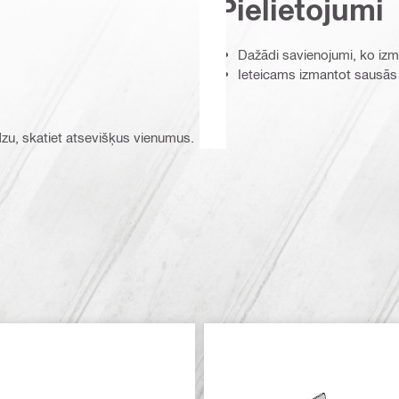
Pielietojumi
Dažādi savienojumi, ko iz
Ieteicams izmantot sausās
ūdzu, skatiet atsevišķus vienumus.