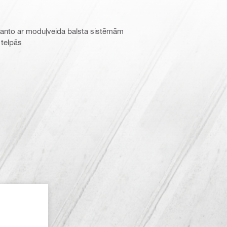
manto ar moduļveida balsta sistēmām
 telpās