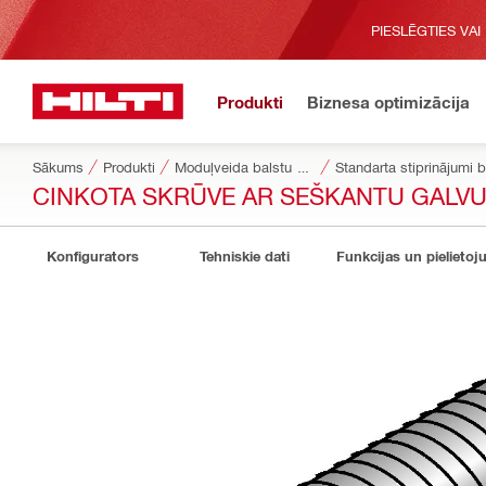
PIESLĒGTIES VAI
Produkti
Biznesa optimizācija
Sākums
Produkti
Moduļveida balstu sistēmas
Standarta stiprinājumi 
CINKOTA SKRŪVE AR SEŠKANTU GALVU (
Konfigurators
Tehniskie dati
Funkcijas un pielietoj