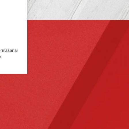
prināšanai
ēm