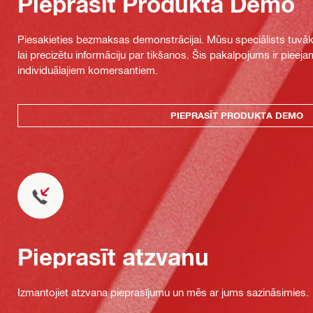
Pieprasīt Produkta Demo
Piesakieties bezmaksas demonstrācijai. Mūsu speciālists tuvāka
lai precizētu informāciju par tikšanos. Šis pakalpojums ir piee
individuālajiem komersantiem.
PIEPRASĪT PRODUKTA DEMO
Pieprasīt atzvanu
Izmantojiet atzvana pieprasījumu un mēs ar jums sazināsimies.