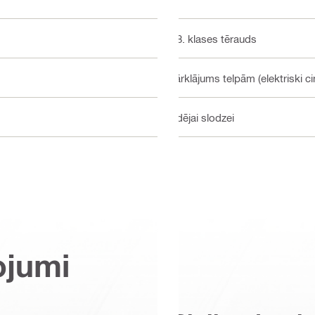
8.8. klases tērauds
Pārklājums telpām (elektriski ci
Vidējai slodzei
ojumi