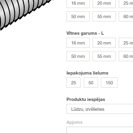
16 mm
20 mm
25 
50 mm
55 mm
60 
Vītnes garums - L
16 mm
20 mm
25 
50 mm
55 mm
60 
Iepakojuma lielums
25
50
150
Produktu iespējas
Lūdzu, izvēlieties
Apjoms