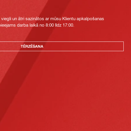
i viegli un ātri sazinātos ar mūsu Klientu apkalpošanas
eejams darba laikā no 8:00 līdz 17:00.
TĒRZĒŠANA