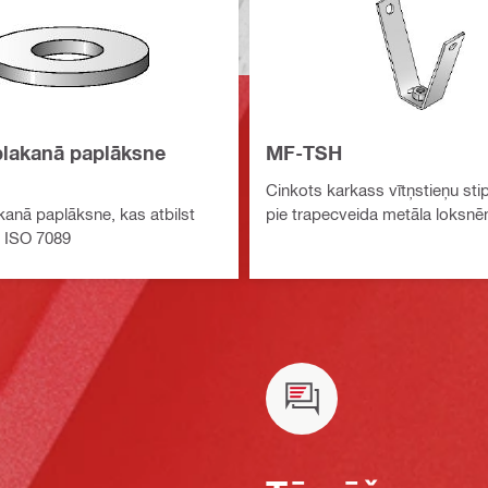
plakanā paplāksne
MF-TSH
Cinkots karkass vītņstieņu sti
kanā paplāksne, kas atbilst
pie trapecveida metāla loksn
 ISO 7089