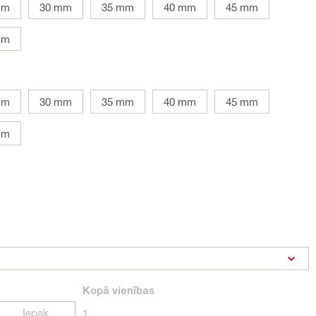
mm
30 mm
35 mm
40 mm
45 mm
mm
mm
30 mm
35 mm
40 mm
45 mm
mm
Kopā
vienības
Iepakojumi
1