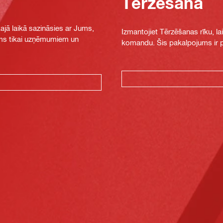
Tērzēšana
jā laikā sazināsies ar Jums,
Izmantojiet Tērzēšanas rīku, la
jams tikai uzņēmumiem un
komandu. Šis pakalpojums ir pi