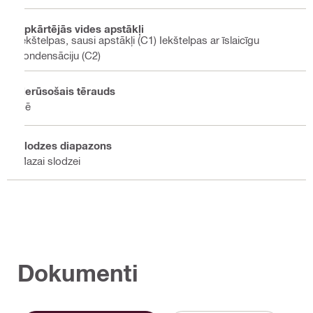
Apkārtējās vides apstākļi
Iekštelpas, sausi apstākļi (C1) Iekštelpas ar īslaicīgu
kondensāciju (C2)
Nerūsošais tērauds
Nē
Slodzes diapazons
Mazai slodzei
Dokumenti