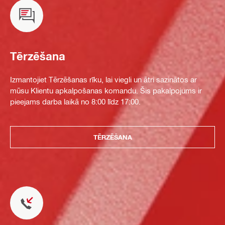
Tērzēšana
Izmantojiet Tērzēšanas rīku, lai viegli un ātri sazinātos ar
mūsu Klientu apkalpošanas komandu. Šis pakalpojums ir
pieejams darba laikā no 8:00 līdz 17:00.
TĒRZĒŠANA