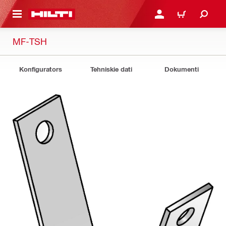
 GALVENO SATURU
PIESLĒGTIES VAI REĢIST
IEPIRKŠANĀS GR
MF-TSH
Konfigurators
Tehniskie dati
Dokumenti