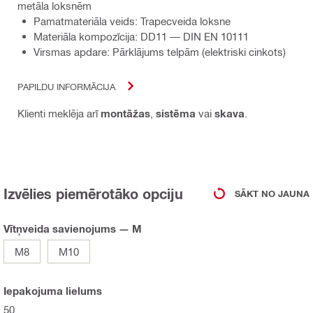
metāla loksnēm
Pamatmateriāla veids: Trapecveida loksne
Materiāla kompozīcija: DD11 — DIN EN 10111
Virsmas apdare: Pārklājums telpām (elektriski cinkots)
PAPILDU INFORMĀCIJA
Klienti meklēja arī
montāžas
,
sistēma
vai
skava
.
Izvēlies piemērotāko opciju
SĀKT NO JAUNA
Vītņveida savienojums — M
M8
M10
Iepakojuma lielums
50