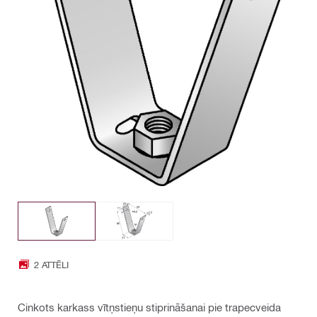
2 ATTĒLI
Cinkots karkass vītņstieņu stiprināšanai pie trapecveida