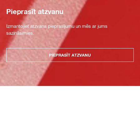
Pieprasīt atzvanu
Izmantojiet atzvana pieprasījumu un mēs ar jums
sazināsimies.
PIEPRASĪT ATZVANU