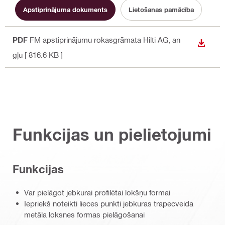
Apstiprinājuma dokuments
Lietošanas pamācība
PDF
FM apstiprinājumu rokasgrāmata Hilti AG
, an
LEJUP
gļu
[ 816.6 KB ]
Funkcijas un pielietojumi
Funkcijas
Var pielāgot jebkurai profilētai lokšņu formai
Iepriekš noteikti lieces punkti jebkuras trapecveida
metāla loksnes formas pielāgošanai