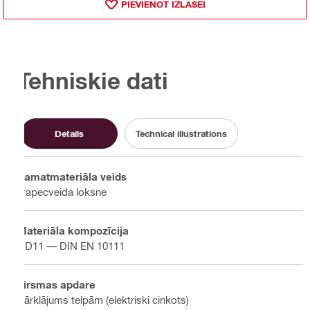
PIEVIENOT IZLASEI
Tehniskie dati
Details
Technical illustrations
Pamatmateriāla veids
Trapecveida loksne
Materiāla kompozīcija
DD11 — DIN EN 10111
Virsmas apdare
Pārklājums telpām (elektriski cinkots)