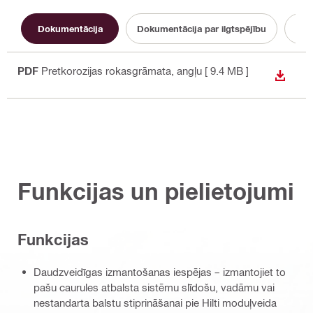
Dokumentācija
Dokumentācija par ilgtspējību
Lie
PDF
Pretkorozijas rokasgrāmata
, angļu
[ 9.4 MB ]
LEJUP
Funkcijas un pielietojumi
Funkcijas
Daudzveidīgas izmantošanas iespējas – izmantojiet to
pašu caurules atbalsta sistēmu slīdošu, vadāmu vai
nestandarta balstu stiprināšanai pie Hilti moduļveida