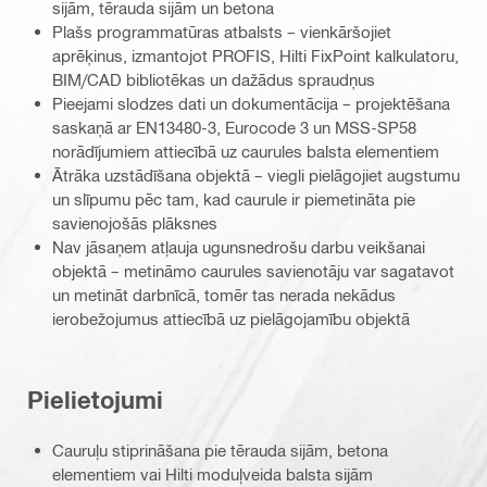
sijām, tērauda sijām un betona
Plašs programmatūras atbalsts – vienkāršojiet
aprēķinus, izmantojot PROFIS, Hilti FixPoint kalkulatoru,
BIM/CAD bibliotēkas un dažādus spraudņus
Pieejami slodzes dati un dokumentācija – projektēšana
saskaņā ar EN13480-3, Eurocode 3 un MSS-SP58
norādījumiem attiecībā uz caurules balsta elementiem
Ātrāka uzstādīšana objektā – viegli pielāgojiet augstumu
un slīpumu pēc tam, kad caurule ir piemetināta pie
savienojošās plāksnes
Nav jāsaņem atļauja ugunsnedrošu darbu veikšanai
objektā – metināmo caurules savienotāju var sagatavot
un metināt darbnīcā, tomēr tas nerada nekādus
ierobežojumus attiecībā uz pielāgojamību objektā
Pielietojumi
Cauruļu stiprināšana pie tērauda sijām, betona
elementiem vai Hilti moduļveida balsta sijām