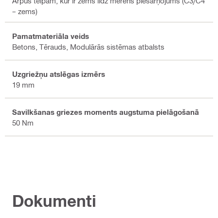
Ārpus telpām, kur ir zems līdz mērens piesārņojums (C3/C4
– zems)
Pamatmateriāla veids
Betons, Tērauds, Modulārās sistēmas atbalsts
Uzgriežņu atslēgas izmērs
19 mm
Savilkšanas griezes moments augstuma pielāgošanā
50 Nm
Dokumenti