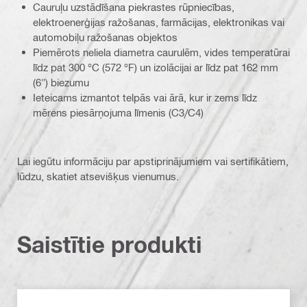
Cauruļu uzstādīšana piekrastes rūpniecības,
elektroenerģijas ražošanas, farmācijas, elektronikas vai
automobiļu ražošanas objektos
Piemērots neliela diametra caurulēm, vides temperatūrai
līdz pat 300 °C (572 °F) un izolācijai ar līdz pat 162 mm
(6") biezumu
Ieteicams izmantot telpās vai ārā, kur ir zems līdz
mērens piesārņojuma līmenis (C3/C4)
Lai iegūtu informāciju par apstiprinājumiem vai sertifikātiem,
lūdzu, skatiet atsevišķus vienumus.
Saistītie produkti