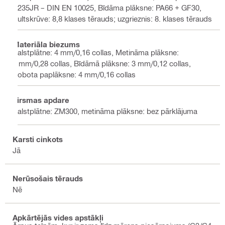
S235JR – DIN EN 10025, Bīdāma plāksne: PA66 + GF30,
Bultskrūve: 8,8 klases tērauds; uzgrieznis: 8. klases tērauds
Materiāla biezums
Balstplātne: 4 mm/0,16 collas, Metināma plāksne:
7 mm/0,28 collas, Bīdāmā plāksne: 3 mm/0,12 collas,
Robota paplāksne: 4 mm/0,16 collas
Virsmas apdare
Balstplātne: ZM300, metināma plāksne: bez pārklājuma
Karsti cinkots
Jā
Nerūsošais tērauds
Nē
Apkārtējās vides apstākļi