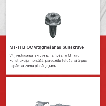
MT-TFB OC vītņgriešanas bultskrūve
Vītņveidošanas skrūve izmantošanai MT siju
konstrukciju montāžā, paredzēta lietošanai ārpus
telpām ar zemu piesārņojumu