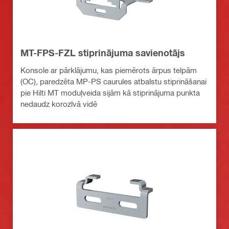
MT-FPS-FZL stiprinājuma savienotājs
Konsole ar pārklājumu, kas piemērots ārpus telpām
(OC), paredzēta MP-PS caurules atbalstu stiprināšanai
pie Hilti MT moduļveida sijām kā stiprinājuma punkta
nedaudz korozīvā vidē