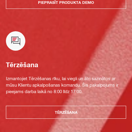
PIEPRASĪT PRODUKTA DEMO
Tērzēšana
Izmantojiet Tērzēšanas rīku, lai viegli un ātri sazinātos ar
mūsu Klientu apkalpošanas komandu. Šis pakalpojums ir
pieejams darba laikā no 8:00 līdz 17:00.
TĒRZĒŠANA