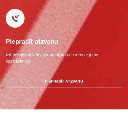
Pieprasīt atzvanu
Izmantojiet atzvana pieprasījumu un mēs ar jums
sazināsimies.
PIEPRASĪT ATZVANU