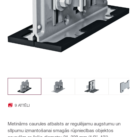
9 ATTĒLI
Metināms caurules atbalsts ar regulējamu augstumu un
slīpumu izmantošanai smagās rūpniecības objektos