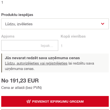
1
Produktu iespējas
Lūdzu, izvēlieties
Apjoms
Kopā
vienības
Iepakojumi
1
Jūs nevarat redzēt sava uzņēmuma cenas
Lūdzu, autorizējieties vai reģistrējieties
lai redzētu sava
uzņēmuma cenas.
No 191,23 EUR
Cena ar atlaidi (bez PVN)
PIEVIENOT IEPIRKUMU GROZAM