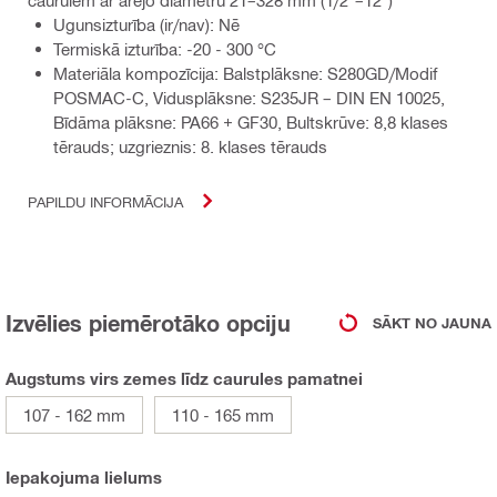
caurulēm ar ārējo diametru 21–328 mm (1/2"–12")
Ugunsizturība (ir/nav): Nē
Termiskā izturība: -20 - 300 °C
Materiāla kompozīcija: Balstplāksne: S280GD/Modif
POSMAC-C, Vidusplāksne: S235JR – DIN EN 10025,
Bīdāma plāksne: PA66 + GF30, Bultskrūve: 8,8 klases
tērauds; uzgrieznis: 8. klases tērauds
PAPILDU INFORMĀCIJA
Izvēlies piemērotāko opciju
SĀKT NO JAUNA
Augstums virs zemes līdz caurules pamatnei
107 - 162 mm
110 - 165 mm
Iepakojuma lielums