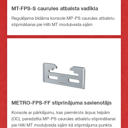
MT-FPS-S caurules atbalsta vadīkla
Regulējama bīdāma konsole MP-PS caurules atbalstu
stiprināšanai pie Hilti MT moduļveida sijām
METRO-FPS-FF stiprinājuma savienotājs
Konsole ar pārklājumu, kas piemērots ārpus telpām
(OC), paredzēta MP-PS caurules atbalstu stiprināšanai
pie Hilti MT moduļveida sijām kā stiprinājuma punkta