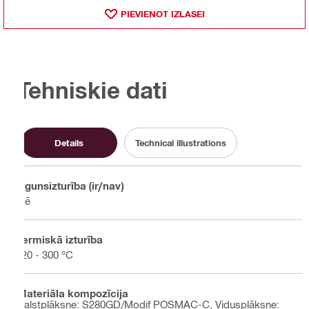
PIEVIENOT IZLASEI
Tehniskie dati
Details
Technical illustrations
Ugunsizturība (ir/nav)
Nē
Termiskā izturība
-20 - 300 °C
Materiāla kompozīcija
Balstplāksne: S280GD/Modif POSMAC-C, Vidusplāksne: