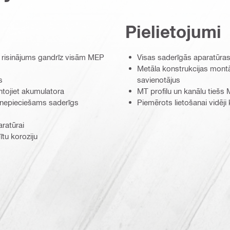
Pielietojumi
 risinājums gandrīz visām MEP
Visas saderīgās aparatūra
Metāla konstrukcijas mont
s
savienotājus
ntojiet akumulatora
MT profilu un kanālu tiešs
es (nepieciešams saderīgs
Piemērots lietošanai vidēji
ratūrai
ītu koroziju