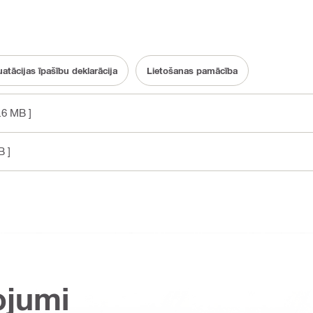
atācijas īpašību deklarācija
Lietošanas pamācība
.6 MB ]
B ]
ojumi