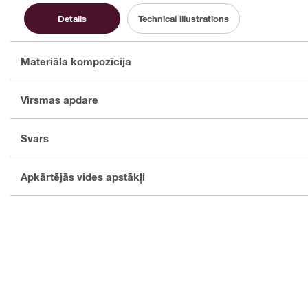
Details
Technical illustrations
Materiāla kompozīcija
Virsmas apdare
Svars
Apkārtējās vides apstākļi