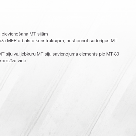
s pievienošana MT sijām
āža MEP atbalsta konstrukcijām, nostiprinot saderīgus MT
 MT siju vai jebkuru MT siju savienojuma elements pie MT-80
 korozīvā vidē