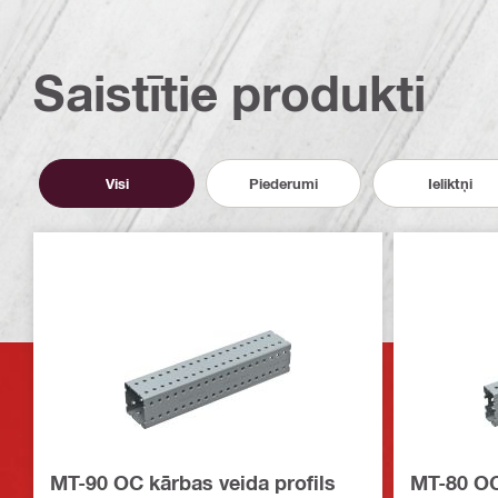
Saistītie produkti
Visi
Piederumi
Ieliktņi
MT-90 OC kārbas veida profils
MT-80 OC