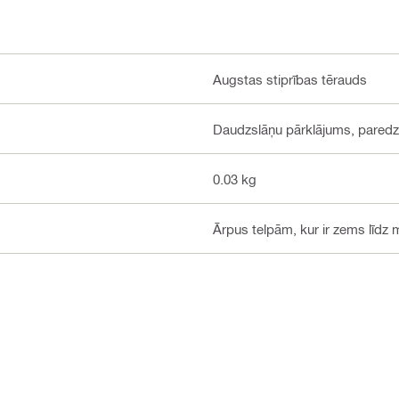
Augstas stiprības tērauds
Daudzslāņu pārklājums, paredzē
0.03 kg
Ārpus telpām, kur ir zems līdz