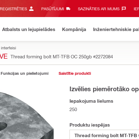
 REĢISTRĒTIES
PASŪTĪJUMI
SAZINĀTIES AR MUMS‎
IE
Atbalsts un lejupielādes
Kompānija
Inženiertehniskie p
interfeisi
VE
Thread forming bolt MT-TFB OC 250gb
#2272084
Funkcijas un pielietojumi
Saistītie produkti
Izvēlies piemērotāko op
Iepakojuma lielums
250
Produktu iespējas
Thread forming bolt MT-TFB