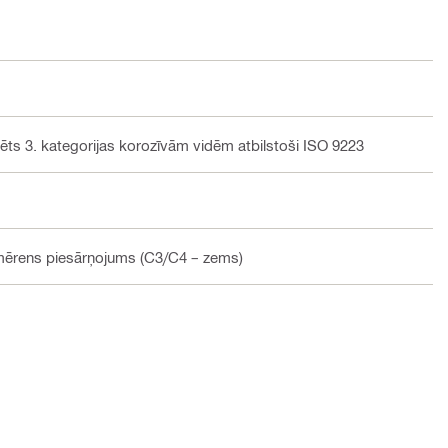
ts 3. kategorijas korozīvām vidēm atbilstoši ISO 9223
 mērens piesārņojums (C3/C4 – zems)