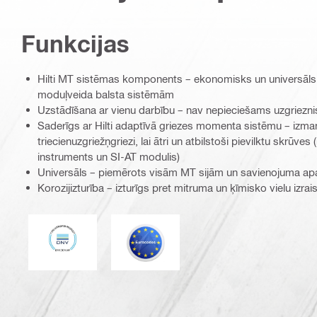
Funkcijas
Hilti MT sistēmas komponents – ekonomisks un universāls
moduļveida balsta sistēmām
Uzstādīšana ar vienu darbību – nav nepieciešams uzgriezni
Saderīgs ar Hilti adaptīvā griezes momenta sistēmu – izma
triecienuzgriežņgriezi, lai ātri un atbilstoši pievilktu skrūv
instruments un SI-AT modulis)
Universāls – piemērots visām MT sijām un savienojuma apa
Korozijizturība – izturīgs pret mitruma un ķīmisko vielu izrais
DNV
Eurocode