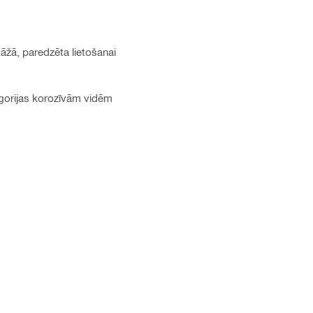
āžā, paredzēta lietošanai
gorijas korozīvām vidēm