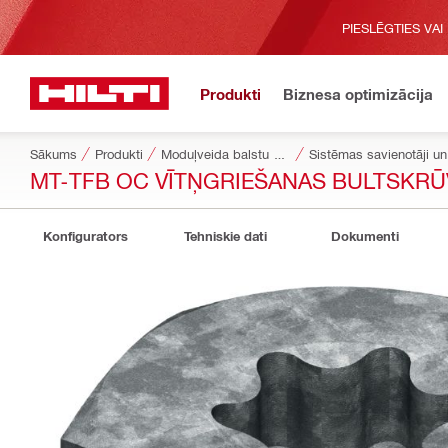
PIESLĒGTIES VAI
Produkti
Biznesa optimizācija
Sākums
Produkti
Moduļveida balstu sistēmas
Sistēmas savienotāji un 
MT-TFB OC VĪTŅGRIEŠANAS BULTSKRŪ
Konfigurators
Tehniskie dati
Dokumenti