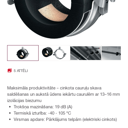
5 ATTĒLI
Maksimāla produktivitāte – cinkota cauruļu skava
saldēšanas un aukstā ūdens iekārtu caurulēm ar 13–16 mm
izolācijas biezumu
Trokšņa mazināšana: 19 dB (A)
Termiskā izturība: -40 - 105 °C
Virsmas apdare: Pārklājums telpām (elektriski cinkots)