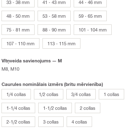
33 - 38 mm
41 - 43 mm
44 - 46 mm
48 - 50 mm
53 - 58 mm
59 - 65 mm
75 - 81 mm
88 - 90 mm
101 - 104 mm
107 - 110 mm
113 - 115 mm
Vītņveida savienojums — M
M8, M10
Caurules nominālais izmērs (britu mērvienība)
1/4 collas
1/2 collas
3/4 collas
1 collas
1-1/4 collas
1-1/2 collas
2 collas
2-1/2 collas
3 collas
4 collas