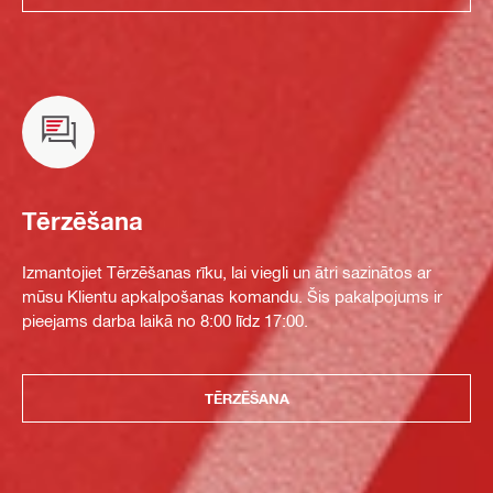
Tērzēšana
Izmantojiet Tērzēšanas rīku, lai viegli un ātri sazinātos ar
mūsu Klientu apkalpošanas komandu. Šis pakalpojums ir
pieejams darba laikā no 8:00 līdz 17:00.
TĒRZĒŠANA