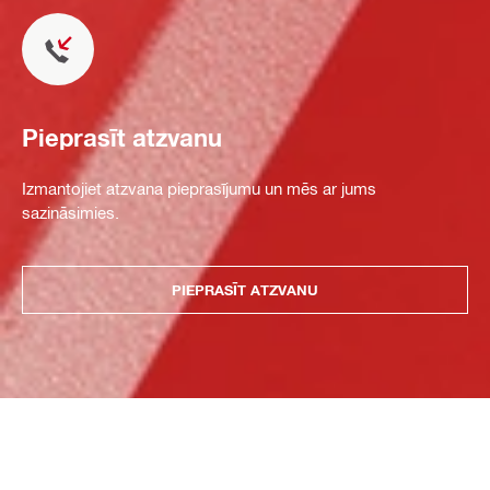
Pieprasīt atzvanu
Izmantojiet atzvana pieprasījumu un mēs ar jums
sazināsimies.
PIEPRASĪT ATZVANU