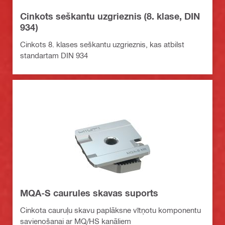
Cinkots seškantu uzgrieznis (8. klase, DIN
934)
Cinkots 8. klases seškantu uzgrieznis, kas atbilst
standartam DIN 934
MQA-S caurules skavas suports
Cinkota cauruļu skavu paplāksne vītņotu komponentu
savienošanai ar MQ/HS kanāliem