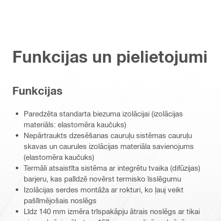
Funkcijas un pielietojumi
Funkcijas
Paredzēta standarta biezuma izolācijai (izolācijas
materiāls: elastomēra kaučuks)
Nepārtraukts dzesēšanas cauruļu sistēmas cauruļu
skavas un caurules izolācijas materiāla savienojums
(elastomēra kaučuks)
Termāli atsaistīta sistēma ar integrētu tvaika (difūzijas)
barjeru, kas palīdzē novērst termisko īsslēgumu
Izolācijas serdes montāža ar rokturi, ko ļauj veikt
pašlīmējošais noslēgs
Līdz 140 mm izmēra trīspakāpju ātrais noslēgs ar tikai