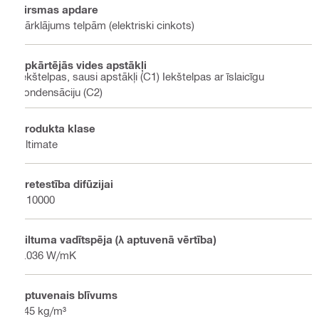
Virsmas apdare
Pārklājums telpām (elektriski cinkots)
Apkārtējās vides apstākļi
Iekštelpas, sausi apstākļi (C1) Iekštelpas ar īslaicīgu
kondensāciju (C2)
Produkta klase
Ultimate
Pretestība difūzijai
≥ 10000
Siltuma vadītspēja (λ aptuvenā vērtība)
0.036 W/mK
Aptuvenais blīvums
145 kg/m³