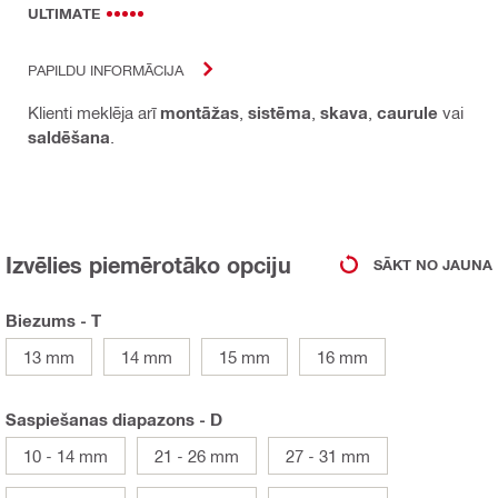
ULTIMATE
PAPILDU INFORMĀCIJA
Klienti meklēja arī
montāžas
,
sistēma
,
skava
,
caurule
vai
saldēšana
.
Izvēlies piemērotāko opciju
SĀKT NO JAUNA
Biezums - T
13 mm
14 mm
15 mm
16 mm
Saspiešanas diapazons - D
10 - 14 mm
21 - 26 mm
27 - 31 mm