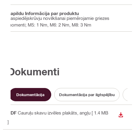
Papildu Informācija par produktu
Saspiedējskrūvju novilkšanai piemērojamie griezes
momenti; M5: 1 Nm, M6: 2 Nm, M8: 3 Nm
Dokumenti
Dokumentācija
Dokumentācija par ilgtspējību
Lie
PDF
Cauruļu skavu izvēles plakāts
, angļu
[ 1.4 MB
LEJUP
]