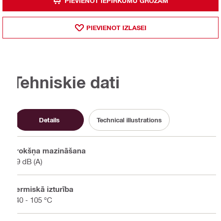
PIEVIENOT IEPIRKUMU GROZAM
PIEVIENOT IZLASEI
Tehniskie dati
Details
Technical illustrations
Trokšņa mazināšana
19 dB (A)
Termiskā izturība
-40 - 105 °C