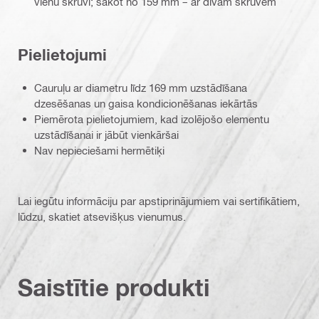
vienu skrūvi; sākot no 159 mm – ar divām skrūvēm
Pielietojumi
Cauruļu ar diametru līdz 169 mm uzstādīšana
dzesēšanas un gaisa kondicionēšanas iekārtās
Piemērota pielietojumiem, kad izolējošo elementu
uzstādīšanai ir jābūt vienkāršai
Nav nepieciešami hermētiķi
Lai iegūtu informāciju par apstiprinājumiem vai sertifikātiem,
lūdzu, skatiet atsevišķus vienumus.
Saistītie produkti