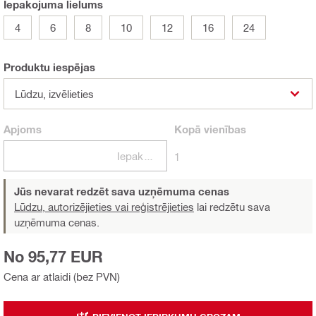
Iepakojuma lielums
4
6
8
10
12
16
24
Produktu iespējas
Lūdzu, izvēlieties
Apjoms
Kopā
vienības
Iepakojumi
1
Jūs nevarat redzēt sava uzņēmuma cenas
Lūdzu, autorizējieties vai reģistrējieties
lai redzētu sava
uzņēmuma cenas.
No 95,77 EUR
Cena ar atlaidi (bez PVN)