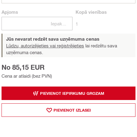
Apjoms
Kopā
vienības
Iepakojumi
1
Jūs nevarat redzēt sava uzņēmuma cenas
Lūdzu, autorizējieties vai reģistrējieties
lai redzētu sava
uzņēmuma cenas.
No 85,15 EUR
Cena ar atlaidi (bez PVN)
PIEVIENOT IEPIRKUMU GROZAM
PIEVIENOT IZLASEI