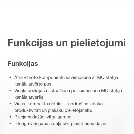
Funkcijas un pielietojumi
Funkcijas
Ātra vītņoto komponentu savienošana ar MQ statņa
kanālu atvērto pusi
Viegla pozīcijas uzstādīšana pozicionēšana MQ statņa
kanāla atverēs
Viena, kompakta detaļa — nodrošina labāku
produktivitāti un plašāku pielietojamību
Pieejami dažādi vītņu garumi
Izturīga viengabala daļa bez plastmasas daļām