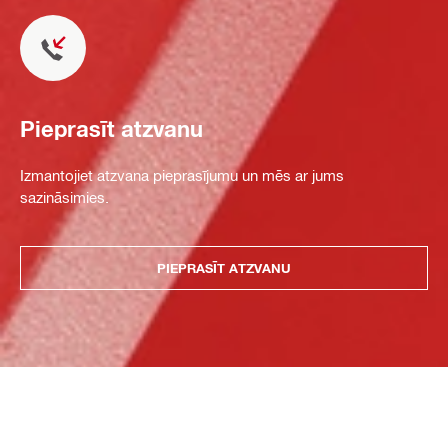
Pieprasīt atzvanu
Izmantojiet atzvana pieprasījumu un mēs ar jums
sazināsimies.
PIEPRASĪT ATZVANU