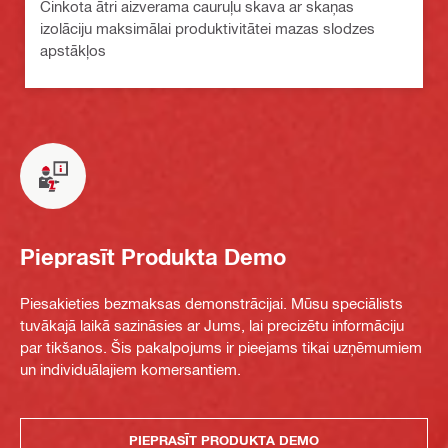
Cinkota ātri aizverama cauruļu skava ar skaņas
izolāciju maksimālai produktivitātei mazas slodzes
apstākļos
Pieprasīt Produkta Demo
Piesakieties bezmaksas demonstrācijai. Mūsu speciālists
tuvākajā laikā sazināsies ar Jums, lai precizētu informāciju
par tikšanos. Šis pakalpojums ir pieejams tikai uzņēmumiem
un individuālajiem komersantiem.
PIEPRASĪT PRODUKTA DEMO