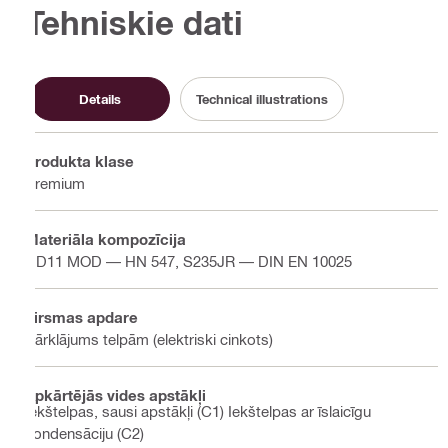
Tehniskie dati
Details
Technical illustrations
Produkta klase
Premium
Materiāla kompozīcija
DD11 MOD — HN 547, S235JR — DIN EN 10025
Virsmas apdare
Pārklājums telpām (elektriski cinkots)
Apkārtējās vides apstākļi
Iekštelpas, sausi apstākļi (C1) Iekštelpas ar īslaicīgu
kondensāciju (C2)