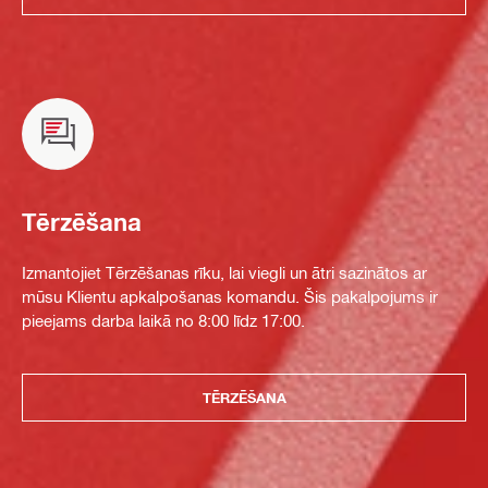
Tērzēšana
Izmantojiet Tērzēšanas rīku, lai viegli un ātri sazinātos ar
mūsu Klientu apkalpošanas komandu. Šis pakalpojums ir
pieejams darba laikā no 8:00 līdz 17:00.
TĒRZĒŠANA