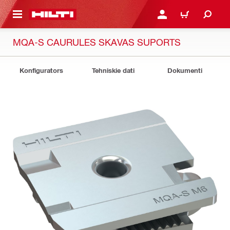
 GALVENO SATURU
PIESLĒGTIES VAI REĢIST
IEPIRKŠANĀS GR
MQA-S CAURULES SKAVAS SUPORTS
Konfigurators
Tehniskie dati
Dokumenti