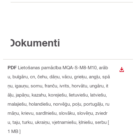
Dokumenti
PDF
Lietošanas pamācība MQA-S-M8-M10
, arāb
LEJUP
u, bulgāru, cn, čehu, dāņu, vācu, grieķu, angļu, spā
ņu, igauņu, somu, franču, ivrits, horvātu, ungāru, it
āļu, japāņu, kazahu, korejiešu, lietuviešu, latviešu,
malajiešu, holandiešu, norvēģu, poļu, portugāļu, ru
māņu, krievu, sardīniešu, slovāku, slovēņu, zviedr
u, taju, turku, ukraiņu, vjetnamiešu, ķīniešu, serbu
[
1 MB ]