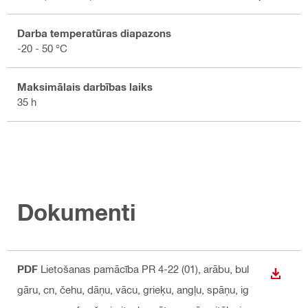
Darba temperatūras diapazons
-20 - 50 °C
Maksimālais darbības laiks
35 h
Dokumenti
PDF
Lietošanas pamācība PR 4-22 (01)
, arābu, bul
LEJUP
gāru, cn, čehu, dāņu, vācu, grieķu, angļu, spāņu, ig