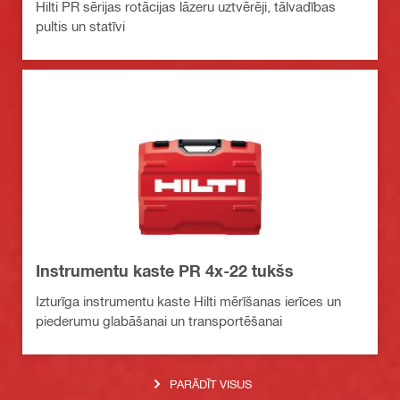
Hilti PR sērijas rotācijas lāzeru uztvērēji, tālvadības
pultis un statīvi
Instrumentu kaste PR 4x-22 tukšs
Izturīga instrumentu kaste Hilti mērīšanas ierīces un
piederumu glabāšanai un transportēšanai
PARĀDĪT VISUS