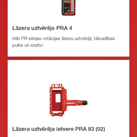
Lāzera uztvērējs PRA 4
Hilti PR sērijas rotācijas lāzeru uztvērēji, tālvadības
pultis un statīvi
Lāzera uztvērēja ietvere PRA 83 (02)