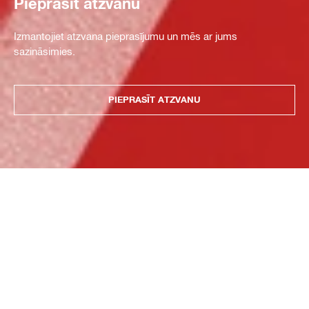
Pieprasīt atzvanu
Izmantojiet atzvana pieprasījumu un mēs ar jums
sazināsimies.
PIEPRASĪT ATZVANU