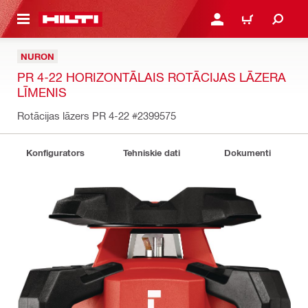
 GALVENO SATURU
PIESLĒGTIES VAI REĢIST
IEPIRKŠANĀS GR
NURON
PR 4-22 HORIZONTĀLAIS ROTĀCIJAS LĀZERA
LĪMENIS
Rotācijas lāzers PR 4-22
#2399575
Konfigurators
Tehniskie dati
Dokumenti