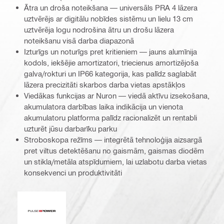
Ātra un droša noteikšana — universāls PRA 4 lāzera
uztvērējs ar digitālu nobīdes sistēmu un lielu 13 cm
uztvērēja logu nodrošina ātru un drošu lāzera
noteikšanu visā darba diapazonā
Izturīgs un noturīgs pret kritieniem — jauns alumīnija
kodols, iekšējie amortizatori, triecienus amortizējoša
galva/rokturi un IP66 kategorija, kas palīdz saglabāt
lāzera precizitāti skarbos darba vietas apstākļos
Viedākas funkcijas ar Nuron — viedā aktīvu izsekošana,
akumulatora darbības laika indikācija un vienota
akumulatoru platforma palīdz racionalizēt un rentabli
uzturēt jūsu darbarīku parku
Stroboskopa režīms — integrētā tehnoloģija aizsargā
pret viltus detektēšanu no gaismām, gaismas diodēm
un stikla/metāla atspīdumiem, lai uzlabotu darba vietas
konsekvenci un produktivitāti
Impulsa jauda