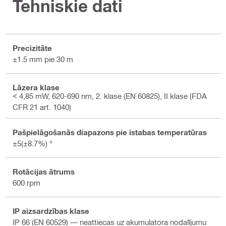
Tehniskie dati
Precizitāte
±1.5 mm pie 30 m
Lāzera klase
< 4,85 mW, 620-690 nm, 2. klase (EN 60825), II klase (FDA
CFR 21 art. 1040)
Pašpielāgošanās diapazons pie istabas temperatūras
±5(±8.7%) °
Rotācijas ātrums
600 rpm
IP aizsardzības klase
IP 66 (EN 60529) — neattiecas uz akumulatora nodalījumu