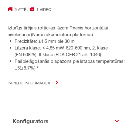
3 ATTĒLI
1 VIDEO
Izturīgs ārējais rotācijas lāzera līmenis horizontālai
nivelēšanai (Nuron akumulatora platforma)
Precizitāte: ±1.5 mm pie 30 m
Lāzera klase: < 4,85 mW, 620-690 nm, 2. klase
(EN 60825), II klase (FDA CFR 21 art. 1040)
Pašpielāgošanās diapazons pie istabas temperatūras:
±5(±8.7%) °
PAPILDU INFORMĀCIJA
Konfigurators