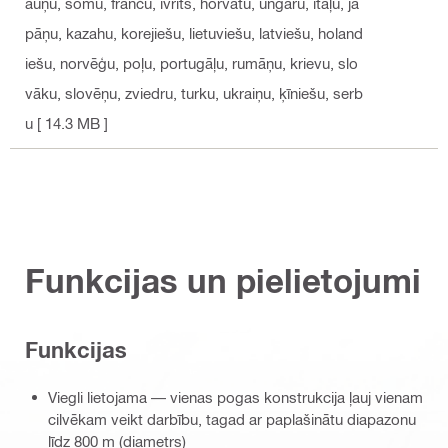
auņu, somu, franču, ivrits, horvātu, ungāru, itāļu, ja
pāņu, kazahu, korejiešu, lietuviešu, latviešu, holand
iešu, norvēģu, poļu, portugāļu, rumāņu, krievu, slo
vāku, slovēņu, zviedru, turku, ukraiņu, ķīniešu, serb
u
[ 14.3 MB ]
Funkcijas un pielietojumi
Funkcijas
Viegli lietojama — vienas pogas konstrukcija ļauj vienam
cilvēkam veikt darbību, tagad ar paplašinātu diapazonu
līdz 800 m (diametrs)