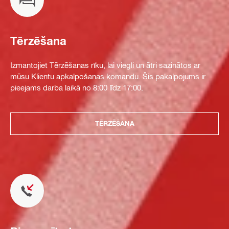
Tērzēšana
Izmantojiet Tērzēšanas rīku, lai viegli un ātri sazinātos ar
mūsu Klientu apkalpošanas komandu. Šis pakalpojums ir
pieejams darba laikā no 8:00 līdz 17:00.
TĒRZĒŠANA