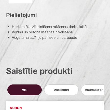
Pielietojumi
Horizontāla izlīdzināšana rakšanas darbu laikā
Veidņu un betona liešanas nivelēšana
Augstuma atzīmju pārnese un pārbaude
Saistītie produkti
Visi
Aksesuāri
Akumulatori un l
NURON