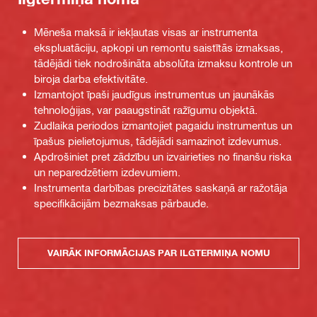
Mēneša maksā ir iekļautas visas ar instrumenta
ekspluatāciju, apkopi un remontu saistītās izmaksas,
tādējādi tiek nodrošināta absolūta izmaksu kontrole un
biroja darba efektivitāte.
Izmantojot īpaši jaudīgus instrumentus un jaunākās
tehnoloģijas, var paaugstināt ražīgumu objektā.
Zudlaika periodos izmantojiet pagaidu instrumentus un
īpašus pielietojumus, tādējādi samazinot izdevumus.
Apdrošiniet pret zādzību un izvairieties no finanšu riska
un neparedzētiem izdevumiem.
Instrumenta darbības precizitātes saskaņā ar ražotāja
specifikācijām bezmaksas pārbaude.
VAIRĀK INFORMĀCIJAS PAR ILGTERMIŅA NOMU