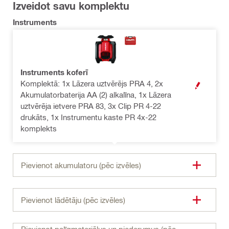
Izveidot savu komplektu
Instruments
Instruments koferī
Komplektā: 1x Lāzera uztvērējs PRA 4, 2x
ATVĒRT MOD
Akumulatorbaterija AA (2) alkalīna, 1x Lāzera
uztvērēja ietvere PRA 83, 3x Clip PR 4-22
drukāts, 1x Instrumentu kaste PR 4x-22
komplekts
Pievienot akumulatoru (pēc izvēles)
Pievienot lādētāju (pēc izvēles)
Pievienot palīgmateriālus un piederumus (pēc