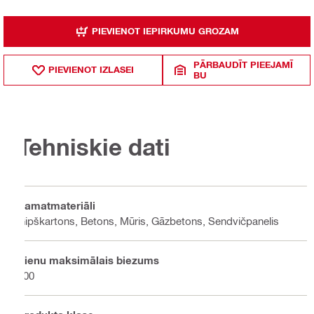
PIEVIENOT IEPIRKUMU GROZAM
PĀRBAUDĪT PIEEJAMĪ
PIEVIENOT IZLASEI
BU
Tehniskie dati
Pamatmateriāli
Ģipškartons, Betons, Mūris, Gāzbetons, Sendvičpanelis
Sienu maksimālais biezums
300