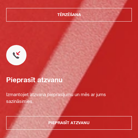
TĒRZĒŠANA
Pieprasīt atzvanu
Izmantojiet atzvana pieprasījumu un mēs ar jums
sazināsimies.
PIEPRASĪT ATZVANU