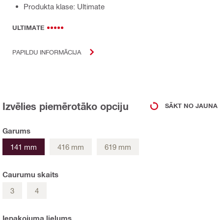
Produkta klase: Ultimate
ULTIMATE
PAPILDU INFORMĀCIJA
Izvēlies piemērotāko opciju
SĀKT NO JAUNA
Garums
141 mm
416 mm
619 mm
Caurumu skaits
3
4
Iepakojuma lielums