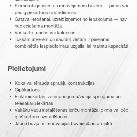
Piemērota jaunām un renovējamām būvēm — pirms vai
pēc ģipškartons uzstādīšanas
Gatava lietošanai, uzreiz izņemot no iepakojuma — nav
nepieciešama montāža
Var kārtot rindās vai kolonnās
Tukšām atverēm un šaurām vietām ir pieejams
kombinētās iespiedformas uzgalis, lai mainītu kapacitāti
Pielietojumi
Koka vai tērauda spraišļu konstrukcijas
Ģipškartons
Elektroiekārtas, zemsprieguma/vidēja sprieguma un
telesakaru iekārtas
Vairāku vadu instalēšanas ierīču montāžai pirms vai pēc
ģipškartona uzstādīšanas
Jaunu būvju un renovācijas būvniecības projekti