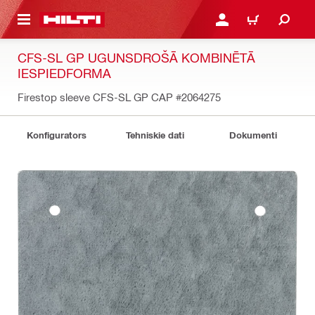
 GALVENO SATURU
PIESLĒGTIES VAI REĢIST
IEPIRKŠANĀS GR
CFS-SL GP UGUNSDROŠĀ KOMBINĒTĀ
IESPIEDFORMA
Firestop sleeve CFS-SL GP CAP
#2064275
Konfigurators
Tehniskie dati
Dokumenti