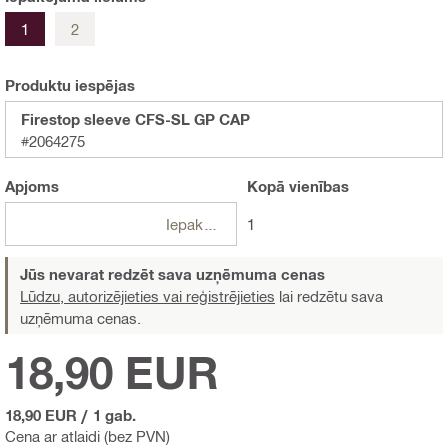
1
2
Produktu iespējas
Firestop sleeve CFS-SL GP CAP
#2064275
Apjoms
Kopā
vienības
Iepakojumi
1
Jūs nevarat redzēt sava uzņēmuma cenas
Lūdzu, autorizējieties vai reģistrējieties
lai redzētu sava
uzņēmuma cenas.
18,90 EUR
18,90 EUR
/
1 gab.
Cena ar atlaidi (bez PVN)