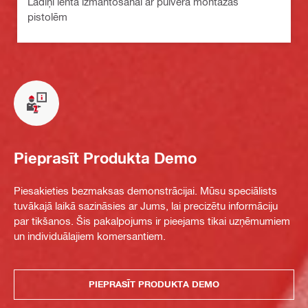
Lādiņi lentā izmantošanai ar pulvera montāžas
pistolēm
Pieprasīt Produkta Demo
Piesakieties bezmaksas demonstrācijai. Mūsu speciālists
tuvākajā laikā sazināsies ar Jums, lai precizētu informāciju
par tikšanos. Šis pakalpojums ir pieejams tikai uzņēmumiem
un individuālajiem komersantiem.
PIEPRASĪT PRODUKTA DEMO