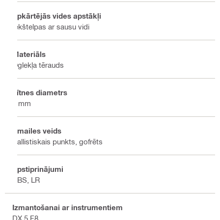
Apkārtējās vides apstākļi
Iekštelpas ar sausu vidi
Materiāls
Oglekļa tērauds
Vītnes diametrs
6 mm
Smailes veids
Ballistiskais punkts, gofrēts
Apstiprinājumi
ABS, LR
Izmantošanai ar instrumentiem
DX 5 F8