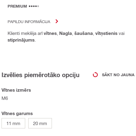
PREMIUM
PAPILDU INFORMĀCIJA
Klienti meklēja arī
vītnes
,
Nagla
,
šaušana
,
vītņstienis
vai
stiprinājums
.
Izvēlies piemērotāko opciju
SĀKT NO JAUNA
Vītnes izmērs
M6
Vītnes garums
11 mm
20 mm