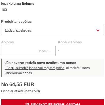
Iepakojuma lielums
100
Produktu iespējas
Lūdzu, izvēlieties
Apjoms
Kopā
vienības
Iepakojumi
1
Jūs nevarat redzēt sava uzņēmuma cenas
Lūdzu, autorizējieties vai reģistrējieties
lai redzētu sava
uzņēmuma cenas.
No 64,55 EUR
Cena ar atlaidi (bez PVN)
PIEVIENOT IEPIRKUMU GROZAM