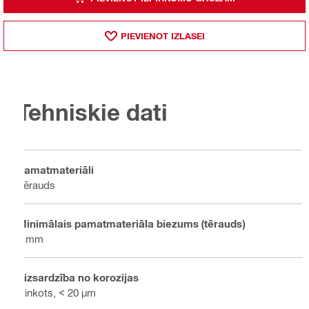
PIEVIENOT IZLASEI
Tehniskie dati
Pamatmateriāli
Tērauds
Minimālais pamatmateriāla biezums (tērauds)
4 mm
Aizsardzība no korozijas
Cinkots, < 20 µm