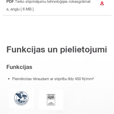
PDF
Tiešo stiprinājumu tehnoloģijas rokasgrāmat
LEJUP
a
, angļu
[ 6 MB ]
Funkcijas un pielietojumi
Funkcijas
Piemērotas tēraudam ar stiprību līdz 450 N/mm²
Type Approved Product-blue (2822916)
Lloyds_Register_PDP (55171)