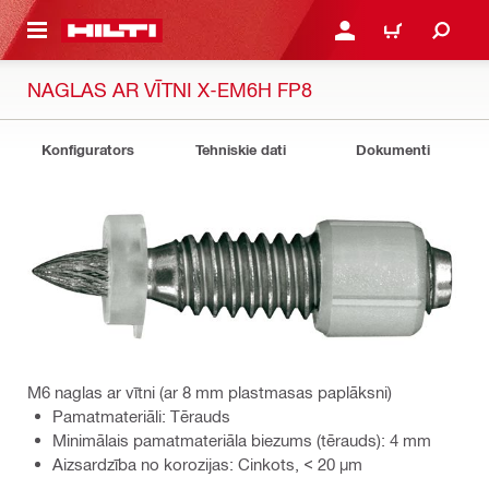
 GALVENO SATURU
PIESLĒGTIES VAI REĢIST
IEPIRKŠANĀS GR
NAGLAS AR VĪTNI X-EM6H FP8
Konfigurators
Tehniskie dati
Dokumenti
M6 naglas ar vītni (ar 8 mm plastmasas paplāksni)
Pamatmateriāli: Tērauds
Minimālais pamatmateriāla biezums (tērauds): 4 mm
Aizsardzība no korozijas: Cinkots, < 20 µm