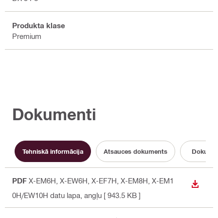
Produkta klase
Premium
Dokumenti
Tehniskā informācija
Atsauces dokuments
Dokumen
PDF
X-EM6H, X-EW6H, X-EF7H, X-EM8H, X-EM1
LEJUP
0H/EW10H datu lapa
, angļu
[ 943.5 KB ]