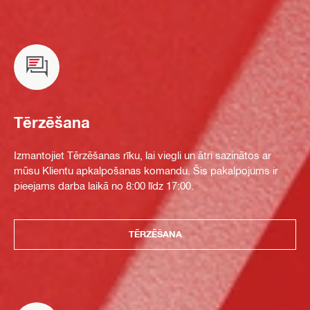
Tērzēšana
Izmantojiet Tērzēšanas rīku, lai viegli un ātri sazinātos ar
mūsu Klientu apkalpošanas komandu. Šis pakalpojums ir
pieejams darba laikā no 8:00 līdz 17:00.
TĒRZĒŠANA