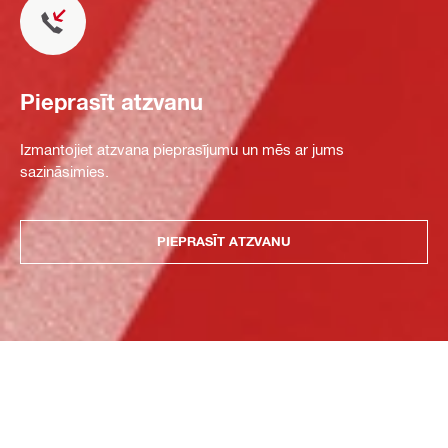
Pieprasīt atzvanu
Izmantojiet atzvana pieprasījumu un mēs ar jums
sazināsimies.
PIEPRASĪT ATZVANU