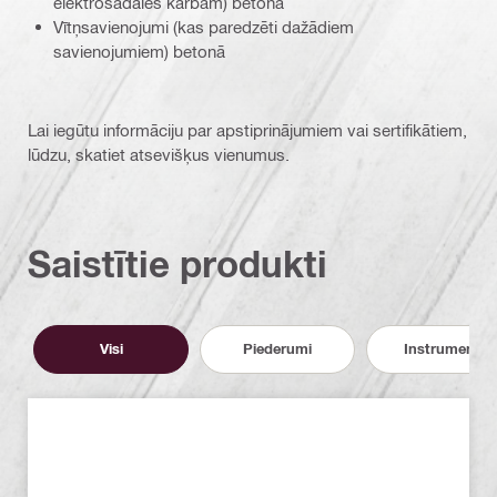
elektrosadales kārbām) betonā
Vītņsavienojumi (kas paredzēti dažādiem
savienojumiem) betonā
Lai iegūtu informāciju par apstiprinājumiem vai sertifikātiem,
lūdzu, skatiet atsevišķus vienumus.
Saistītie produkti
Visi
Piederumi
Instrumenti