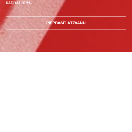
sazināsimies.
PIEPRASĪT ATZVANU