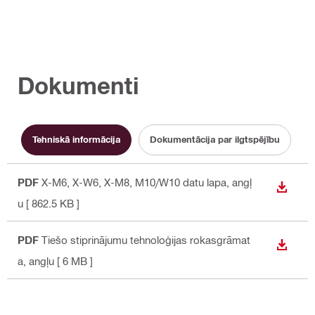
Dokumenti
Tehniskā informācija
Dokumentācija par ilgtspējību
L
PDF
X-M6, X-W6, X-M8, M10/W10 datu lapa
, angļ
LEJUP
u
[ 862.5 KB ]
PDF
Tiešo stiprinājumu tehnoloģijas rokasgrāmat
LEJUP
a
, angļu
[ 6 MB ]