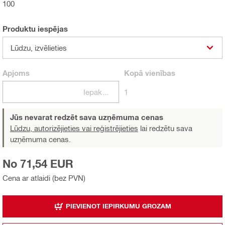
100
Produktu iespējas
Lūdzu, izvēlieties
Apjoms
Kopā
vienības
Iepakojumi
1
Jūs nevarat redzēt sava uzņēmuma cenas
Lūdzu, autorizējieties vai reģistrējieties
lai redzētu sava
uzņēmuma cenas.
No 71,54 EUR
Cena ar atlaidi (bez PVN)
PIEVIENOT IEPIRKUMU GROZAM