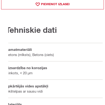
PIEVIENOT IZLASEI
Tehniskie dati
Pamatmateriāli
Betons (mīksts), Betons (ciets)
Aizsardzība no korozijas
Cinkots, < 20 µm
Apkārtējās vides apstākļi
Iekštelpas ar sausu vidi
Materiāls