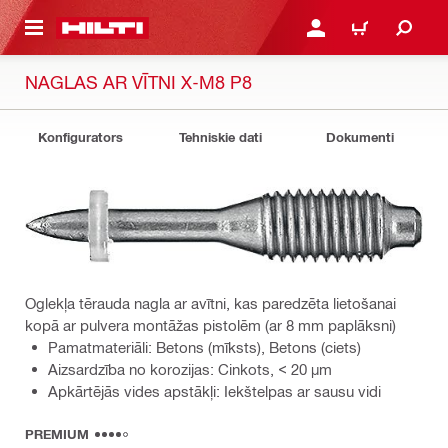
 GALVENO SATURU
PIESLĒGTIES VAI REĢIST
IEPIRKŠANĀS GR
NAGLAS AR VĪTNI X-M8 P8
Konfigurators
Tehniskie dati
Dokumenti
Oglekļa tērauda nagla ar avītni, kas paredzēta lietošanai
kopā ar pulvera montāžas pistolēm (ar 8 mm paplāksni)
Pamatmateriāli: Betons (mīksts), Betons (ciets)
Aizsardzība no korozijas: Cinkots, < 20 µm
Apkārtējās vides apstākļi: Iekštelpas ar sausu vidi
PREMIUM