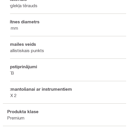
Oglekļa tērauds
Vītnes diametrs
8 mm
Smailes veids
Ballistiskais punkts
Apstiprinājumi
ITB
Izmantošanai ar instrumentiem
DX 2
Produkta klase
Premium