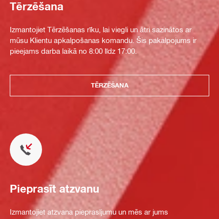
Tērzēšana
Izmantojiet Tērzēšanas rīku, lai viegli un ātri sazinātos ar
mūsu Klientu apkalpošanas komandu. Šis pakalpojums ir
pieejams darba laikā no 8:00 līdz 17:00.
TĒRZĒŠANA
Pieprasīt atzvanu
Izmantojiet atzvana pieprasījumu un mēs ar jums