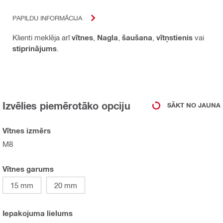
PAPILDU INFORMĀCIJA
Klienti meklēja arī
vītnes
,
Nagla
,
šaušana
,
vītņstienis
vai
stiprinājums
.
Izvēlies piemērotāko opciju
SĀKT NO JAUNA
Vītnes izmērs
M8
Vītnes garums
15 mm
20 mm
Iepakojuma lielums