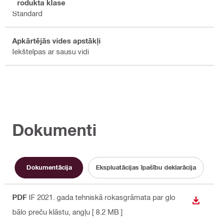
Produkta klase
Standard
Apkārtējās vides apstākļi
Iekštelpas ar sausu vidi
Dokumenti
Dokumentācija
Ekspluatācijas īpašību deklarācija
PDF
IF 2021. gada tehniskā rokasgrāmata par glo
LEJUP
bālo preču klāstu
, angļu
[ 8.2 MB ]