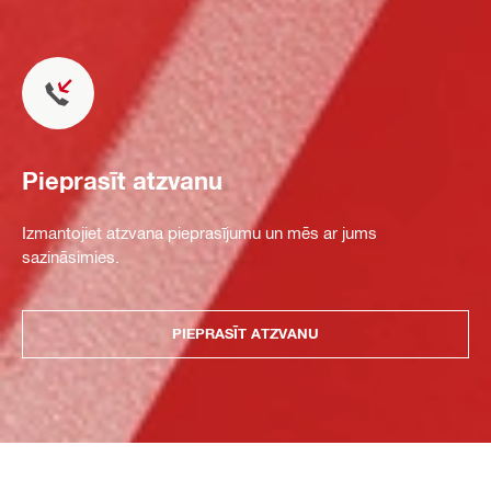
Pieprasīt atzvanu
Izmantojiet atzvana pieprasījumu un mēs ar jums
sazināsimies.
PIEPRASĪT ATZVANU