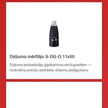
Dziļuma mērītājs S-DG-D 11x50
Dziļuma ierobežotājs ģipškartona skrūvgriežiem —
nodrošina precīzu iestrādes dziļuma pielāgošanu