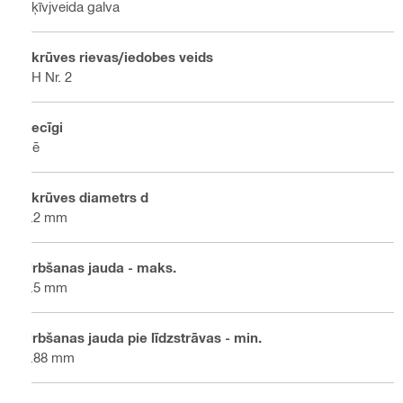
Šķīvjveida galva
Skrūves rievas/iedobes veids
PH Nr. 2
Secīgi
Nē
Skrūves diametrs d
4.2 mm
Urbšanas jauda - maks.
2.5 mm
Urbšanas jauda pie līdzstrāvas - min.
0.88 mm