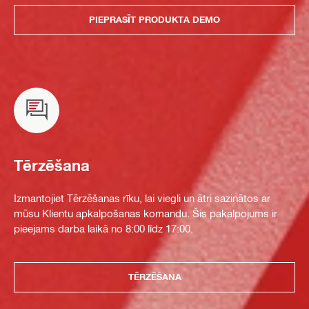
PIEPRASĪT PRODUKTA DEMO
Tērzēšana
Izmantojiet Tērzēšanas rīku, lai viegli un ātri sazinātos ar
mūsu Klientu apkalpošanas komandu. Šis pakalpojums ir
pieejams darba laikā no 8:00 līdz 17:00.
TĒRZĒŠANA