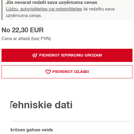
Jūs nevarat redzēt sava uzņēmuma cenas
Lūdzu, autorizējieties vai reģistrējieties
lai redzētu sava
uzņēmuma cenas.
No 22,30 EUR
Cena ar atlaidi (bez PVN)
PIEVIENOT IEPIRKUMU GROZAM
PIEVIENOT IZLASEI
Tehniskie dati
Skrūves galvas veids