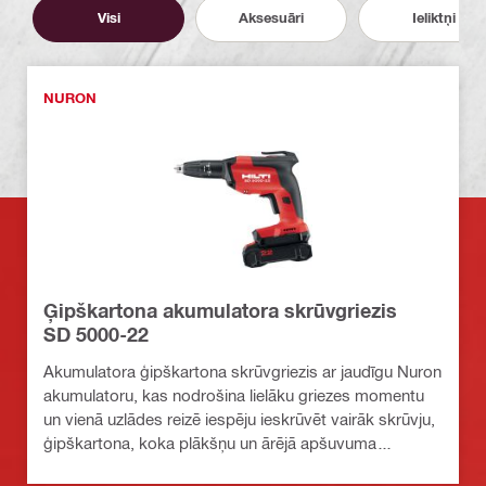
Visi
Aksesuāri
Ieliktņi
NURON
Ģipškartona akumulatora skrūvgriezis
SD 5000-22
Akumulatora ģipškartona skrūvgriezis ar jaudīgu Nuron
akumulatoru, kas nodrošina lielāku griezes momentu
un vienā uzlādes reizē iespēju ieskrūvēt vairāk skrūvju,
ģipškartona, koka plākšņu un ārējā apšuvuma
stiprināšanai