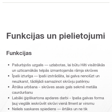
Funkcijas un pielietojumi
Funkcijas
Pašurbjošs uzgalis — uzlabotas, lai būtu Hilti visātrākās
un uzticamākās telpās izmantojamās rāmja skrūves
Īpaši izturīga — īpaši izstrādāta, lai galva nenolūzt un
neuzkarst, tādējādi samazinot skrūvju patēriņu
Ātrāka urbšana – skrūves asais gals sekmē metāla
caurduršanu
Labāki ģipškartona apdares darbi – īpaša galvas forma
ļauj vieglāk ieskrūvēt skrūvi vienā līmenī ar virsmu
Neliels saskares spiediens — ērtāks un ne tik