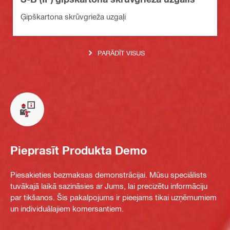
Ģipškartona skrūvgrieža uzgaļi
PARĀDĪT VISUS
Pieprasīt Produkta Demo
Piesakieties bezmaksas demonstrācijai. Mūsu speciālists
tuvākajā laikā sazināsies ar Jums, lai precizētu informāciju
par tikšanos. Šis pakalpojums ir pieejams tikai uzņēmumiem
un individuālajiem komersantiem.