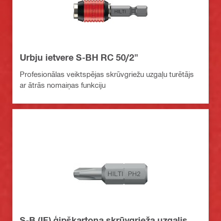
Urbju ietvere S-BH RC 50/2"
Profesionālas veiktspējas skrūvgriežu uzgaļu turētājs
ar ātrās nomaiņas funkciju
S-B (IF) ģipškartona skrūvgrieža uzgalis