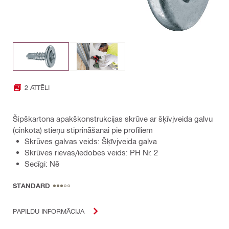
2 ATTĒLI
Šipškartona apakškonstrukcijas skrūve ar šķīvjveida galvu
(cinkota) stieņu stiprināšanai pie profiliem
Skrūves galvas veids: Šķīvjveida galva
Skrūves rievas/iedobes veids: PH Nr. 2
Secīgi: Nē
STANDARD
PAPILDU INFORMĀCIJA