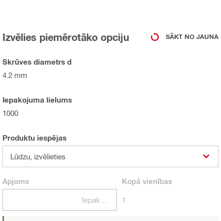
Izvēlies piemērotāko opciju
SĀKT NO JAUNA
Skrūves diametrs d
4.2 mm
Iepakojuma lielums
1000
Produktu iespējas
Lūdzu, izvēlieties
Apjoms
Kopā
vienības
Iepakojumi
1