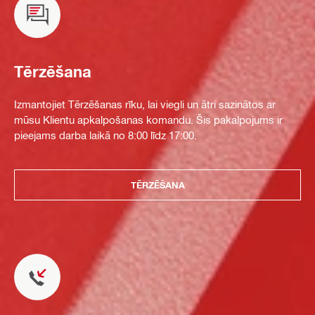
Tērzēšana
Izmantojiet Tērzēšanas rīku, lai viegli un ātri sazinātos ar
mūsu Klientu apkalpošanas komandu. Šis pakalpojums ir
pieejams darba laikā no 8:00 līdz 17:00.
TĒRZĒŠANA