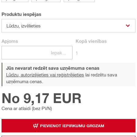
Produktu iespējas
Lūdzu, izvēlieties
Apjoms
Kopā
vienības
Iepakojumi
1
Jūs nevarat redzēt sava uzņēmuma cenas
Lūdzu, autorizējieties vai reģistrējieties
lai redzētu sava
uzņēmuma cenas.
No 9,17 EUR
Cena ar atlaidi (bez PVN)
PIEVIENOT IEPIRKUMU GROZAM