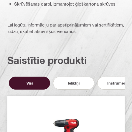
Skrūvēšanas darbi, izmantojot ģipškartona skrūves
Lai iegūtu informāciju par apstiprinājumiem vai sertifikātiem,
lūdzu, skatiet atsevišķus vienumus.
Saistītie produkti
Visi
Ieliktņi
Instrumenti