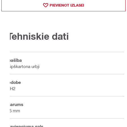
PIEVIENOT IZLASEI
Tehniskie dati
Īpašība
Ģipškartona urbji
Iedobe
PH2
Garums
25 mm
Savienojuma gals