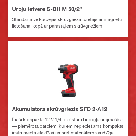
Urbju ietvere S-BH M 50/2"
Standarta veiktspējas skrūvgrieža turētājs ar magnētu
lietošanai kopā ar parastajiem skrūvgriežiem
Akumulatora skrūvgriezis SFD 2-A12
Īpaši kompakta 12 V 1/4" sešstūra bezogļu urbjmašīna
— piemērota darbiem, kuriem nepieciešams kompakts
instruments efektīvai un pret materiāliem saudzīgai