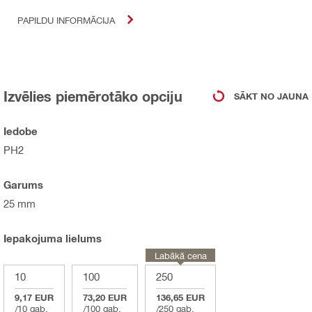
PAPILDU INFORMĀCIJA
Izvēlies piemērotāko opciju
SĀKT NO JAUNA
Iedobe
PH2
Garums
25 mm
Iepakojuma lielums
Labākā cena
10
100
250
9,17 EUR
73,20 EUR
136,65 EUR
/
10 gab.
/
100 gab.
/
250 gab.