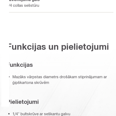
1/4 collas sešstūru
Funkcijas un pielietojumi
Funkcijas
Mazāks vārpstas diametrs drošākam stiprinājumam ar
ģipškartona skrūvēm
Pielietojumi
1/4" bultskrūve ar seškantu galvu