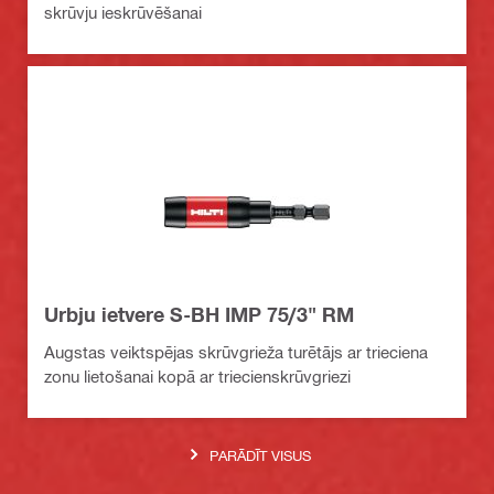
skrūvju ieskrūvēšanai
Urbju ietvere S-BH IMP 75/3" RM
Augstas veiktspējas skrūvgrieža turētājs ar trieciena
zonu lietošanai kopā ar triecienskrūvgriezi
PARĀDĪT VISUS