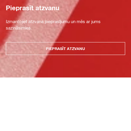
Pieprasīt atzvanu
Izmantojiet atzvana pieprasījumu un mēs ar jums
sazināsimies.
PIEPRASĪT ATZVANU