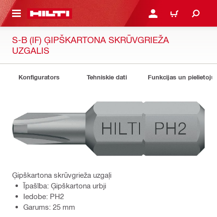
 GALVENO SATURU
PIESLĒGTIES VAI REĢIST
IEPIRKŠANĀS GR
S-B (IF) ĢIPŠKARTONA SKRŪVGRIEŽA
UZGALIS
Konfigurators
Tehniskie dati
Funkcijas un pielietoju
Ģipškartona skrūvgrieža uzgaļi
Īpašība: Ģipškartona urbji
Iedobe: PH2
Garums: 25 mm