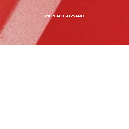
PIEPRASĪT ATZVANU