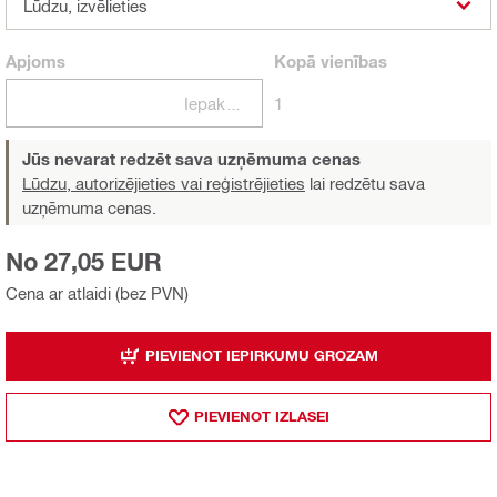
Lūdzu, izvēlieties
Apjoms
Kopā
vienības
Iepakojumi
1
Jūs nevarat redzēt sava uzņēmuma cenas
Lūdzu, autorizējieties vai reģistrējieties
lai redzētu sava
uzņēmuma cenas.
No 27,05 EUR
Cena ar atlaidi (bez PVN)
PIEVIENOT IEPIRKUMU GROZAM
PIEVIENOT IZLASEI