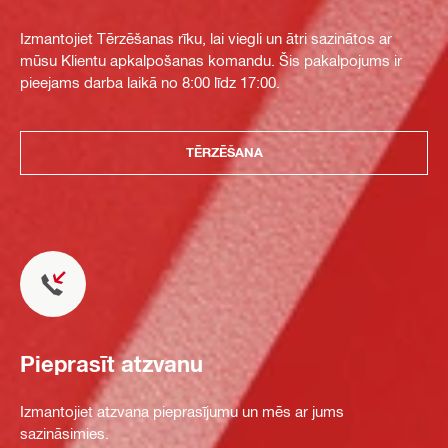
Izmantojiet Tērzēšanas rīku, lai viegli un ātri sazinātos ar
mūsu Klientu apkalpošanas komandu. Šis pakalpojums ir
pieejams darba laikā no 8:00 līdz 17:00.
TĒRZĒŠANA
Pieprasīt atzvanu
Izmantojiet atzvana pieprasījumu un mēs ar jums
sazināsimies.