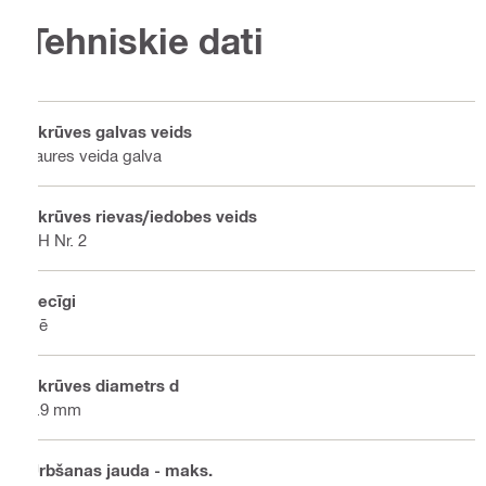
Tehniskie dati
Skrūves galvas veids
Taures veida galva
Skrūves rievas/iedobes veids
PH Nr. 2
Secīgi
Nē
Skrūves diametrs d
3.9 mm
Urbšanas jauda - maks.