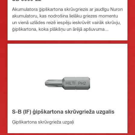
Akumulatora ģipškartona skrūvgriezis ar jaudīgu Nuron
akumulatoru, kas nodrošina lielāku griezes momentu
un vienā uzlādes reizē iespēju ieskrūvēt vairāk skrūvju,
ģipškartona, koka plākšņu un ārējā apšuvuma
stiprināšanai
S-B (IF) ģipškartona skrūvgrieža uzgalis
Ģipškartona skrūvgrieža uzgaļi