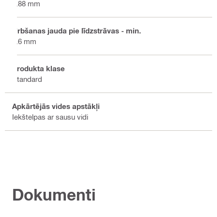
0.88 mm
Urbšanas jauda pie līdzstrāvas - min.
0.6 mm
Produkta klase
Standard
Apkārtējās vides apstākļi
Iekštelpas ar sausu vidi
Dokumenti