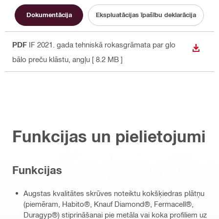
Dokumentācija
Ekspluatācijas īpašību deklarācija
PDF
IF 2021. gada tehniskā rokasgrāmata par glo
LEJUP
bālo preču klāstu
, angļu
[ 8.2 MB ]
Funkcijas un pielietojumi
Funkcijas
Augstas kvalitātes skrūves noteiktu kokšķiedras plātņu
(piemēram, Habito®, Knauf Diamond®, Fermacell®,
Duragyp®) stiprināšanai pie metāla vai koka profiliem uz