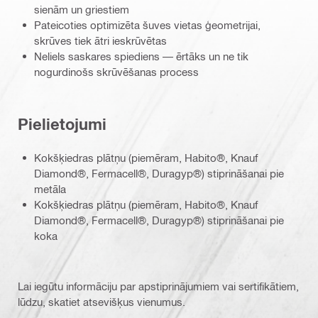
sienām un griestiem
Pateicoties optimizēta šuves vietas ģeometrijai,
skrūves tiek ātri ieskrūvētas
Neliels saskares spiediens — ērtāks un ne tik
nogurdinošs skrūvēšanas process
Pielietojumi
Kokšķiedras plātņu (piemēram, Habito®, Knauf
Diamond®, Fermacell®, Duragyp®) stiprināšanai pie
metāla
Kokšķiedras plātņu (piemēram, Habito®, Knauf
Diamond®, Fermacell®, Duragyp®) stiprināšanai pie
koka
Lai iegūtu informāciju par apstiprinājumiem vai sertifikātiem,
lūdzu, skatiet atsevišķus vienumus.