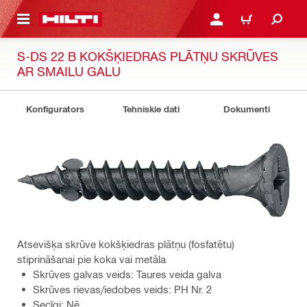
 GALVENO SATURU
PIESLĒGTIES VAI REĢIST
IEPIRKŠANĀS GR
S-DS 22 B KOKŠĶIEDRAS PLĀTŅU SKRŪVES
AR SMAILU GALU
Konfigurators
Tehniskie dati
Dokumenti
Atsevišķa skrūve kokšķiedras plātņu (fosfatētu)
stiprināšanai pie koka vai metāla
Skrūves galvas veids: Taures veida galva
Skrūves rievas/iedobes veids: PH Nr. 2
Secīgi: Nē