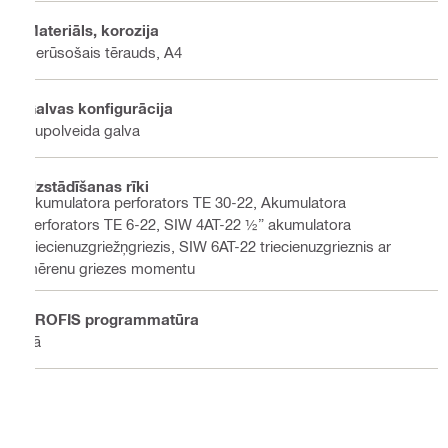
Materiāls, korozija
Nerūsošais tērauds, A4
Galvas konfigurācija
Kupolveida galva
Uzstādīšanas rīki
Akumulatora perforators TE 30-22, Akumulatora
perforators TE 6-22, SIW 4AT-22 ½” akumulatora
triecienuzgriežņgriezis, SIW 6AT-22 triecienuzgrieznis ar
mērenu griezes momentu
PROFIS programmatūra
Jā