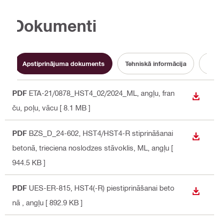
Dokumenti
Apstiprinājuma dokuments
Tehniskā informācija
Te
PDF
ETA-21/0878_HST4_02/2024_ML
, angļu, fran
LEJUP
ču, poļu, vācu
[ 8.1 MB ]
PDF
BZS_D_24-602, HST4/HST4-R stiprināšanai
LEJUP
betonā, trieciena noslodzes stāvoklis, ML
, angļu
[
944.5 KB ]
PDF
UES-ER-815, HST4(-R) piestiprināšanai beto
LEJUP
nā
, angļu
[ 892.9 KB ]