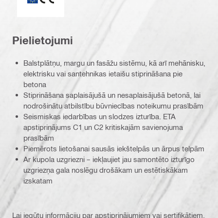
Pielietojumi
Balstplātņu, margu un fasāžu sistēmu, kā arī mehānisku,
elektrisku vai santehnikas ietaišu stiprināšana pie
betona
Stiprināšana saplaisājušā un nesaplaisājušā betonā, lai
nodrošinātu atbilstību būvniecības noteikumu prasībām
Seismiskas iedarbības un slodzes izturība. ETA
apstiprinājums C1 un C2 kritiskajām savienojuma
prasībām
Piemērots lietošanai sausās iekštelpās un ārpus telpām
Ar kupola uzgriezni – iekļaujiet jau samontēto izturīgo
uzgriezņa gala noslēgu drošākam un estētiskākam
izskatam
Lai iegūtu informāciju par apstiprinājumiem vai sertifikātiem,