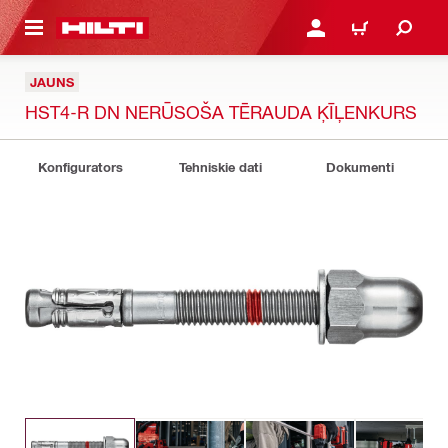
 GALVENO SATURU
PIESLĒGTIES VAI REĢIST
IEPIRKŠANĀS GR
JAUNS
HST4-R DN NERŪSOŠA TĒRAUDA ĶĪĻENKURS
Konfigurators
Tehniskie dati
Dokumenti