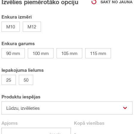
Izvēlies piemērotāko opciju
SĀKT NO JAUNA
Enkura izmēri
M10
M12
Enkura garums
90 mm
100 mm
105 mm
115 mm
Iepakojuma lielums
25
50
Produktu iespējas
Lūdzu, izvēlieties
Apjoms
Kopā
vienības