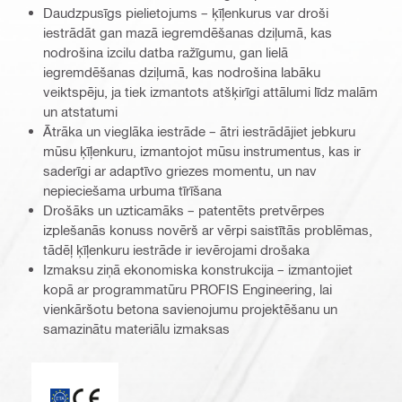
Daudzpusīgs pielietojums – ķīļenkurus var droši
iestrādāt gan mazā iegremdēšanas dziļumā, kas
nodrošina izcilu datba ražīgumu, gan lielā
iegremdēšanas dziļumā, kas nodrošina labāku
veiktspēju, ja tiek izmantots atšķirīgi attālumi līdz malām
un atstatumi
Ātrāka un vieglāka iestrāde – ātri iestrādājiet jebkuru
mūsu ķīļenkuru, izmantojot mūsu instrumentus, kas ir
saderīgi ar adaptīvo griezes momentu, un nav
nepieciešama urbuma tīrīšana
Drošāks un uzticamāks – patentēts pretvērpes
izplešanās konuss novērš ar vērpi saistītās problēmas,
tādēļ ķīļenkuru iestrāde ir ievērojami drošaka
Izmaksu ziņā ekonomiska konstrukcija – izmantojiet
kopā ar programmatūru PROFIS Engineering, lai
vienkāršotu betona savienojumu projektēšanu un
samazinātu materiālu izmaksas
ETA_CE_Logo_2to1 (3608215)