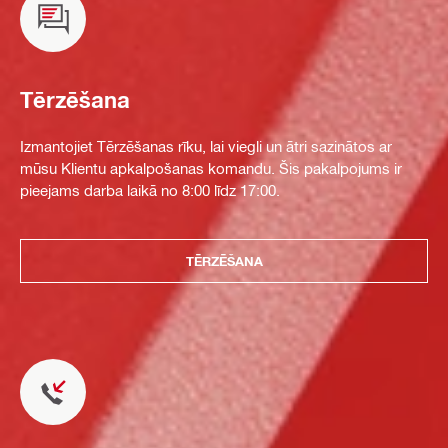
Tērzēšana
Izmantojiet Tērzēšanas rīku, lai viegli un ātri sazinātos ar
mūsu Klientu apkalpošanas komandu. Šis pakalpojums ir
pieejams darba laikā no 8:00 līdz 17:00.
TĒRZĒŠANA