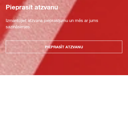
Pieprasīt atzvanu
Izmantojiet atzvana pieprasījumu un mēs ar jums
sazināsimies.
PIEPRASĪT ATZVANU