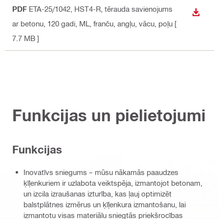
PDF
ETA-25/1042, HST4-R, tērauda savienojums
LEJUP
ar betonu, 120 gadi, ML
, franču, angļu, vācu, poļu
[
7.7 MB ]
Funkcijas un pielietojumi
Funkcijas
Inovatīvs sniegums – mūsu nākamās paaudzes
ķīļenkuriem ir uzlabota veiktspēja, izmantojot betonam,
un izcila izraušanas izturība, kas ļauj optimizēt
balstplātnes izmērus un ķīļenkura izmantošanu, lai
izmantotu visas materiālu sniegtās priekšrocības