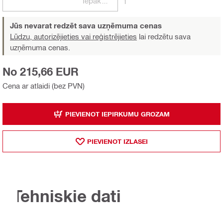
Iepakojumi
1
Jūs nevarat redzēt sava uzņēmuma cenas
Lūdzu, autorizējieties vai reģistrējieties
lai redzētu sava
uzņēmuma cenas.
No 215,66 EUR
Cena ar atlaidi (bez PVN)
PIEVIENOT IEPIRKUMU GROZAM
PIEVIENOT IZLASEI
Tehniskie dati