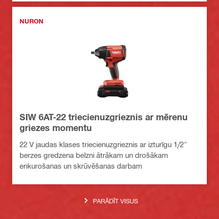
NURON
SIW 6AT-22 triecienuzgrieznis ar mērenu
griezes momentu
22 V jaudas klases triecienuzgrieznis ar izturīgu 1/2"
berzes gredzena belzni ātrākam un drošākam
enkurošanas un skrūvēšanas darbam
PARĀDĪT VISUS