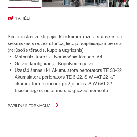
4 ATTĒLI
Šim augstas veiktspējas ķīļenkuram ir izcila statiskās un
seismiskās slodzes izturība, lietojot saplaisājušā betonā
(nerūsošs tērauds, kupola uzgrieznis)
Materiāls, korozija: Nerūsošais tērauds, A4
Galvas konfigurācija: Kupolveida galva
Uzstādīšanas rīki: Akumulatora perforators TE 30-22,
Akumulatora perforators TE 6-22, SIW 4AT-22 ½”
akumulatora triecienuzgriežņgriezis, SIW 6AT-22
triecienuzgrieznis ar mērenu griezes momentu
PAPILDU INFORMĀCIJA