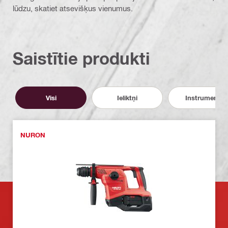
lūdzu, skatiet atsevišķus vienumus.
Saistītie produkti
Visi
Ieliktņi
Instrumenti
NURON