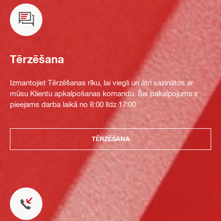
Tērzēšana
Izmantojiet Tērzēšanas rīku, lai viegli un ātri sazinātos ar
mūsu Klientu apkalpošanas komandu. Šis pakalpojums ir
pieejams darba laikā no 8:00 līdz 17:00.
TĒRZĒŠANA