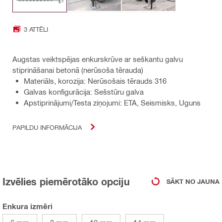
3 ATTĒLI
Augstas veiktspējas enkurskrūve ar seškantu galvu
stiprināšanai betonā (nerūsoša tērauda)
Materiāls, korozija: Nerūsošais tērauds 316
Galvas konfigurācija: Sešstūru galva
Apstiprinājumi/Testa ziņojumi: ETA, Seismisks, Uguns
PAPILDU INFORMĀCIJA
Izvēlies piemērotāko opciju
SĀKT NO JAUNA
Enkura izmēri