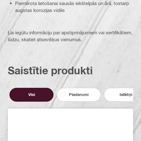
Piemērota lietošanai sausās iekštelpās un ārā, tostarp
augstas korozijas vidēs
Lai iegūtu informāciju par apstiprinājumiem vai sertifikātiem,
lūdzu, skatiet atsevišķus vienumus.
Saistītie produkti
Visi
Piederumi
Ieliktņi