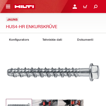
 GALVENO SATURU
PIESLĒGTIES VAI REĢIST
IEPIRKŠANĀS GR
JAUNS
HUS4-HR ENKURSKRŪVE
Konfigurators
Tehniskie dati
Dokumenti