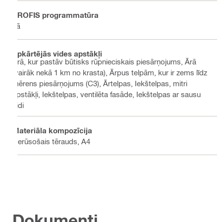
PROFIS programmatūra
Jā
Apkārtējās vides apstākļi
Ārā, kur pastāv būtisks rūpnieciskais piesārņojums, Ārā
(vairāk nekā 1 km no krasta), Ārpus telpām, kur ir zems līdz
mērens piesārņojums (C3), Ārtelpas, Iekštelpas, mitri
apstākļi, Iekštelpas, ventilēta fasāde, Iekštelpas ar sausu
vidi
Materiāla kompozīcija
Nerūsošais tērauds, A4
Dokumenti