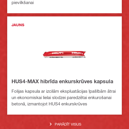
pievilkšanai
JAUNS
HUS4-MAX hibrīda enkurskrūves kapsula
Folijas kapsula ar izcilām ekspluatācijas īpašībām ātrai
un ekonomiskai lielai slodzei paredzētai enkurošanai
betonā, izmantojot HUS4 enkurskrūves
PARĀDĪT VISUS