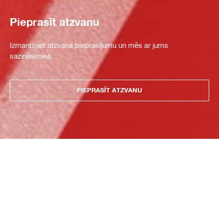
Pieprasīt atzvanu
Izmantojiet atzvana pieprasījumu un mēs ar jums
sazināsimies.
PIEPRASĪT ATZVANU