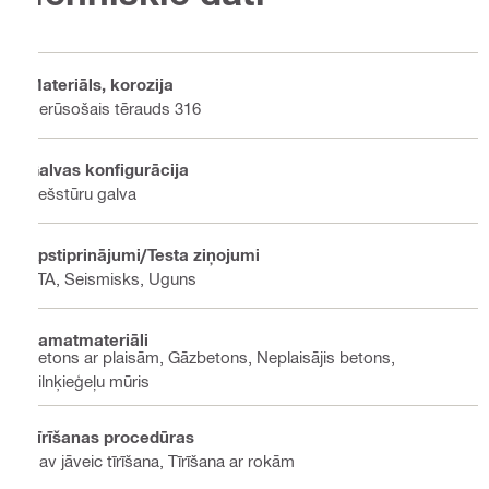
Materiāls, korozija
Nerūsošais tērauds 316
Galvas konfigurācija
Sešstūru galva
Apstiprinājumi/Testa ziņojumi
ETA, Seismisks, Uguns
Pamatmateriāli
Betons ar plaisām, Gāzbetons, Neplaisājis betons,
Pilnķieģeļu mūris
Tīrīšanas procedūras
Nav jāveic tīrīšana, Tīrīšana ar rokām