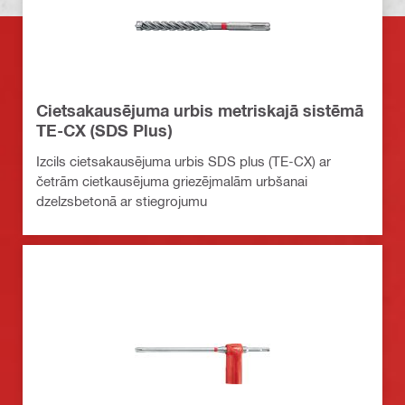
Cietsakausējuma urbis metriskajā sistēmā
TE-CX (SDS Plus)
Izcils cietsakausējuma urbis SDS plus (TE-CX) ar
četrām cietkausējuma griezējmalām urbšanai
dzelzsbetonā ar stiegrojumu