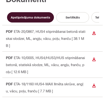
Apstiprinājuma dokuments
Sertifikāts
Tehnis
PDF
ETA-20/0867, HUS4 stiprināšanai betonā stati
LEJUP
skai slodzei, ML
, angļu, vācu, poļu, franču
[ 38.1 M
B ]
PDF
ETA-10/0005, HUS4/HUS3/HUS stiprināšanai
LEJUP
betonā, statiskā slodze, ML
, vācu, angļu, franču, p
oļu
[ 12.6 MB ]
PDF
ETA-18/1160 HUS4-MAX līmēta skrūve
, angļ
LEJUP
u, vācu, poļu, franču
[ 7.7 MB ]