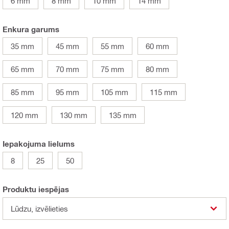
6 mm
8 mm
10 mm
14 mm
Enkura garums
35 mm
45 mm
55 mm
60 mm
65 mm
70 mm
75 mm
80 mm
85 mm
95 mm
105 mm
115 mm
120 mm
130 mm
135 mm
Iepakojuma lielums
8
25
50
Produktu iespējas
Lūdzu, izvēlieties