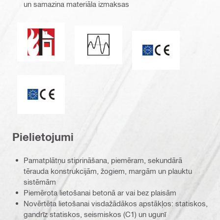
un samazina materiāla izmaksas
Ugunsizturība
Seismiskā slodze
ETA_CE_Logo_2to1
CE marķējums
Pielietojumi
Pamatplātņu stiprināšana, piemēram, sekundārā
tērauda konstrukcijām, žogiem, margām un plauktu
sistēmām
Piemērota lietošanai betonā ar vai bez plaisām
Novērtēta lietošanai visdažādākos apstākļos: statiskos,
gandrīz statiskos, seismiskos (C1) un ugunī