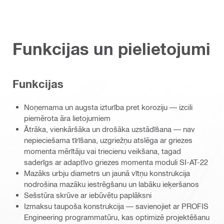
Funkcijas un pielietojumi
Funkcijas
Noņemama un augsta izturība pret koroziju — izcili
piemērota āra lietojumiem
Ātrāka, vienkāršāka un drošāka uzstādīšana — nav
nepieciešama tīrīšana, uzgriežņu atslēga ar griezes
momenta mērītāju vai triecienu veikšana, tagad
saderīgs ar adaptīvo griezes momenta moduli SI-AT-22
Mazāks urbju diametrs un jaunā vītņu konstrukcija
nodrošina mazāku iestrēgšanu un labāku ieķeršanos
Sešstūra skrūve ar iebūvētu paplāksni
Izmaksu taupoša konstrukcija — savienojiet ar PROFIS
Engineering programmatūru, kas optimizē projektēšanu