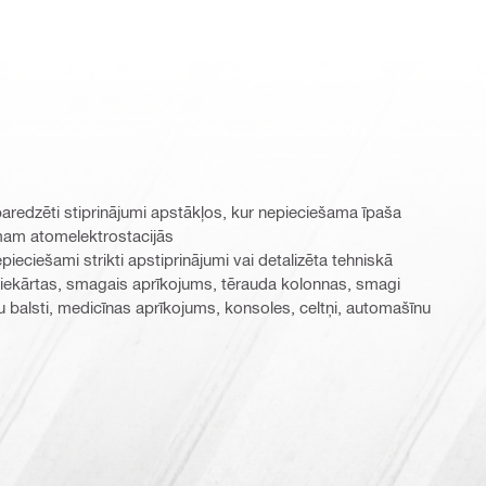
 paredzēti stiprinājumi apstākļos, kur nepieciešama īpaša
umam atomelektrostacijās
ieciešami strikti apstiprinājumi vai detalizēta tehniskā
iekārtas, smagais aprīkojums, tērauda kolonnas, smagi
iju balsti, medicīnas aprīkojums, konsoles, celtņi, automašīnu