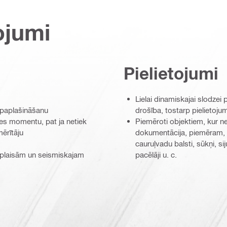
ojumi
Pielietojumi
Lielai dinamiskajai slodzei
t paplašināšanu
drošība, tostarp pielietoj
zes momentu, pat ja netiek
Piemēroti objektiem, kur nep
ērītāju
dokumentācija, piemēram, 
cauruļvadu balsti, sūkņi, s
 plaisām un seismiskajam
pacēlāji u. c.