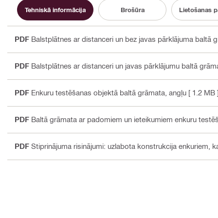
Tehniskā informācija
Brošūra
Lietošanas 
PDF
Balstplātnes ar distanceri un bez javas pārklājuma baltā
PDF
Balstplātnes ar distanceri un javas pārklājumu baltā grā
PDF
Enkuru testēšanas objektā baltā grāmata
, angļu
[ 1.2 MB 
PDF
Baltā grāmata ar padomiem un ieteikumiem enkuru testēš
PDF
Stiprinājuma risinājumi: uzlabota konstrukcija enkuriem, k