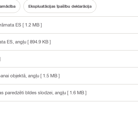
pamācība
Ekspluatācijas īpašību deklarācija
 grāmata ES
[ 1.2 MB ]
mata ES
, angļu
[ 894.9 KB ]
]
anai objektā
, angļu
[ 1.5 MB ]
as paredzēti bīdes slodzei
, angļu
[ 1.6 MB ]