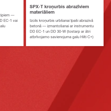
SPX-T kroņurbis abrazīviem
materiāliem
 tipiem —
DD EC-1 vai
Izcils kroņurbis urbšanai īpaši abrazivā
alu
betonā — izmantošanai ar instrumentu
DD EC-1 un DD 30-W (tostarp ar ātri
atbrīvojamo savienojuma galu Hilti C+)