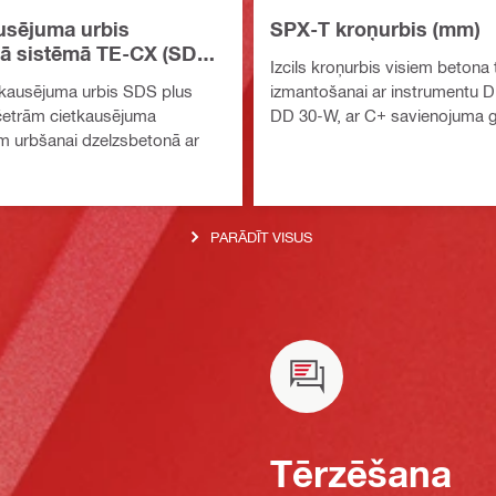
usējuma urbis
SPX-T kroņurbis (mm)
jā sistēmā TE-CX (SDS
Izcils kroņurbis visiem betona
sakausējuma urbis SDS plus
izmantošanai ar instrumentu 
četrām cietkausējuma
DD 30-W, ar C+ savienojuma g
m urbšanai dzelzsbetonā ar
PARĀDĪT VISUS
Tērzēšana