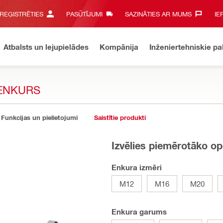
 REĢISTRĒTIES
PASŪTĪJUMI
SAZINĀTIES AR MUMS‎
IE
Atbalsts un lejupielādes
Kompānija
Inženiertehniskie p
ĻENKURS
Funkcijas un pielietojumi
Saistītie produkti
Izvēlies piemērotāko op
Enkura izmēri
M12
M16
M20
Enkura garums