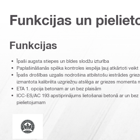
Funkcijas un pieliet
Funkcijas
Īpaši augsta stiepes un bīdes slodžu izturība
Paplašināšanās spēka kontroles iespēja ļauj atkārtoti veik
Īpašs drošības uzgalis nodrošina atbilstošu iestrādes grie
izmantota kalibrēta uzgriežņu atslēga ar griezes momenta m
ETA 1. opcija betonam ar un bez plaisām
ICC-ES/AC 193 apstiprinājums lietošanai betonā ar un bez
pielietojumam
Līderība enerģijas un vides objektu projektēšanā