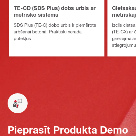
TE-CD (SDS Plus) dobs urbis ar
Cietsaka
metrisko sistēmu
metriska
Plus)
SDS Plus (TE-C) dobo urbis ir piemērots
Izcils ciet
urbšanai betonā. Praktiski nerada
(TE-CX) ar 
putekļus
griezējmalā
stiegrojumu
Pieprasīt Produkta Demo