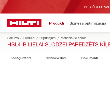
PIESLĒGTIES VAI
Produkti
Biznesa optimizācija
Sākums
Produkti
Stiprinājumi
Mehāniskie enkuri
HSL4-B LIELAI SLODZEI PAREDZĒTS ĶĪ
Konfigurators
Tehniskie dati
Dokumenti