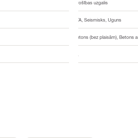
Drošības uzgalis
ETA, Seismisks, Uguns
Betons (bez plaisām), Betons a
Jā