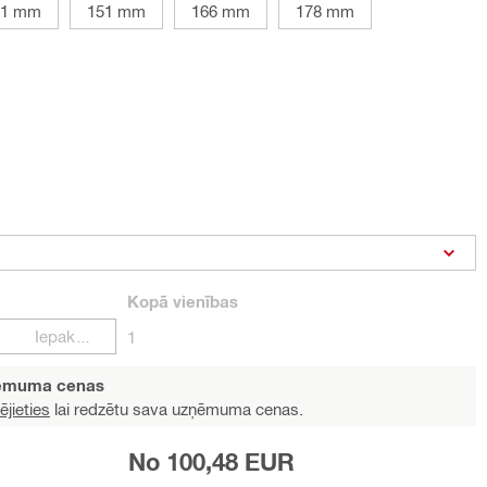
41 mm
151 mm
166 mm
178 mm
Kopā
vienības
Iepakojumi
1
ņēmuma cenas
ējieties
lai redzētu sava uzņēmuma cenas.
No 100,48 EUR