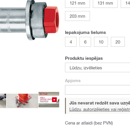
121 mm
131 mm
1
203 mm
Iepakojuma lielums
4
6
10
20
Produktu iespējas
Lūdzu, izvēlieties
Apjoms
Jūs nevarat redzēt sava uz
Lūdzu, autorizējieties vai reģistr
Cena ar atlaidi (bez PVN)