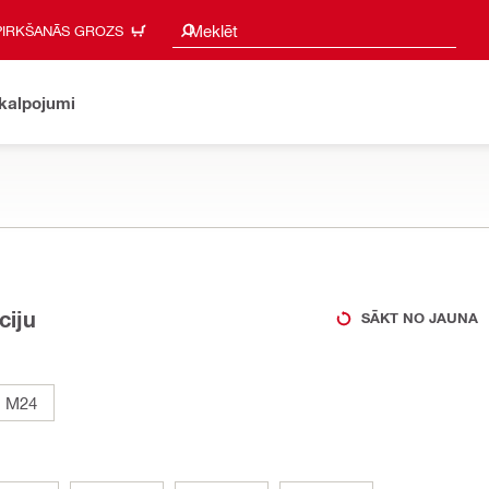
Meklēšanas ieteikumi
Meklēt
PIRKŠANĀS GROZS
akalpojumi
ciju
SĀKT NO JAUNA
M24