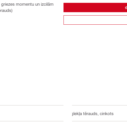
mu griezes momentu un izcilām
ērauds)
Oglekļa tērauds, cinkots