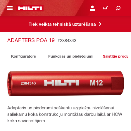
 GALVENO SATURU
PIESLĒGTIES VAI REĢIST
IEPIRKŠANĀS GR
Tiek veikta tehniskā uzturēšana
ADAPTERS POA 19
#2384343
Konfigurators
Funkcijas un pielietojumi
Saistītie produk
Adapteris un piederumi seškantu uzgriežņu nivelēšanai
saliekamu koka konstrukciju montāžas darbu laikā ar HCW
koka savienotājiem