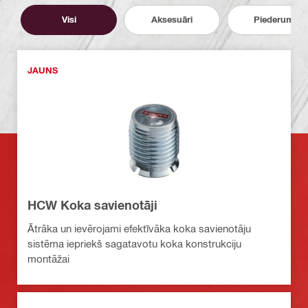
Visi
Aksesuāri
Piederumi
JAUNS
HCW Koka savienotāji
Ātrāka un ievērojami efektīvāka koka savienotāju
sistēma iepriekš sagatavotu koka konstrukciju
montāžai