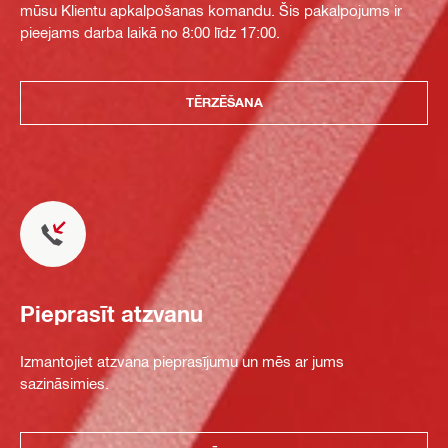
mūsu Klientu apkalpošanas komandu. Šis pakalpojums ir
pieejams darba laikā no 8:00 līdz 17:00.
TĒRZĒŠANA
Pieprasīt atzvanu
Izmantojiet atzvana pieprasījumu un mēs ar jums
sazināsimies.