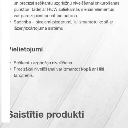
un precīzai seškantu uzgriežņu nivelēšanai enkurošanas
punktos, tādēļ ar HCW saliekamas sienas elementus
var pareizi piestiprināt pie betona
Saderība – pieejami piederumi, lai izmantotu kopā ar
lāzeri/izkārtojuma sistēmu
Pielietojumi
Seškantu uzgriežņu nivelēšana
Precīzākai nivelēšanai var izmantot kopā ar Hilti
tahometru
Saistītie produkti