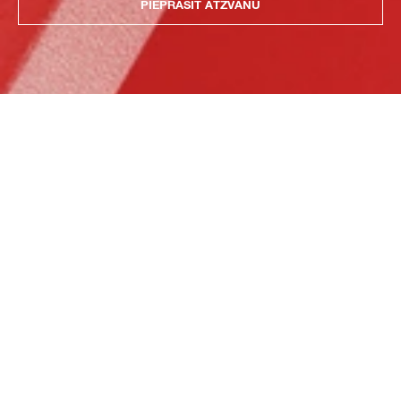
PIEPRASĪT ATZVANU