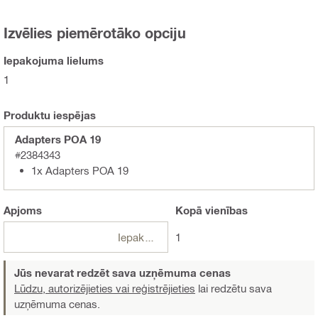
Izvēlies piemērotāko opciju
Iepakojuma lielums
1
Produktu iespējas
Adapters POA 19
#2384343
1x Adapters POA 19
Apjoms
Kopā
vienības
Iepakojumi
1
Jūs nevarat redzēt sava uzņēmuma cenas
Lūdzu, autorizējieties vai reģistrējieties
lai redzētu sava
uzņēmuma cenas.