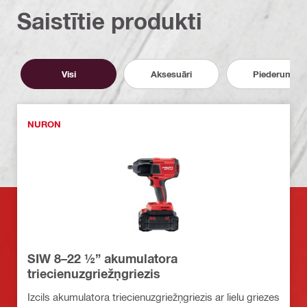
Saistītie produkti
Visi
Aksesuāri
Piederumi
NURON
SIW 8–22 ½” akumulatora
triecienuzgriežņgriezis
Izcils akumulatora triecienuzgriežņgriezis ar lielu griezes