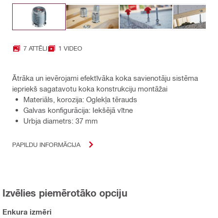
7 ATTĒLI
1 VIDEO
Ātrāka un ievērojami efektīvāka koka savienotāju sistēma
iepriekš sagatavotu koka konstrukciju montāžai
Materiāls, korozija: Oglekļa tērauds
Galvas konfigurācija: Iekšējā vītne
Urbja diametrs: 37 mm
PAPILDU INFORMĀCIJA
Izvēlies piemērotāko opciju
Enkura izmēri