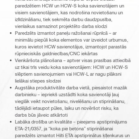
paredzētiem HCW un HCW-S koka savienotājiem un
visiem savienotājiem, kas nodrošina novietošanu un
izlīdzināšanu, tiek sekmēta darbu daudzpusība,
vienlaikus samazinot projektēto darba slodzi
Paredzēts izmantot paneļu ražošanai rūpnīcā – ar
minimālu piepūli koka elementos var izveidot urbumus,
kuros ievietot HCW savienotājus, izmantojot parastās
rūpnieciskās galdniecības/CNC iekārtas
Vienkāršota plānošana – aptver visas prasības attiecībā
uz tikai trīs veidu koka savienotājiem: HCW un HCW-S
slēptiem savienojumiem vai HCW-L ar nagu plāksni
lielākai stiepes slodzei
Augstāka produktivitāte darba vietā, piesaistot mazāk
darbinieku – iepriekš uzstādīti koka savienotāji ļauj
vieglāk veikt novietošanu, nivelēšanu un stiprināšanu,
tādējādi ietaupot pūles, laiku un novēršot risku, ka
darbs būs jāveic atkārtoti
Labāka drošība un kvalitāte – pieejams apstiprinājums
ETA-21/0357, ja “koka pie betona” stiprināšanai
paredzēts izmantot Hilti ETA apstiprinātus ķīļenkurus un