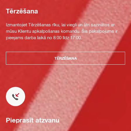
Tērzēšana
Izmantojiet Tērzēšanas rīku, lai viegli un ātri sazinātos ar
mūsu Klientu apkalpošanas komandu. Šis pakalpojums ir
pieejams darba laikā no 8:00 līdz 17:00.
TĒRZĒŠANA
Pieprasīt atzvanu