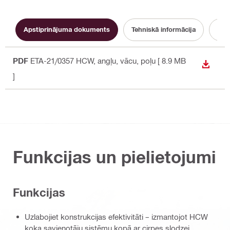
Apstiprinājuma dokuments
Tehniskā informācija
PDF
ETA-21/0357 HCW
, angļu, vācu, poļu
[ 8.9 MB
LEJUP
]
Funkcijas un pielietojumi
Funkcijas
Uzlabojiet konstrukcijas efektivitāti – izmantojot HCW
koka savienotāju sistēmu kopā ar cirpes slodzei