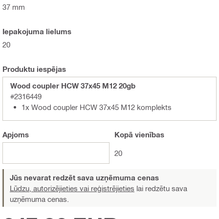
37 mm
Iepakojuma lielums
20
Produktu iespējas
Wood coupler HCW 37x45 M12 20gb
#2316449
1x Wood coupler HCW 37x45 M12 komplekts
Apjoms
Kopā
vienības
20
Jūs nevarat redzēt sava uzņēmuma cenas
Lūdzu, autorizējieties vai reģistrējieties
lai redzētu sava
uzņēmuma cenas.