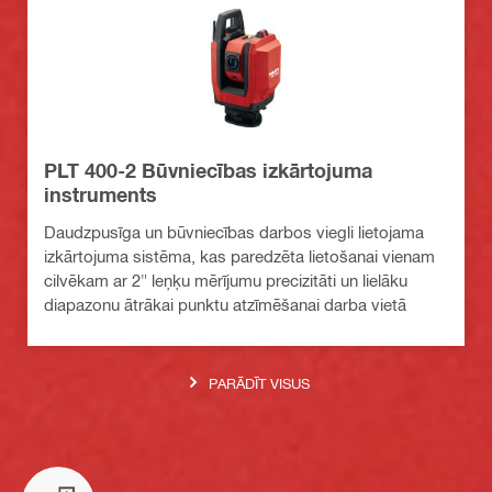
PLT 400-2 Būvniecības izkārtojuma
instruments
Daudzpusīga un būvniecības darbos viegli lietojama
izkārtojuma sistēma, kas paredzēta lietošanai vienam
cilvēkam ar 2" leņķu mērījumu precizitāti un lielāku
diapazonu ātrākai punktu atzīmēšanai darba vietā
PARĀDĪT VISUS