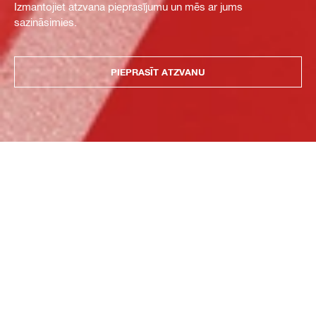
Izmantojiet atzvana pieprasījumu un mēs ar jums
sazināsimies.
PIEPRASĪT ATZVANU