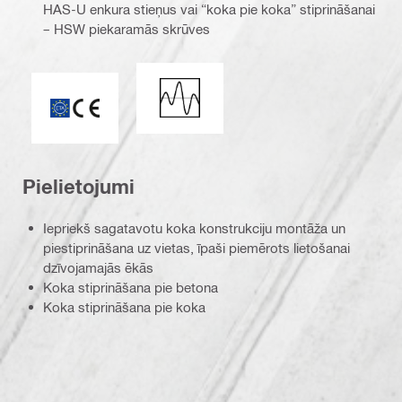
HAS-U enkura stieņus vai “koka pie koka” stiprināšanai
– HSW piekaramās skrūves
Seismiskā slodze
ETA_CE_Logo_2to1 (3608215)
Pielietojumi
Iepriekš sagatavotu koka konstrukciju montāža un
piestiprināšana uz vietas, īpaši piemērots lietošanai
dzīvojamajās ēkās
Koka stiprināšana pie betona
Koka stiprināšana pie koka