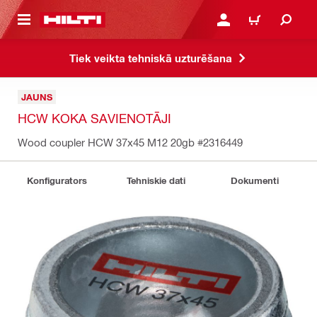
 GALVENO SATURU
PIESLĒGTIES VAI REĢIST
IEPIRKŠANĀS GR
Tiek veikta tehniskā uzturēšana
JAUNS
HCW KOKA SAVIENOTĀJI
Wood coupler HCW 37x45 M12 20gb
#2316449
Konfigurators
Tehniskie dati
Dokumenti