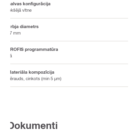
Galvas konfigurācija
Iekšējā vītne
Urbja diametrs
37 mm
PROFIS programmatūra
Jā
Materiāla kompozīcija
Tērauds, cinkots (min 5 µm)
Dokumenti