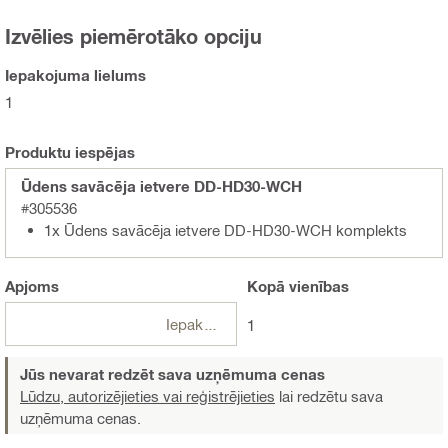
Izvēlies piemērotāko opciju
Iepakojuma lielums
1
Produktu iespējas
Ūdens savācēja ietvere DD-HD30-WCH
#305536
1x Ūdens savācēja ietvere DD-HD30-WCH komplekts
Apjoms
Kopā
vienības
Iepakojumi
1
Jūs nevarat redzēt sava uzņēmuma cenas
Lūdzu, autorizējieties vai reģistrējieties
lai redzētu sava
uzņēmuma cenas.