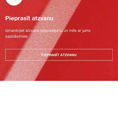
Pieprasīt atzvanu
Izmantojiet atzvana pieprasījumu un mēs ar jums
sazināsimies.
PIEPRASĪT ATZVANU