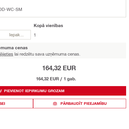
a DD-WC-SM
Kopā
vienības
Iepakojumi
1
ņēmuma cenas
ējieties
lai redzētu sava uzņēmuma cenas.
164,32 EUR
164,32 EUR
/
1 gab.
PIEVIENOT IEPIRKUMU GROZAM
SEI
PĀRBAUDĪT PIEEJAMĪBU