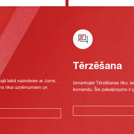
Tērzēšana
jā laikā sazināsies ar Jums,
Izmantojiet Tērzēšanas rīku, la
jams tikai uzņēmumiem un
komandu. Šis pakalpojums ir pi