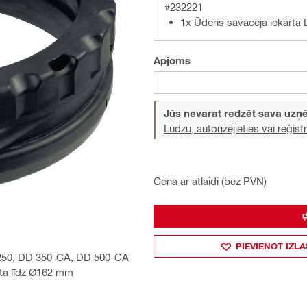
#232221
1x Ūdens savācēja iekārt
Apjoms
Jūs nevarat redzēt sava uz
Lūdzu, autorizējieties vai reģistr
Cena ar atlaidi (bez PVN)
PIEVIENOT IZLA
 250, DD 350-CA, DD 500-CA
rta līdz Ø162 mm