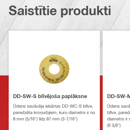
Saistītie produkti
DD-SW-S blīvējoša paplāksne
DD-SW-M 
Ūdens savācēja iekārtas DD-WC-S blīve,
Ūdens savā
paredzēta kroņurbjiem, kuru diametrs ir no
blīve, pare
8 mm (5/16") līdz 87 mm (3-7/16")
diametrs ir
(6 3/8")