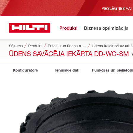
PIESLĒGTIES VAI
Produkti
Biznesa optimizācija
Sākums
Produkti
Putekļu un ūdens apsaimniekošana
Ūdens kolektori uz urbš
ŪDENS SAVĀCĒJA IEKĀRTA DD-WC-SM
Konfigurators
Tehniskie dati
Funkcijas un pielietoj