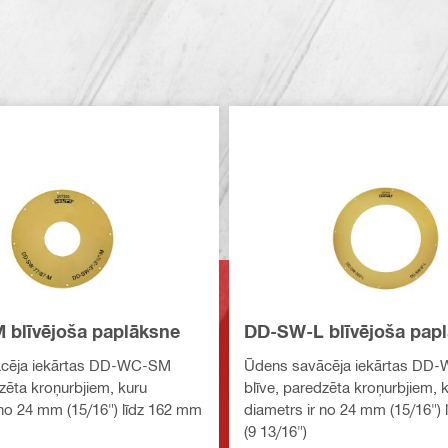
blīvējoša paplāksne
DD-SW-L blīvējoša pap
cēja iekārtas DD-WC-SM
Ūdens savācēja iekārtas DD
dzēta kroņurbjiem, kuru
blīve, paredzēta kroņurbjiem, 
 no 24 mm (15/16") līdz 162 mm
diametrs ir no 24 mm (15/16")
(9 13/16")