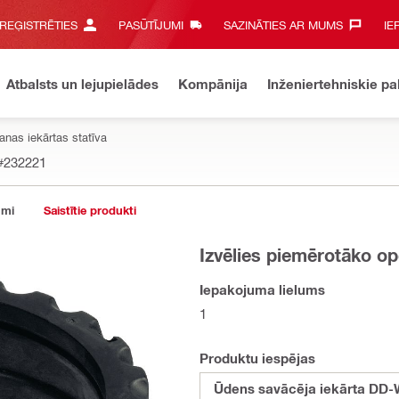
 REĢISTRĒTIES
PASŪTĪJUMI
SAZINĀTIES AR MUMS‎
IE
Atbalsts un lejupielādes
Kompānija
Inženiertehniskie p
anas iekārtas statīva
#232221
umi
Saistītie produkti
Izvēlies piemērotāko op
Iepakojuma lielums
1
Produktu iespējas
Ūdens savācēja iekārta DD