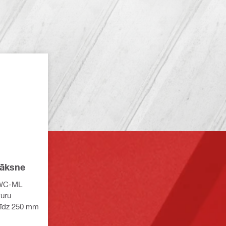
lāksne
-WC-ML
kuru
 līdz 250 mm