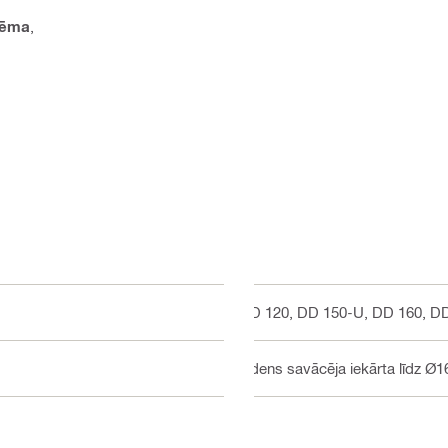
tēma
,
DD 120, DD 150-U, DD 160, D
Ūdens savācēja iekārta līdz Ø