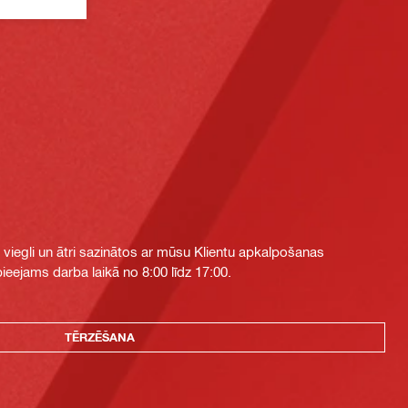
i viegli un ātri sazinātos ar mūsu Klientu apkalpošanas
eejams darba laikā no 8:00 līdz 17:00.
TĒRZĒŠANA