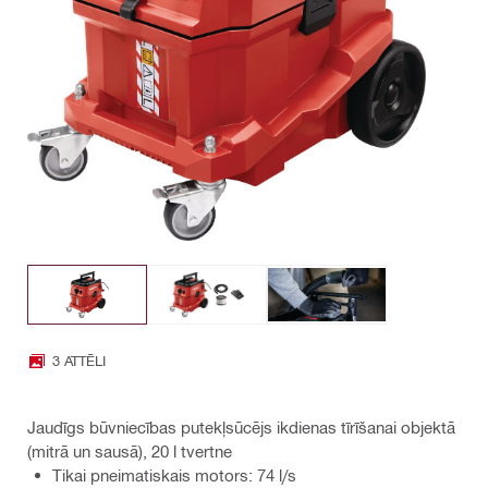
3 ATTĒLI
Jaudīgs būvniecības putekļsūcējs ikdienas tīrīšanai objektā
(mitrā un sausā), 20 l tvertne
Tikai pneimatiskais motors: 74 l/s