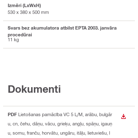
Izmēri (LxWxH)
530 x 380 x 500 mm
Svars bez akumulatora atbilst EPTA 2003. janvāra
procedūrai
11 kg
Dokumenti
PDF
Lietošanas pamācība VC 5 L/M
, arābu, bulgār
LEJUP
u, cn, čehu, dāņu, vācu, grieķu, angļu, spāņu, igauņ
u, somu, franču, horvātu, ungāru, itāļu, lietuviešu, l