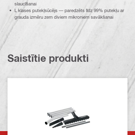
slaucīšanai
L klases putekļsūcējs — paredzēts līdz 99% putekļu ar
grauda izmēru zem diviem mikroniem savākšanai
Saistītie produkti