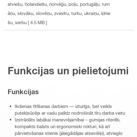
atviešu, holandiešu, norvēģu, poļu, portugāļu, rum
āņu, slovāku, slovēņu, zviedru, turku, ukraiņu, ķīnie
šu, serbu
[ 4.5 MB ]
Funkcijas un pielietojumi
Funkcijas
Ikdienas tīrīšanas darbiem — izturīgs, bet veikls
putekļsūcējs ar vadu palīdz nodrošināt tīru darba vietu
Izstrādāts labākai manevrējamībai – gumijas ritenīši,
kompakts balsts un ergonomiski rokturi, kā arī
pārvietošanas stienis (jāiegādājas atsevišķi), atvieglo