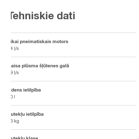
Tehniskie dati
Tikai pneimatiskais motors
74 l/s
Gaisa plūsma šļūtenes galā
39 l/s
Ūdens ietilpība
20 l
Putekļu ietilpība
23 kg
Putekļu klase