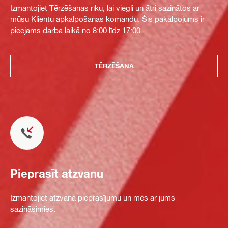
Izmantojiet Tērzēšanas rīku, lai viegli un ātri sazinātos ar
mūsu Klientu apkalpošanas komandu. Šis pakalpojums ir
pieejams darba laikā no 8:00 līdz 17:00.
TĒRZĒŠANA
Pieprasīt atzvanu
Izmantojiet atzvana pieprasījumu un mēs ar jums
sazināsimies.