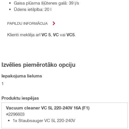
Gaisa plūsma šļūtenes galā: 39 l/s
Ūdens ietilpība: 20 l
PAPILDU INFORMĀCIJA
Klienti meklēja arī
VC 5
,
VC
vai
VC5
.
Izvēlies piemērotāko opciju
Iepakojuma lielums
1
Produktu iespējas
Vacuum cleaner VC 5L 220-240V 16A (F1)
#2296603
1x Staubsauger VC 5L 220-240V