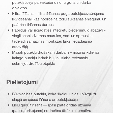
putekļsūcēja pārvietošanu no furgona un darba
objektos
Filtra tīrīšana – filtra tīrīšanas poga putekļu/aizsērējuma
likvidēšanai, kas nodrošina izcilu sūkšanas sniegumu un
paātrina tīrīšanas darbus
Papildus var iegādāties integrētu piederumu glabātuvi –
viegli sasniedzamas caurules, vadi un sprauslas,
tādējādi samazinās montāžas laiks (iegādājama
atsevišķi)
Mazāk putekļu drošākam darbam – mazina ikdienas
kaitīgo putekļu iedarbību un uzlabo redzamību,
sekmējot drošību objektā
Pielietojumi
Būvniecības putekļu, koka šķeldu un citu būvgružu
slapjā un sausā tīrīšana ar putekļsūcēju
Lielu grīdu tīrīšana — īpaši plata grīdas uzmava
(papildaprīkojums) nodrošina ātrāku alternatīvu