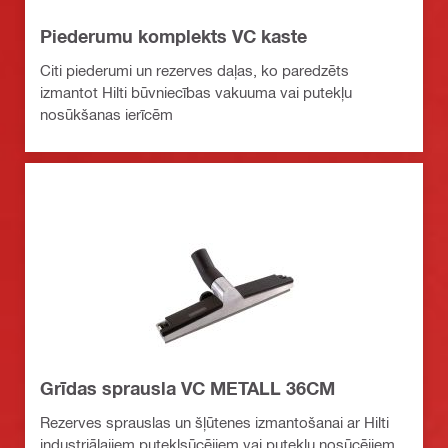
Piederumu komplekts VC kaste
Citi piederumi un rezerves daļas, ko paredzēts
izmantot Hilti būvniecības vakuuma vai putekļu
nosūkšanas ierīcēm
Grīdas sprausla VC METALL 36CM
Rezerves sprauslas un šļūtenes izmantošanai ar Hilti
industriālajiem putekļsūcējiem vai putekļu nosūcējiem