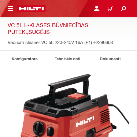
 GALVENO SATURU
PIESLĒGTIES VAI REĢIST
IEPIRKŠANĀS GR
VC 5L L-KLASES BŪVNIECĪBAS
PUTEKĻSŪCĒJS
Vacuum cleaner VC 5L 220-240V 16A (F1)
#2296603
Konfigurators
Tehniskie dati
Dokumenti