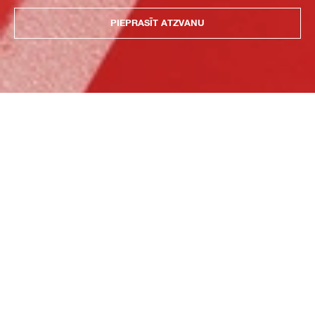
PIEPRASĪT ATZVANU