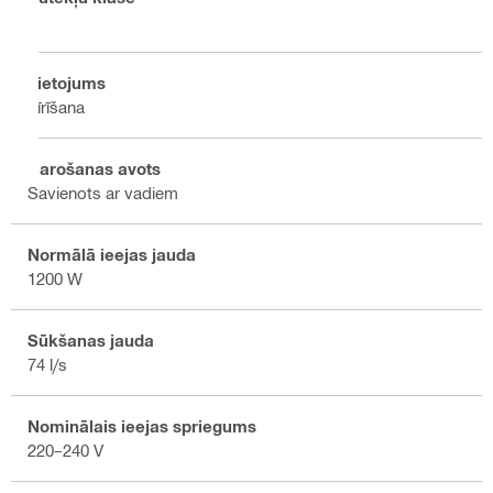
L
Lietojums
Tīrīšana
Barošanas avots
Savienots ar vadiem
Normālā ieejas jauda
1200 W
Sūkšanas jauda
74 l/s
Nominālais ieejas spriegums
220–240 V