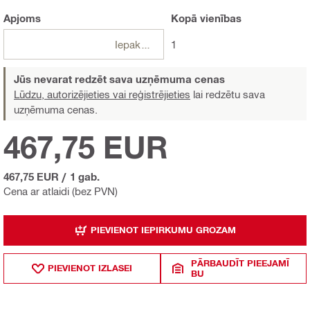
Apjoms
Kopā
vienības
Iepakojumi
1
Jūs nevarat redzēt sava uzņēmuma cenas
Lūdzu, autorizējieties vai reģistrējieties
lai redzētu sava
uzņēmuma cenas.
467,75 EUR
467,75 EUR
/
1 gab.
Cena ar atlaidi (bez PVN)
PIEVIENOT IEPIRKUMU GROZAM
PĀRBAUDĪT PIEEJAMĪ
PIEVIENOT IZLASEI
BU