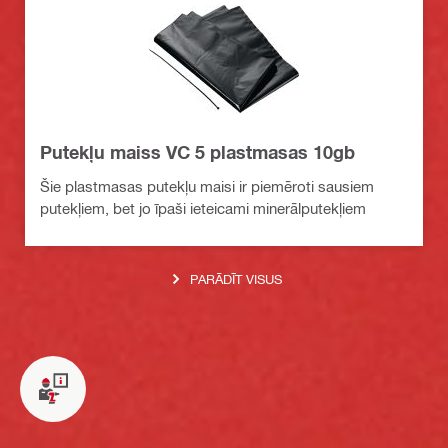
Putekļu maiss VC 5 plastmasas 10gb
Šie plastmasas putekļu maisi ir piemēroti sausiem
putekļiem, bet jo īpaši ieteicami minerālputekļiem
PARĀDĪT VISUS