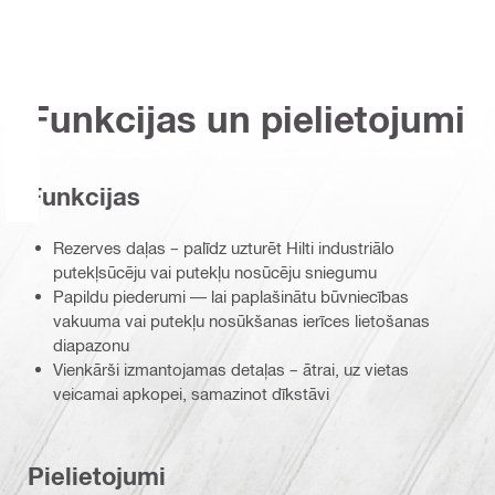
Funkcijas un pielietojumi
Funkcijas
Rezerves daļas – palīdz uzturēt Hilti industriālo
putekļsūcēju vai putekļu nosūcēju sniegumu
Papildu piederumi — lai paplašinātu būvniecības
vakuuma vai putekļu nosūkšanas ierīces lietošanas
diapazonu
Vienkārši izmantojamas detaļas – ātrai, uz vietas
veicamai apkopei, samazinot dīkstāvi
Pielietojumi