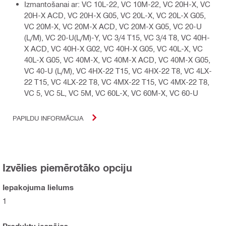
Izmantošanai ar: VC 10L-22, VC 10M-22, VC 20H-X, VC
20H-X ACD, VC 20H-X G05, VC 20L-X, VC 20L-X G05,
VC 20M-X, VC 20M-X ACD, VC 20M-X G05, VC 20-U
(L/M), VC 20-U(L/M)-Y, VC 3/4 T15, VC 3/4 T8, VC 40H-
X ACD, VC 40H-X G02, VC 40H-X G05, VC 40L-X, VC
40L-X G05, VC 40M-X, VC 40M-X ACD, VC 40M-X G05,
VC 40-U (L/M), VC 4HX-22 T15, VC 4HX-22 T8, VC 4LX-
22 T15, VC 4LX-22 T8, VC 4MX-22 T15, VC 4MX-22 T8,
VC 5, VC 5L, VC 5M, VC 60L-X, VC 60M-X, VC 60-U
PAPILDU INFORMĀCIJA
Izvēlies piemērotāko opciju
Iepakojuma lielums
1