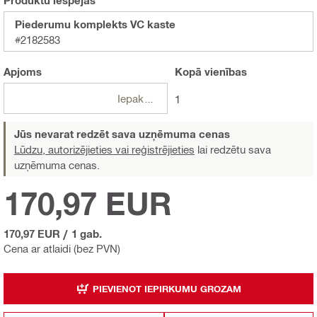
Produktu iespējas
Piederumu komplekts VC kaste
#2182583
Apjoms
Kopā
vienības
Iepakojumi
1
Jūs nevarat redzēt sava uzņēmuma cenas
Lūdzu, autorizējieties vai reģistrējieties
lai redzētu sava
uzņēmuma cenas.
170,97 EUR
170,97 EUR
/
1 gab.
Cena ar atlaidi (bez PVN)
PIEVIENOT IEPIRKUMU GROZAM