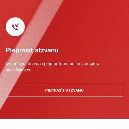
Pieprasīt atzvanu
Izmantojiet atzvana pieprasījumu un mēs ar jums
sazināsimies.
PIEPRASĪT ATZVANU