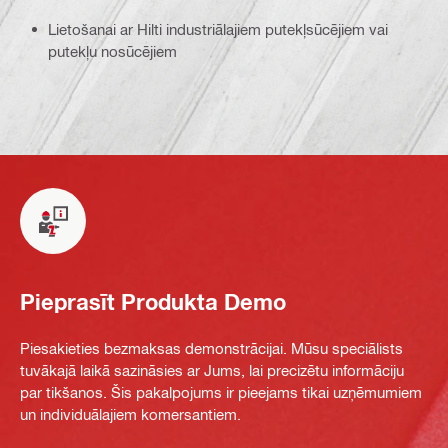
Lietošanai ar Hilti industriālajiem putekļsūcējiem vai
putekļu nosūcējiem
Pieprasīt Produkta Demo
Piesakieties bezmaksas demonstrācijai. Mūsu speciālists
tuvākajā laikā sazināsies ar Jums, lai precizētu informāciju
par tikšanos. Šis pakalpojums ir pieejams tikai uzņēmumiem
un individuālajiem komersantiem.