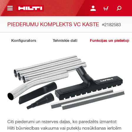
 GALVENO SATURU
PIESLĒGTIES VAI REĢIST
IEPIRKŠANĀS GR
PIEDERUMU KOMPLEKTS VC KASTE
#2182583
Konfigurators
Tehniskie dati
Funkcijas un pielietoju
Citi piederumi un rezerves daļas, ko paredzēts izmantot
Hilti būvniecības vakuuma vai putekļu nosūkšanas ierīcēm