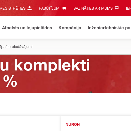
 REĢISTRĒTIES
PASŪTĪJUMI
SAZINĀTIES AR MUMS‎
IE
Atbalsts un lejupielādes
Kompānija
Inženiertehniskie p
 īpašie piedāvājumi
ru komplekti
3 %
NURON