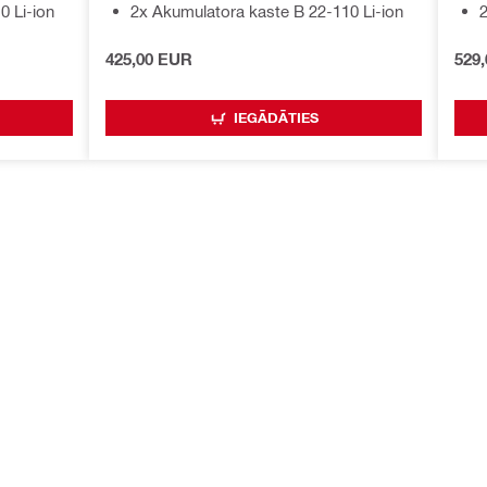
0 Li-ion
2x Akumulatora kaste B 22-110 Li-ion
2
425,00 EUR
529
IEGĀDĀTIES