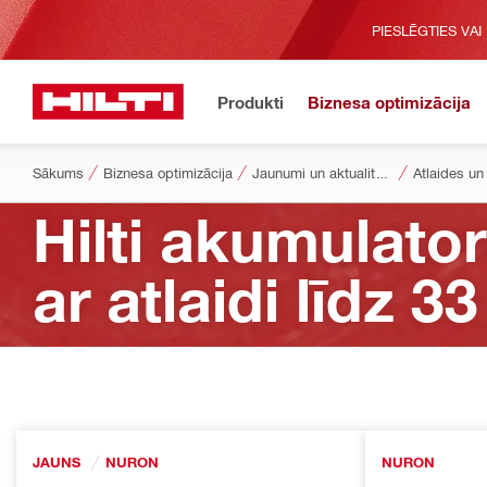
PIESLĒGTIES VAI
Produkti
Biznesa optimizācija
Sākums
Biznesa optimizācija
Jaunumi un aktualitātes
Atlaides un
Hilti akumulato
ar atlaidi līdz 3
JAUNS
NURON
NURON