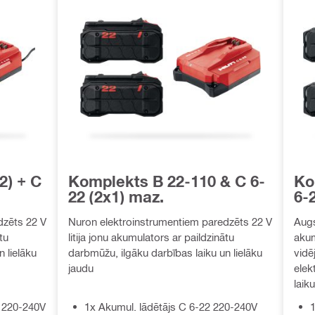
2) + C
Komplekts B 22-110 & C 6-
Ko
22 (2x1) maz.
6-
dzēts 22 V
Nuron elektroinstrumentiem paredzēts 22 V
Augs
tu
litija jonu akumulators ar paildzinātu
akum
 lielāku
darbmūžu, ilgāku darbības laiku un lielāku
vidē
jaudu
elek
laiku
2 220-240V
1x Akumul. lādētājs C 6-22 220-240V