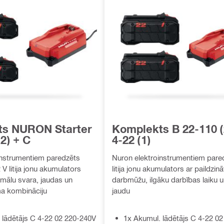
ts NURON Starter
Komplekts B 22-110 (
(2) + C
4-22 (1)
instrumentiem paredzēts
Nuron elektroinstrumentiem pare
 V litija jonu akumulators
litija jonu akumulators ar paildzinā
mālu svara, jaudas un
darbmūžu, ilgāku darbības laiku un
ma kombināciju
jaudu
 lādētājs C 4-22 02 220-240V
1x Akumul. lādētājs C 4-22 0