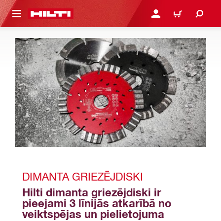
 GALVENO SATURU
PIESLĒGTIES VAI REĢIST
IEPIRKŠANĀS GR
DIMANTA GRIEZĒJDISKI
Hilti dimanta griezējdiski ir 
pieejami 3 līnijās atkarībā no 
veiktspējas un pielietojuma