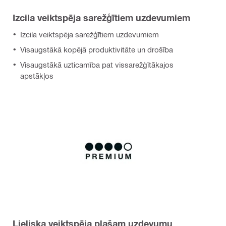
Izcila veiktspēja sarežģītiem uzdevumiem
Izcila veiktspēja sarežģītiem uzdevumiem
Visaugstākā kopējā produktivitāte un drošība
Visaugstākā uzticamība pat vissarežģītākajos
apstākļos
Lieliska veiktspēja plašam uzdevumu