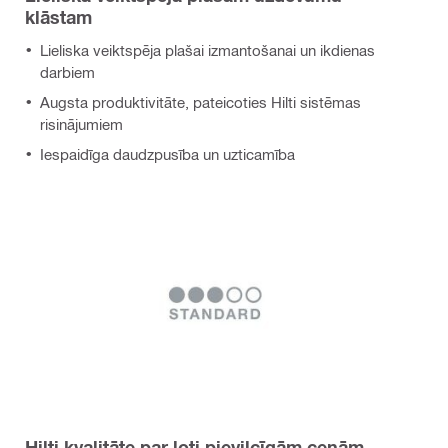
klāstam
Lieliska veiktspēja plašai izmantošanai un ikdienas
darbiem
Augsta produktivitāte, pateicoties Hilti sistēmas
risinājumiem
Iespaidīga daudzpusība un uzticamība
Hilti kvalitāte par ļoti pievilcīgām cenām