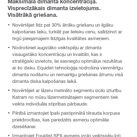
Maksimāla dimanta koncentrācija.
Visprecīzākais dimanta izvietojums.
Visātrākā griešana.
Novērtējiet līdz pat 30% ātrāku griešanu un ilgāku
kalpošanas laiku, turklāt par lielisku cenu, salīdzinot ar
tirgū pieejamajiem līdzīgas kvalitātes asmeņiem.
Nodrošiniet augstāko veiktspēju ar dimanta
visaugstāko koncentrāciju un kvalitāti, kas ir
stratēģiski izvietots, lai sasniegtu optimālus rezultātus
ar šo disku. Equidist tehnoloģija nodrošina vienmērīgu
dimanta nodilumu un nemainīgu griešanas ātrumu visā
dimanta diska kalpošanas laikā.
Novērtējiet ar lāzeru metināto segmentu izcilo izturību.
Katram no mūsu lāzermetinātajiem segmentiem tiek
veikta individuāla stiprības pārbaude.
Pilnībā izmantojiet īpaši pastiprinātā tērauda korpusa
priekšrocības, kas paredzēts asmeņu optimālai
dzesēšanai.
Izmantojiet Equidist SPX asmens izcilo veiktspēju ļoti