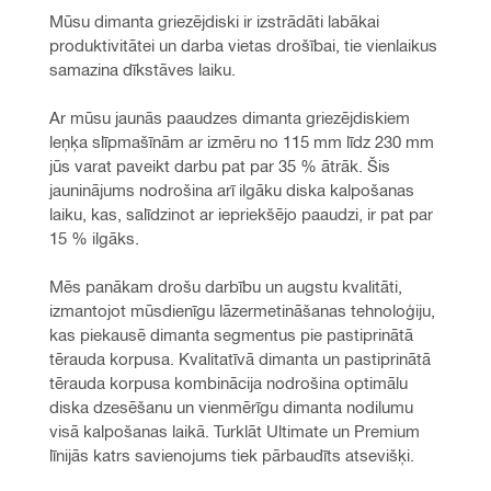
Mūsu dimanta griezējdiski ir izstrādāti labākai 
produktivitātei un darba vietas drošībai, tie vienlaikus 
samazina dīkstāves laiku.
Ar mūsu jaunās paaudzes dimanta griezējdiskiem 
leņķa slīpmašīnām ar izmēru no 115 mm līdz 230 mm 
jūs varat paveikt darbu pat par 35 % ātrāk. Šis 
jauninājums nodrošina arī ilgāku diska kalpošanas 
laiku, kas, salīdzinot ar iepriekšējo paaudzi, ir pat par 
15 % ilgāks.
Mēs panākam drošu darbību un augstu kvalitāti, 
izmantojot mūsdienīgu lāzermetināšanas tehnoloģiju, 
kas piekausē dimanta segmentus pie pastiprinātā 
tērauda korpusa. Kvalitatīvā dimanta un pastiprinātā 
tērauda korpusa kombinācija nodrošina optimālu 
diska dzesēšanu un vienmērīgu dimanta nodilumu 
visā kalpošanas laikā. Turklāt Ultimate un Premium 
līnijās katrs savienojums tiek pārbaudīts atsevišķi.