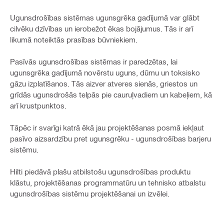
Ugunsdrošības sistēmas ugunsgrēka gadījumā var glābt
cilvēku dzīvības un ierobežot ēkas bojājumus. Tās ir arī
likumā noteiktās prasības būvniekiem.
Pasīvās ugunsdrošības sistēmas ir paredzētas, lai
ugunsgrēka gadījumā novērstu uguns, dūmu un toksisko
gāzu izplatīšanos. Tās aizver atveres sienās, griestos un
grīdās ugunsdrošās telpās pie cauruļvadiem un kabeļiem, kā
arī krustpunktos.
Tāpēc ir svarīgi katrā ēkā jau projektēšanas posmā iekļaut
pasīvo aizsardzību pret ugunsgrēku - ugunsdrošības barjeru
sistēmu.
Hilti piedāvā plašu atbilstošu ugunsdrošības produktu
klāstu, projektēšanas programmatūru un tehnisko atbalstu
ugunsdrošības sistēmu projektēšanai un izvēlei.