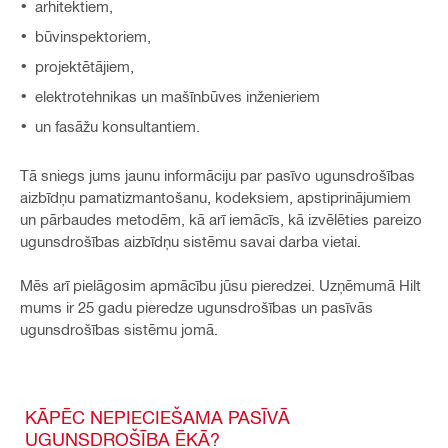
arhitektiem,
būvinspektoriem,
projektētājiem,
elektrotehnikas un mašīnbūves inženieriem
un fasāžu konsultantiem.
Tā sniegs jums jaunu informāciju par pasīvo ugunsdrošības
aizbīdņu pamatizmantošanu, kodeksiem, apstiprinājumiem
un pārbaudes metodēm, kā arī iemācīs, kā izvēlēties pareizo
ugunsdrošības aizbīdņu sistēmu savai darba vietai.
Mēs arī pielāgosim apmācību jūsu pieredzei. Uzņēmumā Hilt
mums ir 25 gadu pieredze ugunsdrošības un pasīvās
ugunsdrošības sistēmu jomā.
KĀPĒC NEPIECIEŠAMA PASĪVĀ
UGUNSDROŠĪBA ĒKĀ?