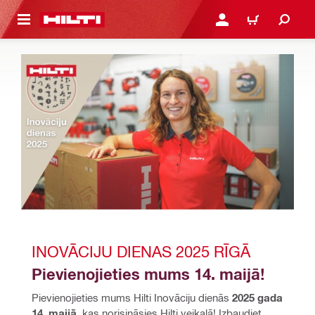
 GALVENO SATURU
PIESLĒGTIES VAI REĢIST
IEPIRKŠANĀS GR
INOVĀCIJU DIENAS 2025 RĪGĀ
Pievienojieties mums 14. maijā!
Pievienojieties mums Hilti Inovāciju dienās 
2025 gada 
14. maijā,
 kas norisināsies Hilti veikalā! Izbaudiet 