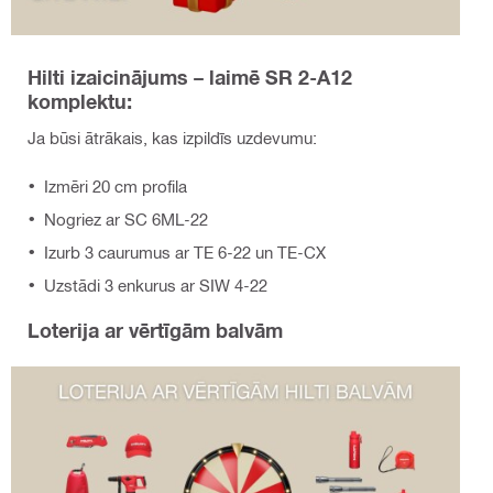
Hilti izaicinājums – laimē SR 2-A12
komplektu:
Ja būsi ātrākais, kas izpildīs uzdevumu:
Izmēri 20 cm profila
Nogriez ar SC 6ML-22
Izurb 3 caurumus ar TE 6-22 un TE-CX
Uzstādi 3 enkurus ar SIW 4-22
Loterija ar vērtīgām balvām