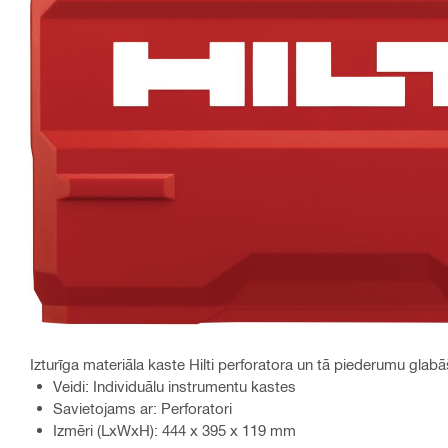
Izturīga materiāla kaste Hilti perforatora un tā piederumu gla
Veidi: Individuālu instrumentu kastes
Savietojams ar: Perforatori
Izmēri (LxWxH): 444 x 395 x 119 mm