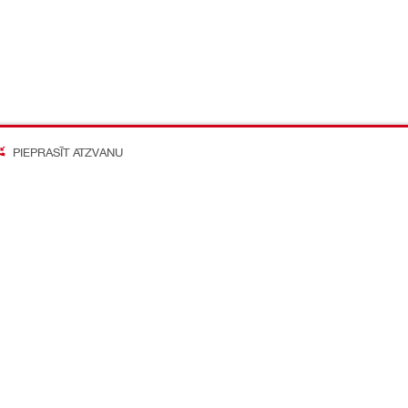
PIEPRASĪT ATZVANU
on Better
o mediju konti
Kompānija