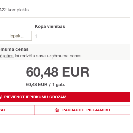
-A22 komplekts
Kopā
vienības
Iepakojumi
1
ņēmuma cenas
ējieties
lai redzētu sava uzņēmuma cenas.
60,48 EUR
60,48 EUR
/
1 gab.
PIEVIENOT IEPIRKUMU GROZAM
SEI
PĀRBAUDĪT PIEEJAMĪBU