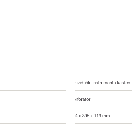
Individuālu instrumentu kastes
Perforatori
444 x 395 x 119 mm