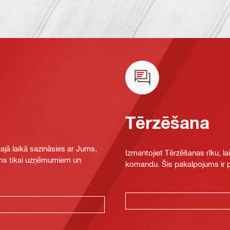
Tērzēšana
jā laikā sazināsies ar Jums,
Izmantojiet Tērzēšanas rīku, la
jams tikai uzņēmumiem un
komandu. Šis pakalpojums ir pi