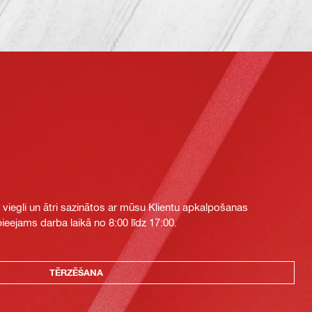
i viegli un ātri sazinātos ar mūsu Klientu apkalpošanas
eejams darba laikā no 8:00 līdz 17:00.
TĒRZĒŠANA