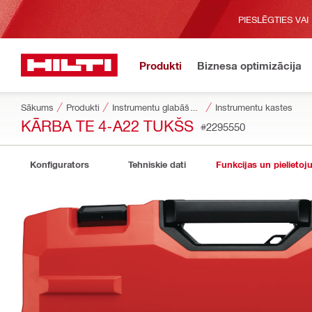
PIESLĒGTIES VAI
Produkti
Biznesa optimizācija
Sākums
Produkti
Instrumentu glabāšanas un pārvietošanas sistēmas
Instrumentu kastes
KĀRBA TE 4-A22 TUKŠS
#2295550
Konfigurators
Tehniskie dati
Funkcijas un pielietoj