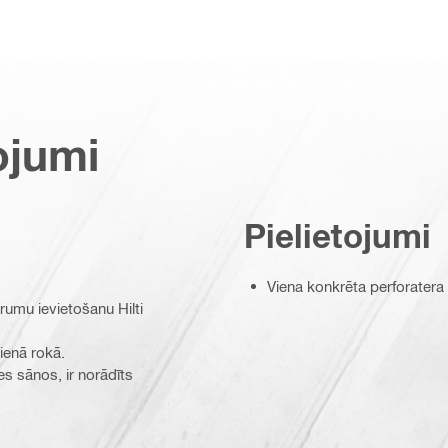
ojumi
Pielietojumi
Viena konkrēta perforatera
erumu ievietošanu Hilti
vienā rokā.
es sānos, ir norādīts