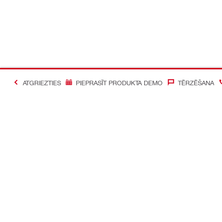
ATGRIEZTIES
PIEPRASĪT PRODUKTA DEMO
TĒRZĒŠANA
#Making Constructi
Sazināties ar mums
Mūsu sociāl