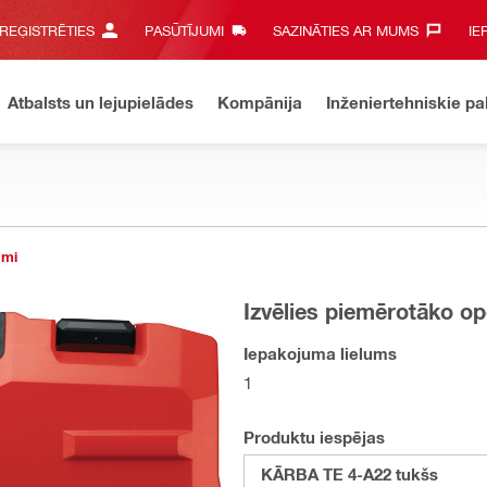
 REĢISTRĒTIES
PASŪTĪJUMI
SAZINĀTIES AR MUMS‎
IE
Atbalsts un lejupielādes
Kompānija
Inženiertehniskie p
umi
Izvēlies piemērotāko op
Iepakojuma lielums
1
Produktu iespējas
KĀRBA TE 4-A22 tukšs