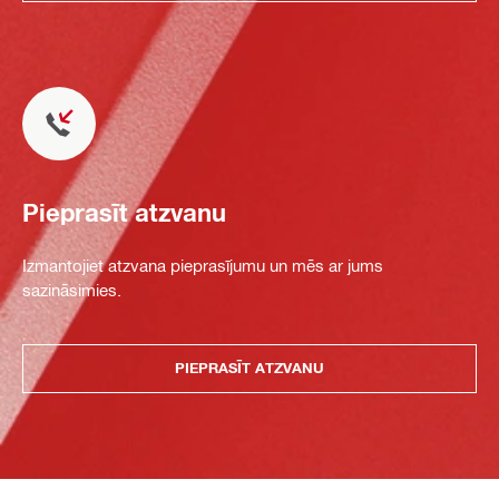
Pieprasīt atzvanu
Izmantojiet atzvana pieprasījumu un mēs ar jums
sazināsimies.
PIEPRASĪT ATZVANU