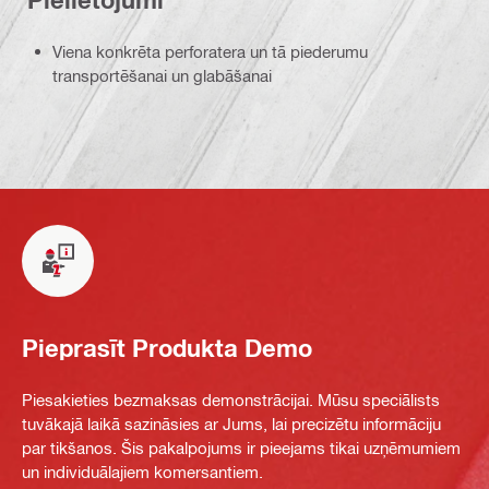
Pielietojumi
Viena konkrēta perforatera un tā piederumu
transportēšanai un glabāšanai
Pieprasīt Produkta Demo
Piesakieties bezmaksas demonstrācijai. Mūsu speciālists
tuvākajā laikā sazināsies ar Jums, lai precizētu informāciju
par tikšanos. Šis pakalpojums ir pieejams tikai uzņēmumiem
un individuālajiem komersantiem.