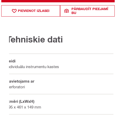
PĀRBAUDĪT PIEEJAMĪ
PIEVIENOT IZLASEI
BU
Tehniskie dati
Veidi
Individuālu instrumentu kastes
Savietojams ar
Perforatori
Izmēri (LxWxH)
595 x 461 x 149 mm