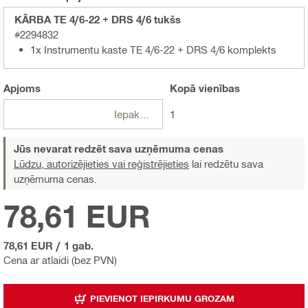
KĀRBA TE 4/6-22 + DRS 4/6 tukšs
#2294832
1x Instrumentu kaste TE 4/6-22 + DRS 4/6 komplekts
Apjoms
Kopā
vienības
Iepakojumi
1
Jūs nevarat redzēt sava uzņēmuma cenas
Lūdzu, autorizējieties vai reģistrējieties
lai redzētu sava
uzņēmuma cenas.
78,61 EUR
78,61 EUR
/
1 gab.
Cena ar atlaidi (bez PVN)
PIEVIENOT IEPIRKUMU GROZAM