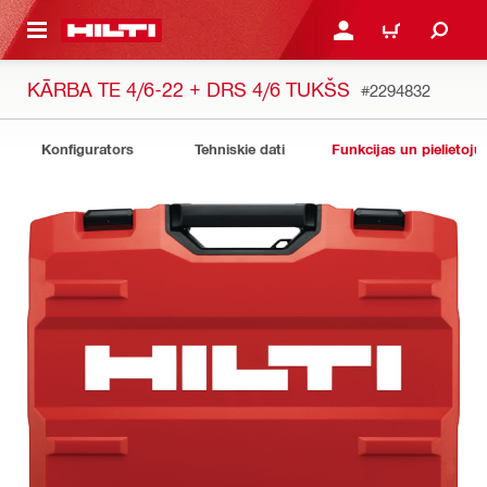
 GALVENO SATURU
PIESLĒGTIES VAI REĢIST
IEPIRKŠANĀS GR
KĀRBA TE 4/6-22 + DRS 4/6 TUKŠS
#2294832
Konfigurators
Tehniskie dati
Funkcijas un pielietoju