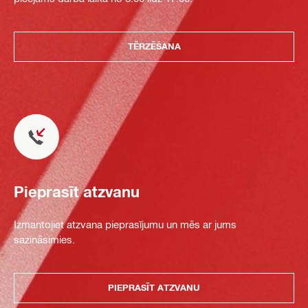
TĒRZĒŠANA
Pieprasīt atzvanu
Izmantojiet atzvana pieprasījumu un mēs ar jums
sazināsimies.
PIEPRASĪT ATZVANU