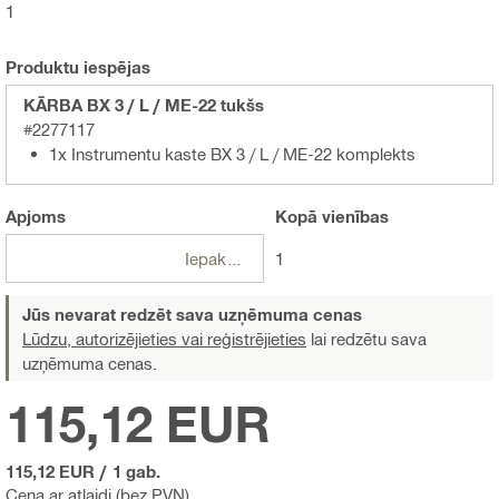
1
Produktu iespējas
KĀRBA BX 3 / L / ME-22 tukšs
#2277117
1x Instrumentu kaste BX 3 / L / ME-22 komplekts
Apjoms
Kopā
vienības
Iepakojumi
1
Jūs nevarat redzēt sava uzņēmuma cenas
Lūdzu, autorizējieties vai reģistrējieties
lai redzētu sava
uzņēmuma cenas.
115,12 EUR
115,12 EUR
/
1 gab.
Cena ar atlaidi (bez PVN)