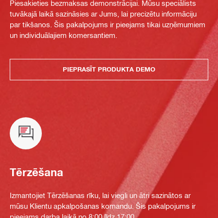
Piesakieties bezmaksas demonstrācijai. Mūsu speciālists
tuvākajā laikā sazināsies ar Jums, lai precizētu informāciju
par tikšanos. Šis pakalpojums ir pieejams tikai uzņēmumiem
un individuālajiem komersantiem.
PIEPRASĪT PRODUKTA DEMO
Tērzēšana
Izmantojiet Tērzēšanas rīku, lai viegli un ātri sazinātos ar
mūsu Klientu apkalpošanas komandu. Šis pakalpojums ir
pieejams darba laikā no 8:00 līdz 17:00.