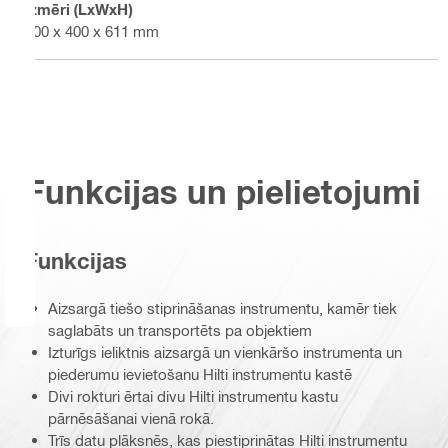
Izmēri (LxWxH)
600 x 400 x 611 mm
Funkcijas un pielietojumi
Funkcijas
Aizsargā tiešo stiprināšanas instrumentu, kamēr tiek
saglabāts un transportēts pa objektiem
Izturīgs ieliktnis aizsargā un vienkāršo instrumenta un
piederumu ievietošanu Hilti instrumentu kastē
Divi rokturi ērtai divu Hilti instrumentu kastu
pārnēsāšanai vienā rokā.
Trīs datu plāksnēs, kas piestiprinātas Hilti instrumentu