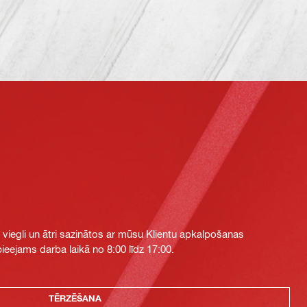
i viegli un ātri sazinātos ar mūsu Klientu apkalpošanas
eejams darba laikā no 8:00 līdz 17:00.
TĒRZĒŠANA