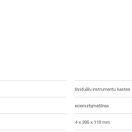
Individuālu instrumentu kastes
Triecienurbjmašīnas
444 x 395 x 119 mm