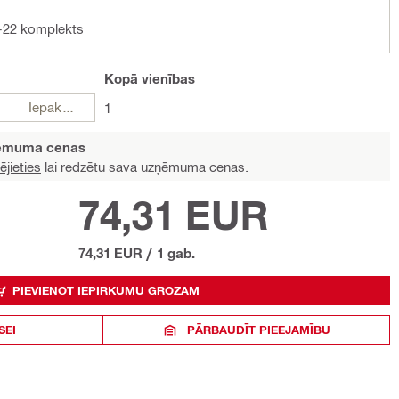
6-22 komplekts
Kopā
vienības
Iepakojumi
1
ņēmuma cenas
ējieties
lai redzētu sava uzņēmuma cenas.
74,31 EUR
74,31 EUR
/
1 gab.
PIEVIENOT IEPIRKUMU GROZAM
SEI
PĀRBAUDĪT PIEEJAMĪBU