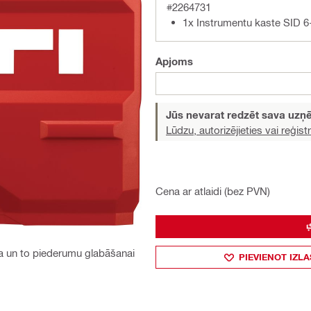
#2264731
1x Instrumentu kaste SID 
Apjoms
Jūs nevarat redzēt sava uz
Lūdzu, autorizējieties vai reģistr
Cena ar atlaidi (bez PVN)
eža un to piederumu glabāšanai
PIEVIENOT IZLA