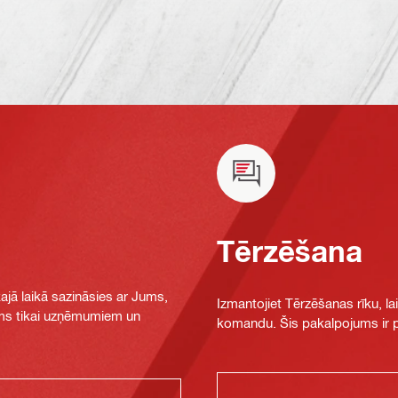
Tērzēšana
jā laikā sazināsies ar Jums,
Izmantojiet Tērzēšanas rīku, la
jams tikai uzņēmumiem un
komandu. Šis pakalpojums ir pi