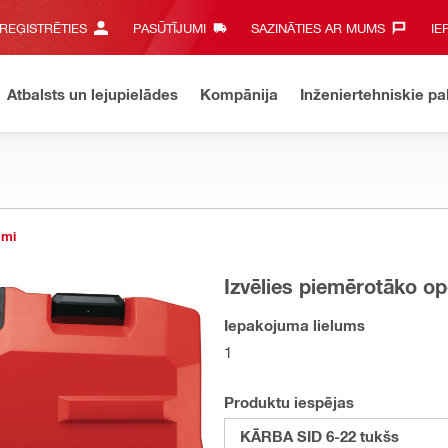
 REĢISTRĒTIES
PASŪTĪJUMI
SAZINĀTIES AR MUMS‎
IE
Atbalsts un lejupielādes
Kompānija
Inženiertehniskie p
umi
Izvēlies piemērotāko op
Iepakojuma lielums
1
Produktu iespējas
KĀRBA SID 6-22 tukšs