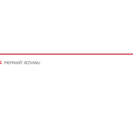
PIEPRASĪT ATZVANU
on Better