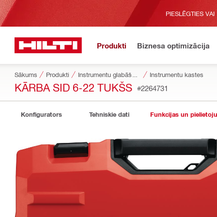
PIESLĒGTIES VAI
Produkti
Biznesa optimizācija
Sākums
Produkti
Instrumentu glabāšanas un pārvietošanas sistēmas
Instrumentu kastes
KĀRBA SID 6-22 TUKŠS
#2264731
Konfigurators
Tehniskie dati
Funkcijas un pielietoj