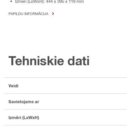
Izmēri (LxWxH): 444 x 395 x 119 mm
PAPILDU INFORMĀCIJA
Tehniskie dati
Veidi
Savietojams ar
Izmēri (LxWxH)