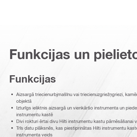
Funkcijas un pieliet
Funkcijas
Aizsargā triecienurbjmašīnu vai triecienuzgriežņgriezi, kamēr
objektā
Izturīgs ieliktnis aizsargā un vienkāršo instrumenta un pied
instrumentu kastē
Divi rokturi ērtai divu Hilti instrumentu kastu pārnēsāšanai 
Trīs datu plāksnēs, kas piestiprinātas Hilti instrumentu kast
instrumenta veids