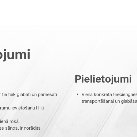
ojumi
Pielietojumi
 tie tiek glabāti un pārnēsāti
Viena konkrēta trieciengrie
transportēšanai un glabāša
erumu ievietošanu Hilti
vienā rokā.
es sānos, ir norādīts