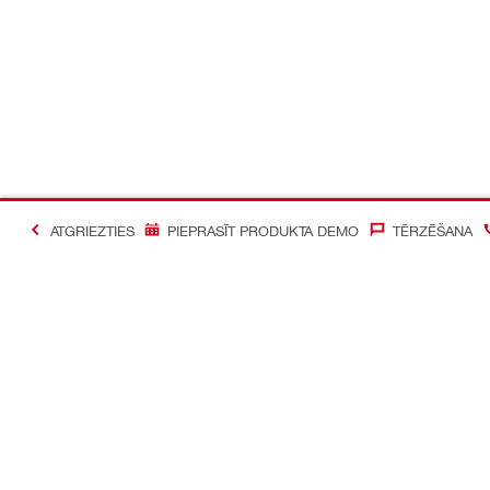
ATGRIEZTIES
PIEPRASĪT PRODUKTA DEMO
TĒRZĒŠANA
#Making Constructi