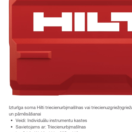
Izturīga soma Hilti triecienurbjmašīnas vai triecienuzgriežņgri
un pārnēsāšanai
Veidi: Individuālu instrumentu kastes
Savietojams ar: Triecienurbjmašīnas