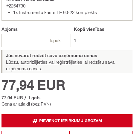
#2264730
1x Instrumentu kaste TE 60-22 komplekts
Apjoms
Kopā
vienības
Iepakojumi
1
Jūs nevarat redzēt sava uzņēmuma cenas
Lūdzu, autorizējieties vai reģistrējieties
lai redzētu sava
uzņēmuma cenas.
77,94 EUR
77,94 EUR
/
1 gab.
Cena ar atlaidi (bez PVN)
PIEVIENOT IEPIRKUMU GROZAM