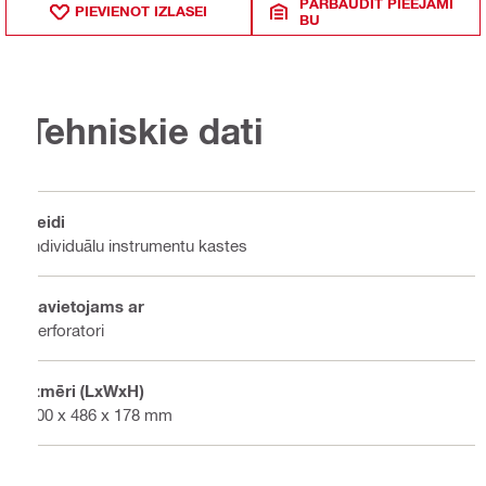
PĀRBAUDĪT PIEEJAMĪ
PIEVIENOT IZLASEI
BU
Tehniskie dati
Veidi
Individuālu instrumentu kastes
Savietojams ar
Perforatori
Izmēri (LxWxH)
700 x 486 x 178 mm