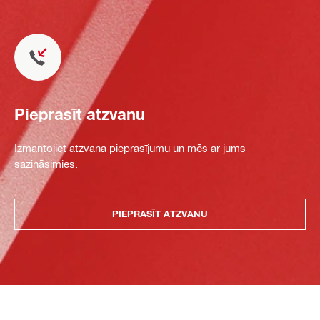
Pieprasīt atzvanu
Izmantojiet atzvana pieprasījumu un mēs ar jums
sazināsimies.
PIEPRASĪT ATZVANU