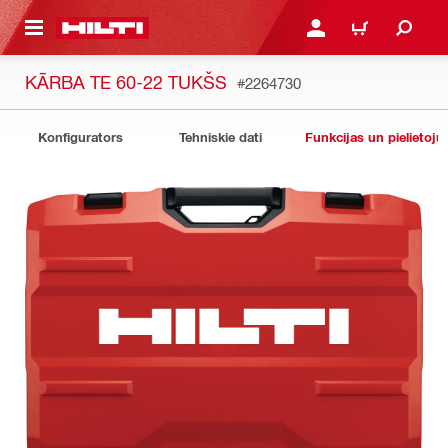
 GALVENO SATURU
PIESLĒGTIES VAI REĢIST
IEPIRKŠANĀS GR
KĀRBA TE 60-22 TUKŠS
#2264730
Konfigurators
Tehniskie dati
Funkcijas un pielietoju