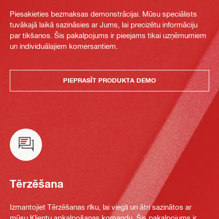
Piesakieties bezmaksas demonstrācijai. Mūsu speciālists
tuvākajā laikā sazināsies ar Jums, lai precizētu informāciju
par tikšanos. Šis pakalpojums ir pieejams tikai uzņēmumiem
un individuālajiem komersantiem.
PIEPRASĪT PRODUKTA DEMO
Tērzēšana
Izmantojiet Tērzēšanas rīku, lai viegli un ātri sazinātos ar
mūsu Klientu apkalpošanas komandu. Šis pakalpojums ir