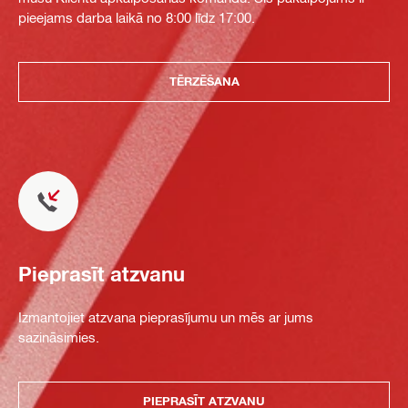
pieejams darba laikā no 8:00 līdz 17:00.
TĒRZĒŠANA
Pieprasīt atzvanu
Izmantojiet atzvana pieprasījumu un mēs ar jums
sazināsimies.
PIEPRASĪT ATZVANU