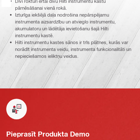
Divi rokturi ērtai divu Hilti instrumentu kastu
pārnēsāšanai vienā rokā.
Izturīga iekšējā daļa nodrošina nepārspējamu
instrumenta aizsardzību un atvieglo instrumentu,
akumulatoru un lādētāja ievietošanu šajā Hilti
instrumentu kastē.
Hilti instrumentu kastes sānos ir trīs plātnes, kurās var
norādīt instrumenta veidu, instrumenta funkcionalitāti un
nepieciešamos ieliktņu veidus.
Pieprasīt Produkta Demo