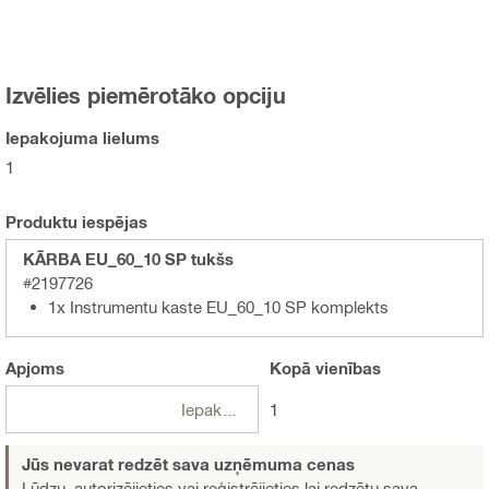
Izvēlies piemērotāko opciju
Iepakojuma lielums
1
Produktu iespējas
KĀRBA EU_60_10 SP tukšs
#2197726
1x Instrumentu kaste EU_60_10 SP komplekts
Apjoms
Kopā
vienības
Iepakojumi
1
Jūs nevarat redzēt sava uzņēmuma cenas
Lūdzu, autorizējieties vai reģistrējieties
lai redzētu sava