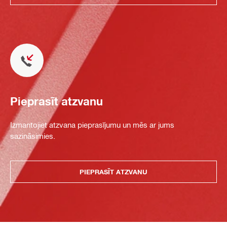
Pieprasīt atzvanu
Izmantojiet atzvana pieprasījumu un mēs ar jums
sazināsimies.
PIEPRASĪT ATZVANU