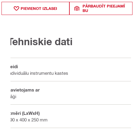
PĀRBAUDĪT PIEEJAMĪ
PIEVIENOT IZLASEI
BU
Tehniskie dati
Veidi
Individuālu instrumentu kastes
Savietojams ar
Zāģi
Izmēri (LxWxH)
590 x 400 x 250 mm