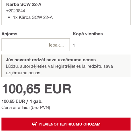
Kārba SCW 22-A
#2023844
1x Kārba SCW 22-A
Apjoms
Kopā
vienības
Iepakojumi
1
Jūs nevarat redzēt sava uzņēmuma cenas
Lūdzu, autorizējieties vai reģistrējieties
lai redzētu sava
uzņēmuma cenas.
100,65 EUR
100,65 EUR
/
1 gab.
Cena ar atlaidi (bez PVN)
PIEVIENOT IEPIRKUMU GROZAM