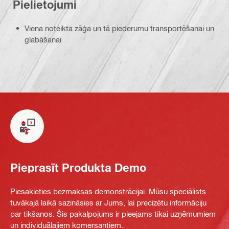
Pielietojumi
Viena noteikta zāģa un tā piederumu transportēšanai un
glabāšanai
Pieprasīt Produkta Demo
Piesakieties bezmaksas demonstrācijai. Mūsu speciālists
tuvākajā laikā sazināsies ar Jums, lai precizētu informāciju
par tikšanos. Šis pakalpojums ir pieejams tikai uzņēmumiem
un individuālajiem komersantiem.