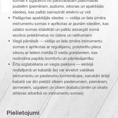
somas ir izgatavoti no pārstrādātām plastmasas
pudelēm (piemēram, audums, siksnas un apakšējās
sliedes), kas palīdz samazināt ietekmi uz vidi
Pielāgotas apakšējās sliedes — vidēja un liela izmēra
instrumentu somas ir aprīkotas ar jaunām sliedēm, kas
uzlabo somas stabilitāti un palīdz aizsargāt somā
esošos priekšmetus no ūdens un netīrumiem
Viegli pārnēsāt — vidēja un liela izmēra instrumentu
somas ir aprīkotas ar regulējamu, polsterētu pleca
siksnu ar lieliem metāla D veida gredzeniem, kas
nodrošina papildu komfortu un pārnēsājamību
Ērta uzglabāšana un viegla piekļuve — iekšējā
nodalījumā un kabatā(-ās) var ievietot vairākas
instrumentu un piederumu kombinācijas, savukārt ārējā
kabatā var ātri piekļūt sīkiem piederumiem, piemēram,
asmeņiem, uzgaļiem un citiem (kabatu izmēri un skaits
atšķiras atkarībā no instrumentu somas)
Pielietojumi