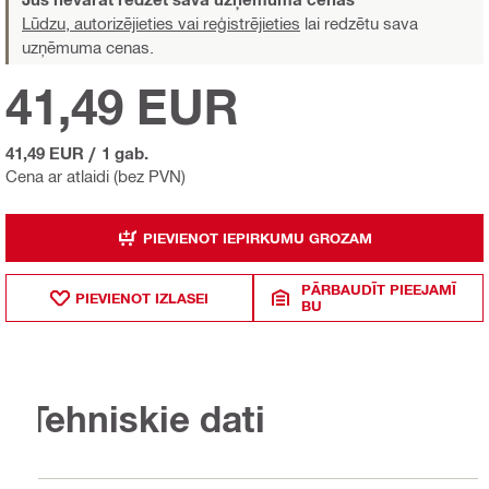
Lūdzu, autorizējieties vai reģistrējieties
lai redzētu sava
uzņēmuma cenas.
41,49 EUR
41,49 EUR
/
1 gab.
Cena ar atlaidi (bez PVN)
PIEVIENOT IEPIRKUMU GROZAM
PĀRBAUDĪT PIEEJAMĪ
PIEVIENOT IZLASEI
BU
Tehniskie dati