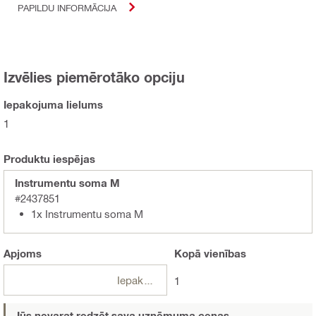
PAPILDU INFORMĀCIJA
Izvēlies piemērotāko opciju
Iepakojuma lielums
1
Produktu iespējas
Instrumentu soma M
#2437851
1x Instrumentu soma M
Apjoms
Kopā
vienības
Iepakojumi
1
Jūs nevarat redzēt sava uzņēmuma cenas