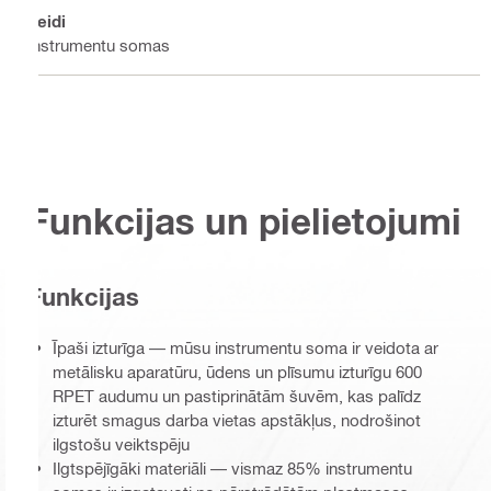
Veidi
Instrumentu somas
Funkcijas un pielietojumi
Funkcijas
Īpaši izturīga — mūsu instrumentu soma ir veidota ar
metālisku aparatūru, ūdens un plīsumu izturīgu 600
RPET audumu un pastiprinātām šuvēm, kas palīdz
izturēt smagus darba vietas apstākļus, nodrošinot
ilgstošu veiktspēju
Ilgtspējīgāki materiāli — vismaz 85% instrumentu