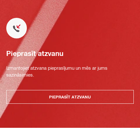
Pieprasīt atzvanu
Izmantojiet atzvana pieprasījumu un mēs ar jums
sazināsimies.
PIEPRASĪT ATZVANU