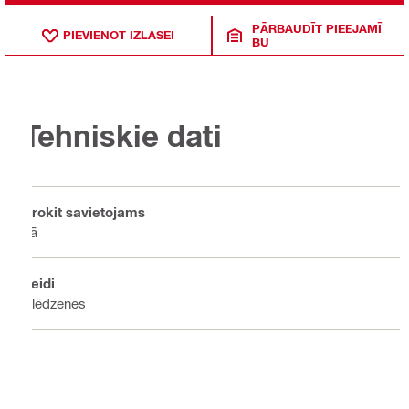
PĀRBAUDĪT PIEEJAMĪ
PIEVIENOT IZLASEI
BU
Tehniskie dati
Prokit savietojams
Jā
Veidi
Slēdzenes