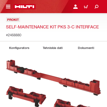
 GALVENO SATURU
PIESLĒGTIES VAI REĢIST
IEPIRKŠANĀS GR
PROKIT
SELF-MAINTENANCE KIT PKS 3-C INTERFACE
#2468880
Konfigurators
Tehniskie dati
Dokumenti