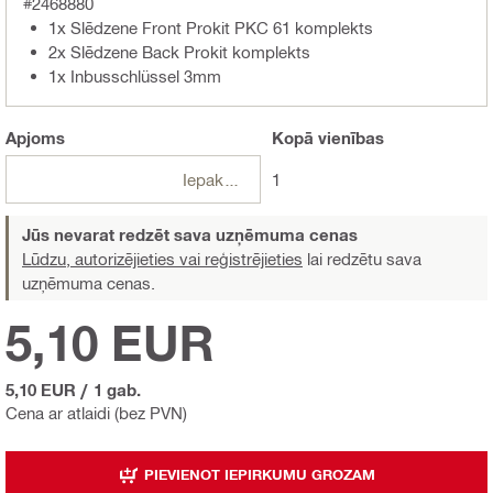
#2468880
1x Slēdzene Front Prokit PKC 61 komplekts
2x Slēdzene Back Prokit komplekts
1x Inbusschlüssel 3mm
Apjoms
Kopā
vienības
Iepakojumi
1
Jūs nevarat redzēt sava uzņēmuma cenas
Lūdzu, autorizējieties vai reģistrējieties
lai redzētu sava
uzņēmuma cenas.
5,10 EUR
5,10 EUR
/
1 gab.
Cena ar atlaidi (bez PVN)
PIEVIENOT IEPIRKUMU GROZAM