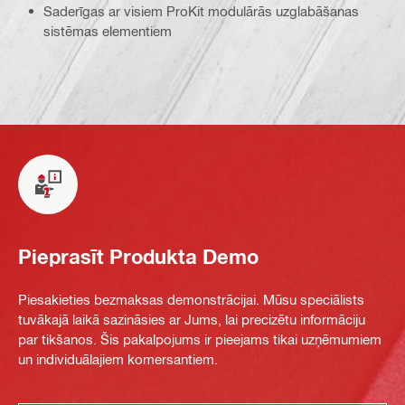
Saderīgas ar visiem ProKit modulārās uzglabāšanas
sistēmas elementiem
Pieprasīt Produkta Demo
Piesakieties bezmaksas demonstrācijai. Mūsu speciālists
tuvākajā laikā sazināsies ar Jums, lai precizētu informāciju
par tikšanos. Šis pakalpojums ir pieejams tikai uzņēmumiem
un individuālajiem komersantiem.