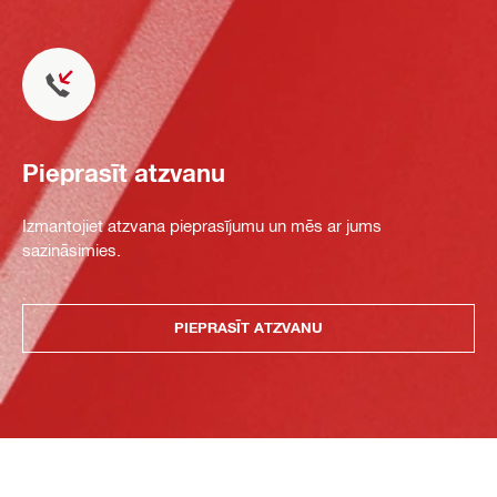
Pieprasīt atzvanu
Izmantojiet atzvana pieprasījumu un mēs ar jums
sazināsimies.
PIEPRASĪT ATZVANU