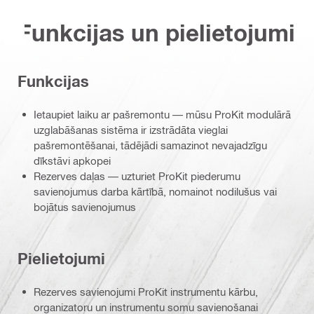
Funkcijas un pielietojumi
Funkcijas
Ietaupiet laiku ar pašremontu — mūsu ProKit modulārā
uzglabāšanas sistēma ir izstrādāta vieglai
pašremontēšanai, tādējādi samazinot nevajadzīgu
dīkstāvi apkopei
Rezerves daļas — uzturiet ProKit piederumu
savienojumus darba kārtībā, nomainot nodilušus vai
bojātus savienojumus
Pielietojumi
Rezerves savienojumi ProKit instrumentu kārbu,
organizatoru un instrumentu somu savienošanai