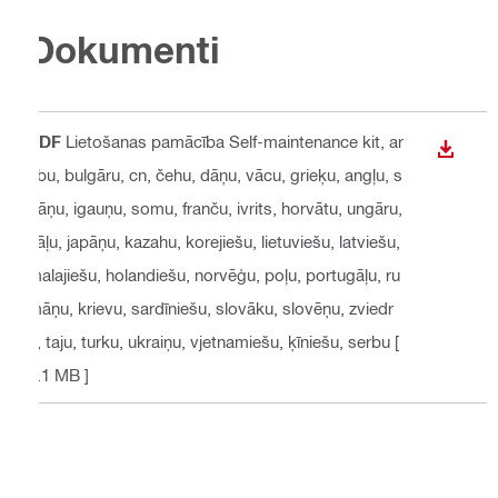
Dokumenti
PDF
Lietošanas pamācība Self-maintenance kit
, ar
LEJUP
ābu, bulgāru, cn, čehu, dāņu, vācu, grieķu, angļu, s
pāņu, igauņu, somu, franču, ivrits, horvātu, ungāru,
itāļu, japāņu, kazahu, korejiešu, lietuviešu, latviešu,
malajiešu, holandiešu, norvēģu, poļu, portugāļu, ru
māņu, krievu, sardīniešu, slovāku, slovēņu, zviedr
u, taju, turku, ukraiņu, vjetnamiešu, ķīniešu, serbu
[
2.1 MB ]